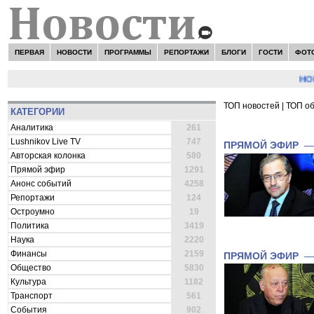
ПЕРВАЯ
НОВОСТИ
ПРОГРАММЫ
РЕПОРТАЖИ
БЛОГИ
ГОСТИ
ФОТ
НОВОСТ
ТОП новостей
|
ТОП о
КАТЕГОРИИ
ВСЕ НОВОСТИ 
Аналитика
261
Lushnikov Live TV
747
ПРЯМОЙ ЭФИР
Авторская колонка
580
Прямой эфир
1291
Анонс событий
4258
Репортажи
124
Остроумно
19
Политика
3419
Наука
2220
Финансы
2159
ПРЯМОЙ ЭФИР
Общество
5830
Культура
1182
Транспорт
561
События
902