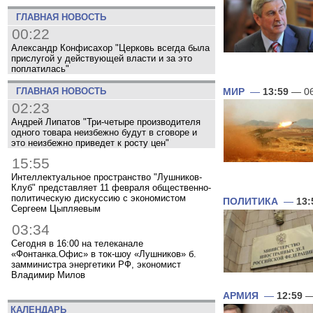
ГЛАВНАЯ НОВОСТЬ
00:22
Александр Конфисахор "Церковь всегда была
прислугой у действующей власти и за это
поплатилась"
ГЛАВНАЯ НОВОСТЬ
МИР
—
13:59
— 06
02:23
Андрей Липатов "Три-четыре производителя
одного товара неизбежно будут в сговоре и
это неизбежно приведет к росту цен"
15:55
Интеллектуальное пространство "Лушников-
Клуб" представляет 11 февраля общественно-
политическую дискуссию с экономистом
ПОЛИТИКА
—
13:
Сергеем Цыпляевым
03:34
Сегодня в 16:00 на телеканале
«Фонтанка.Офис» в ток-шоу «Лушников» б.
замминистра энергетики РФ, экономист
Владимир Милов
АРМИЯ
—
12:59
—
КАЛЕНДАРЬ