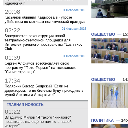
идеология!"
20:08
01 Февраля 2016
Касьянов обвинил Кадырова в «угрозе
убийством по мотивам политической вражды»
02:22
01 Февраля 2016
ОБЩЕСТВО
—
15
Завершается реконструкция новой
театрально-съемочной площадки для
Интеллектуального пространства "Lushnikov
Club
01:39
01 Февраля 2016
Сергей Алфимов возобновляет свою
программу "Фото Формат" на телеканале
"Синие страницы"
17:34
ОБЩЕСТВО
—
14
Полярник Виктор Боярский "Если не
директором, то по билетам буду приходить в
музей Арктики и Антарктики"
ГЛАВНАЯ НОВОСТЬ
01:22
Владимир Милов "Я такого "никакого"
ПОЛИТИКА
—
14:
правительства ещё не помню в нашей
истории"