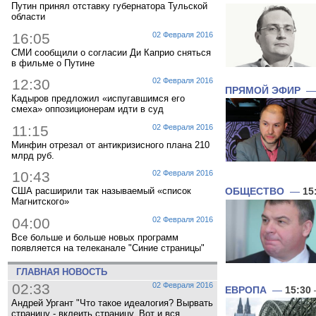
Путин принял отставку губернатора Тульской
области
16:05
02 Февраля 2016
СМИ сообщили о согласии Ди Каприо сняться
в фильме о Путине
12:30
02 Февраля 2016
ПРЯМОЙ ЭФИР
Кадыров предложил «испугавшимся его
смеха» оппозиционерам идти в суд
11:15
02 Февраля 2016
Минфин отрезал от антикризисного плана 210
млрд руб.
10:43
02 Февраля 2016
США расширили так называемый «список
ОБЩЕСТВО
—
15
Магнитского»
04:00
02 Февраля 2016
Все больше и больше новых программ
появляется на телеканале "Синие страницы"
ГЛАВНАЯ НОВОСТЬ
02:33
02 Февраля 2016
ЕВРОПА
—
15:30
Андрей Ургант "Что такое идеалогия? Вырвать
страницу - вклеить страницу. Вот и вся