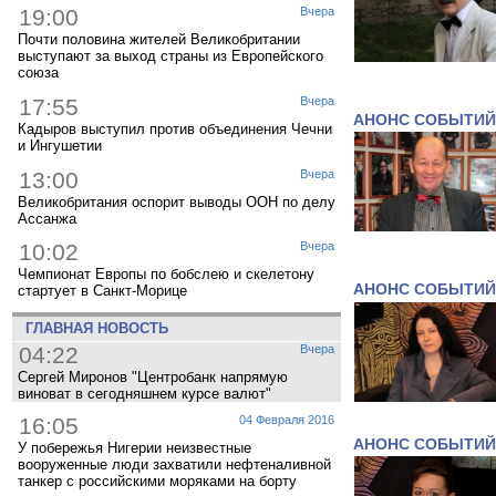
19:00
Вчера
Почти половина жителей Великобритании
выступают за выход страны из Европейского
союза
17:55
Вчера
АНОНС СОБЫТИЙ
Кадыров выступил против объединения Чечни
и Ингушетии
13:00
Вчера
Великобритания оспорит выводы ООН по делу
Ассанжа
10:02
Вчера
Чемпионат Европы по бобслею и скелетону
АНОНС СОБЫТИЙ
стартует в Санкт-Морице
ГЛАВНАЯ НОВОСТЬ
04:22
Вчера
Сергей Миронов "Центробанк напрямую
виноват в сегодняшнем курсе валют"
16:05
04 Февраля 2016
АНОНС СОБЫТИЙ
У побережья Нигерии неизвестные
вооруженные люди захватили нефтеналивной
танкер с российскими моряками на борту