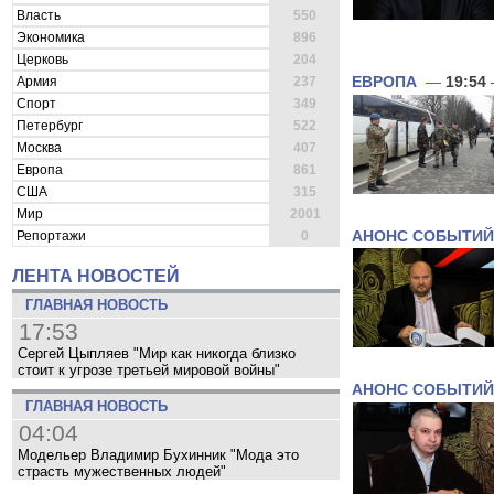
Власть
550
Экономика
896
Церковь
204
Армия
237
ЕВРОПА
—
19:54
Спорт
349
Петербург
522
Москва
407
Европа
861
США
315
Мир
2001
АНОНС СОБЫТИЙ
Репортажи
0
ЛЕНТА НОВОСТЕЙ
ГЛАВНАЯ НОВОСТЬ
17:53
Сергей Цыпляев "Мир как никогда близко
стоит к угрозе третьей мировой войны"
АНОНС СОБЫТИЙ
ГЛАВНАЯ НОВОСТЬ
04:04
Модельер Владимир Бухинник "Мода это
страсть мужественных людей"