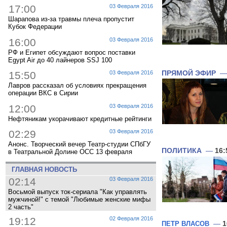
17:00
03 Февраля 2016
Шарапова из-за травмы плеча пропустит
Кубок Федерации
16:00
03 Февраля 2016
РФ и Египет обсуждают вопрос поставки
Egypt Air до 40 лайнеров SSJ 100
ПРЯМОЙ ЭФИР
15:50
03 Февраля 2016
Лавров рассказал об условиях прекращения
операции ВКС в Сирии
12:00
03 Февраля 2016
Нефтяникам укорачивают кредитные рейтинги
02:29
03 Февраля 2016
Анонс. Творческий вечер Театр-студии СПбГУ
ПОЛИТИКА
—
16:
в Театральной Долине ОСС 13 февраля
ГЛАВНАЯ НОВОСТЬ
02:14
03 Февраля 2016
Восьмой выпуск ток-сериала "Как управлять
мужчиной!" с темой "Любимые женские мифы
2 часть"
19:12
02 Февраля 2016
ПЕТР ВЛАСОВ
—
1