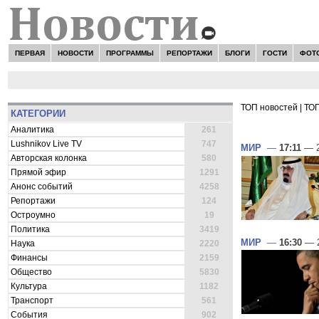
ПЕРВАЯ
НОВОСТИ
ПРОГРАММЫ
РЕПОРТАЖИ
БЛОГИ
ГОСТИ
ФОТ
ТОП новостей
|
ТОП
КАТЕГОРИИ
ВСЕ НОВОСТ
Аналитика
261
Lushnikov Live TV
747
МИР
—
17:11
— 2
Авторская колонка
580
Прямой эфир
1291
Анонс событий
4258
Репортажи
124
Остроумно
19
Политика
3419
МИР
—
16:30
— 2
Наука
2220
Финансы
2159
Общество
5830
Культура
1182
Транспорт
561
События
902