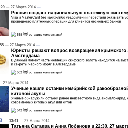
:20
— 27 Марта 2014
—
Россия создаст национальную платежную систем
Visa и MasterCard без каких-либо уведомлений перестали оказывать ус
проведению платежных операций для клиентов нескольких банков
558
оставить комментарий
:55
— 27 Марта 2014
—
Юристы решают вопрос возвращения крымского 
Амстердама
В данный момент часть коллекции скифского золота находится на выст
и секреты Черного моря" в Амстердаме
502
оставить комментарий
 27 Марта 2014
—
Ученые нашли останки кембрийской ракообразно
китовой акулы
Ученые обнаружили останки ранее неизвестного вида аномалокарид
современных китовых акул или китов
542
оставить комментарий
Й
—
13:41
— 27 Марта 2014
—
Татьяна Сатаева и Анна Лобанова в 22:30, 27 март