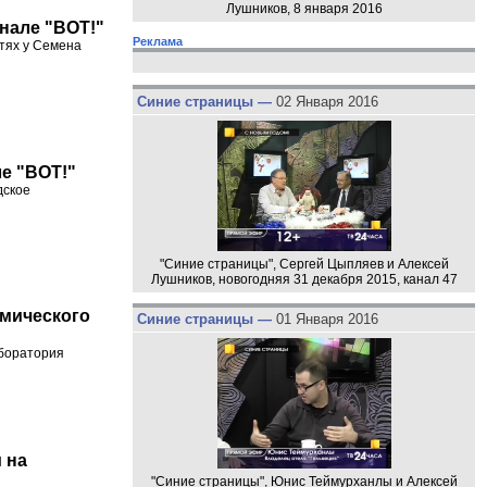
Лушников, 8 января 2016
анале "ВОТ!"
Реклама
стях у Семена
Синие страницы —
02 Января 2016
ле "ВОТ!"
дское
"Синие страницы", Сергей Цыпляев и Алексей
Лушников, новогодняя 31 декабря 2015, канал 47
омического
Синие страницы —
01 Января 2016
аборатория
 на
"Синие страницы", Юнис Теймурханлы и Алексей