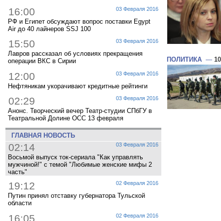
16:00
03 Февраля 2016
РФ и Египет обсуждают вопрос поставки Egypt
Air до 40 лайнеров SSJ 100
15:50
03 Февраля 2016
Лавров рассказал об условиях прекращения
ПОЛИТИКА
—
10
операции ВКС в Сирии
12:00
03 Февраля 2016
Нефтяникам укорачивают кредитные рейтинги
02:29
03 Февраля 2016
Анонс. Творческий вечер Театр-студии СПбГУ в
Театральной Долине ОСС 13 февраля
ГЛАВНАЯ НОВОСТЬ
02:14
03 Февраля 2016
Восьмой выпуск ток-сериала "Как управлять
мужчиной!" с темой "Любимые женские мифы 2
часть"
19:12
02 Февраля 2016
Путин принял отставку губернатора Тульской
области
16:05
02 Февраля 2016