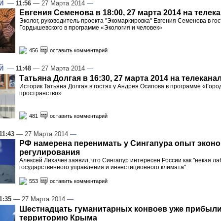
Й
—
11:56
— 27 Марта 2014
—
Евгения Семенова в 18:00, 27 марта 2014 на телек
Эколог, руководитель проекта "Экомаркировка" Евгения Семенова в го
Гордышевского в программе «Экология и человек»
456
оставить комментарий
Й
—
11:48
— 27 Марта 2014
—
Татьяна Долгая в 16:30, 27 марта 2014 на телекана
Историк Татьяна Долгая в гостях у Андрея Осипова в программе «Горо
пространство»
481
оставить комментарий
11:43
— 27 Марта 2014
—
РФ намерена перенимать у Сингапура опыт экон
регулирования
Алексей Лихачев заявил, что Сингапур интересен России как "некая л
государственного управления и инвестиционного климата"
553
оставить комментарий
1:35
— 27 Марта 2014
—
Шестнадцать гуманитарных конвоев уже прибыли
территорию Крыма