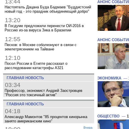
13:44
АНОНС СОБЫТИ
Настоятель Дацана Буда Бадмаев "Буддистский
новый год - это праздник объединяющий добро"
13:20
В Госдуме предложили перенести ОИ-2016 в
Россию из-за вируса Зика в Бразилии
12:55
АНОНС СОБЫТИ
Песков: в Москве соболезнуют в связи с
землетрясением на Тайване
12:10
Посол России в Египте рассказал о
расследовании катастрофы A321
ГЛАВНАЯ НОВОСТЬ
ЭКОНОМИКА
—
03:34
Профессор, экономист Андрей Заостровцев
"Россия это токсичный актив"
ГЛАВНАЯ НОВОСТЬ
04:18
ОБЩЕСТВО
—
1
Александр Мамонтов "85 процентов кинорынка
занято американским кино"
Вчера