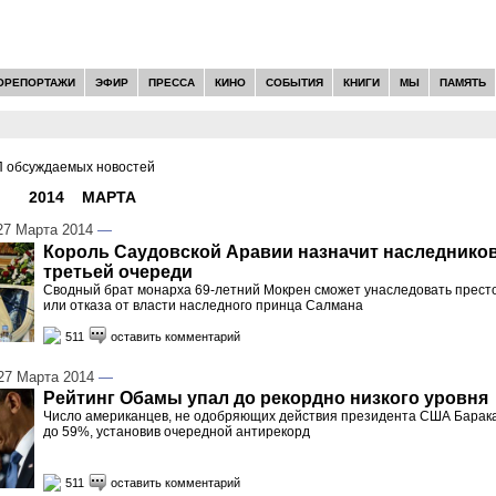
ОРЕПОРТАЖИ
ЭФИР
ПРЕССА
КИНО
СОБЫТИЯ
КНИГИ
МЫ
ПАМЯТЬ
 обсуждаемых новостей
И -
2014
»
МАРТА
»
27
7 Марта 2014
—
Король Саудовской Аравии назначит наследников
третьей очереди
Сводный брат монарха 69-летний Мокрен сможет унаследовать престо
или отказа от власти наследного принца Салмана
511
оставить комментарий
7 Марта 2014
—
Рейтинг Обамы упал до рекордно низкого уровня
Число американцев, не одобряющих действия президента США Барак
до 59%, установив очередной антирекорд
511
оставить комментарий