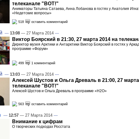
телеканале "ВОТ!"
Аниматоры Татьяна Сатаева, Анна Лобанова в гостях у Анатолия Игна
«Недетские вопросы»
518
оставить комментарий
Й
—
13:08
— 27 Марта 2014
—
Виктор Боярский в 21:30, 27 марта 2014 на телека
Директор музея Арктики и Антарктики Виктор Боярский в гостях у Арка
программе «Форум»
499
1 комментарий
Й
—
13:03
— 27 Марта 2014
—
Алексей Шустов и Ольга Древаль в 21:00, 27 марта
телеканале "ВОТ!"
Алексей Шустов и Ольга Древаль в программе «Н2О»
563
оставить комментарий
—
12:57
— 27 Марта 2014
—
В
Внимание к цифрам
О творческих подходах Росстата