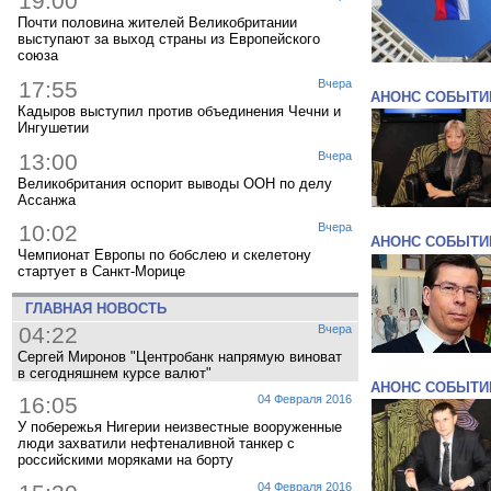
19:00
Почти половина жителей Великобритании
выступают за выход страны из Европейского
союза
17:55
Вчера
АНОНС СОБЫТИ
Кадыров выступил против объединения Чечни и
Ингушетии
13:00
Вчера
Великобритания оспорит выводы ООН по делу
Ассанжа
10:02
Вчера
АНОНС СОБЫТИ
Чемпионат Европы по бобслею и скелетону
стартует в Санкт-Морице
ГЛАВНАЯ НОВОСТЬ
04:22
Вчера
Сергей Миронов "Центробанк напрямую виноват
в сегодняшнем курсе валют"
АНОНС СОБЫТИ
16:05
04 Февраля 2016
У побережья Нигерии неизвестные вооруженные
люди захватили нефтеналивной танкер с
российскими моряками на борту
04 Февраля 2016