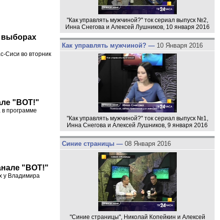
"Как управлять мужчиной?" ток сериал выпуск №2,
Инна Снегова и Алексей Лушников, 10 января 2016
в выборах
Как управлять мужчиной? —
10 Января 2016
с-Сиси во вторник
але "ВОТ!"
 в программе
"Как управлять мужчиной?" ток сериал выпуск №1,
Инна Снегова и Алексей Лушников, 9 января 2016
Синие страницы —
08 Января 2016
анале "ВОТ!"
х у Владимира
"Синие страницы", Николай Копейкин и Алексей