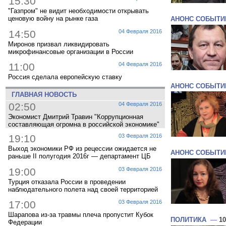
15:30
"Газпром" не видит необходимости открывать
ценовую войну на рынке газа
АНОНС СОБЫТИ
14:50
04 Февраля 2016
Миронов призвал ликвидировать
микрофинансовые организации в России
11:00
04 Февраля 2016
Россия сделала европейскую ставку
АНОНС СОБЫТИ
ГЛАВНАЯ НОВОСТЬ
02:50
04 Февраля 2016
Экономист Дмитрий Травин "Коррупционная
составляющая огромна в российской экономике"
19:10
03 Февраля 2016
Выход экономики РФ из рецессии ожидается не
АНОНС СОБЫТИ
раньше II полугодия 2016г — департамент ЦБ
19:00
03 Февраля 2016
Турция отказала России в проведении
наблюдательного полета над своей территорией
17:00
03 Февраля 2016
Шарапова из-за травмы плеча пропустит Кубок
ПОЛИТИКА
—
10
Федерации