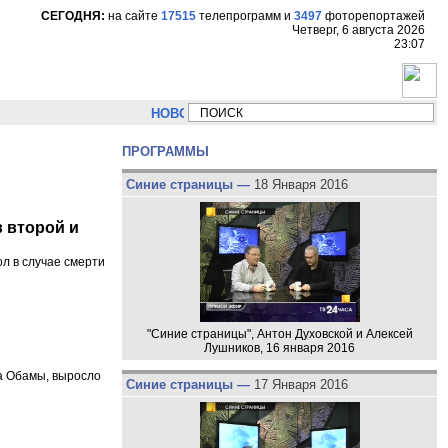
СЕГОДНЯ:
на сайте
17515
телепрограмм
и
3497
фоторепортажей
Четверг, 6 августа 2026
23:07
НОВОСТИ:
Сергей Цыпляев "Мир как никогда близко с
ПРОГРАММЫ
Синие страницы —
18 Января 2016
 второй и
л в случае смерти
"Синие страницы", Антон Духовской и Алексей
Лушников, 16 января 2016
а Обамы, выросло
Синие страницы —
17 Января 2016