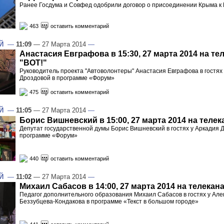
Ранее Госдума и Совфед одобрили договор о присоединении Крыма к 
463
оставить комментарий
Й
—
11:09
— 27 Марта 2014
—
Анастасия Евграфова в 15:30, 27 марта 2014 на те
"ВОТ!"
Руководитель проекта "Автоволонтеры" Анастасия Евграфова в гостях
Дроздовой в программе «Форум»
475
оставить комментарий
Й
—
11:05
— 27 Марта 2014
—
Борис Вишневский в 15:00, 27 марта 2014 на телек
Депутат государственной думы Борис Вишневский в гостях у Аркадия 
программе «Форум»
440
оставить комментарий
Й
—
11:02
— 27 Марта 2014
—
Михаил Сабасов в 14:00, 27 марта 2014 на телекан
Педагог дополнительного образования Михаил Сабасов в гостях у Але
Беззубцева-Кондакова в программе «Текст в большом городе»