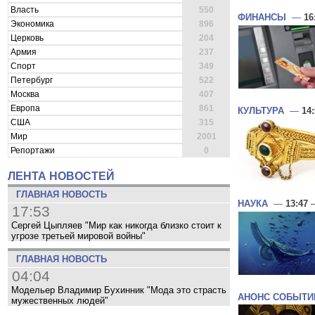
Власть
550
ФИНАНСЫ
—
16
Экономика
896
Церковь
204
Армия
237
Спорт
349
Петербург
522
Москва
407
Европа
861
КУЛЬТУРА
—
14
США
315
Мир
2001
Репортажи
0
ЛЕНТА НОВОСТЕЙ
ГЛАВНАЯ НОВОСТЬ
НАУКА
—
13:47
—
17:53
Сергей Цыпляев "Мир как никогда близко стоит к
угрозе третьей мировой войны"
ГЛАВНАЯ НОВОСТЬ
04:04
Модельер Владимир Бухинник "Мода это страсть
АНОНС СОБЫТИ
мужественных людей"