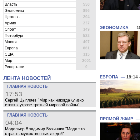
Власть
550
Экономика
896
Церковь
204
Армия
237
ЭКОНОМИКА
—
1
Спорт
349
Петербург
522
Москва
407
Европа
861
США
315
Мир
2001
Репортажи
0
ЕВРОПА
—
19:14
ЛЕНТА НОВОСТЕЙ
ГЛАВНАЯ НОВОСТЬ
17:53
Сергей Цыпляев "Мир как никогда близко
стоит к угрозе третьей мировой войны"
ГЛАВНАЯ НОВОСТЬ
ПРЯМОЙ ЭФИР
04:04
Модельер Владимир Бухинник "Мода это
страсть мужественных людей"