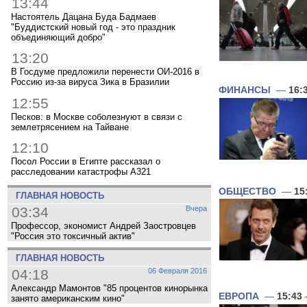
13:44
Настоятель Дацана Буда Бадмаев
"Буддистский новый год - это праздник
объединяющий добро"
13:20
В Госдуме предложили перенести ОИ-2016 в
Россию из-за вируса Зика в Бразилии
ФИНАНСЫ
—
16:
12:55
Песков: в Москве соболезнуют в связи с
землетрясением на Тайване
12:10
Посол России в Египте рассказал о
расследовании катастрофы A321
ОБЩЕСТВО
—
15
ГЛАВНАЯ НОВОСТЬ
03:34
Вчера
Профессор, экономист Андрей Заостровцев
"Россия это токсичный актив"
ГЛАВНАЯ НОВОСТЬ
04:18
06 Февраля 2016
Александр Мамонтов "85 процентов кинорынка
ЕВРОПА
—
15:43
занято американским кино"