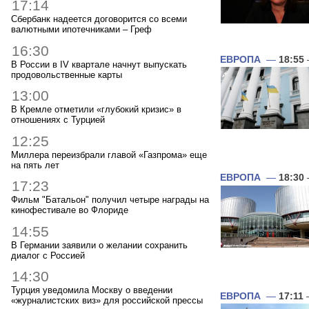
17:14
Сбербанк надеется договорится со всеми
валютными ипотечниками – Греф
16:30
ЕВРОПА
—
18:55
В России в IV квартале начнут выпускать
продовольственные карты
13:00
В Кремле отметили «глубокий кризис» в
отношениях с Турцией
12:25
Миллера переизбрали главой «Газпрома» еще
на пять лет
ЕВРОПА
—
18:30
17:23
Фильм "Батальон" получил четыре награды на
кинофестивале во Флориде
14:55
В Германии заявили о желании сохранить
диалог с Россией
14:30
Турция уведомила Москву о введении
ЕВРОПА
—
17:11
«журналистских виз» для российской прессы