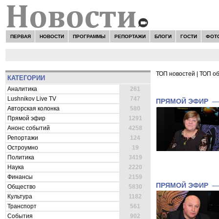
ПЕРВАЯ
НОВОСТИ
ПРОГРАММЫ
РЕПОРТАЖИ
БЛОГИ
ГОСТИ
ФОТ
ТОП новостей
|
ТОП о
КАТЕГОРИИ
ВСЕ НОВОСТИ 
Аналитика
261
Lushnikov Live TV
747
ПРЯМОЙ ЭФИР
Авторская колонка
580
Прямой эфир
1291
Анонс событий
4258
Репортажи
124
Остроумно
19
Политика
3419
Наука
2220
Финансы
2159
ПРЯМОЙ ЭФИР
Общество
5830
Культура
1182
Транспорт
561
События
902