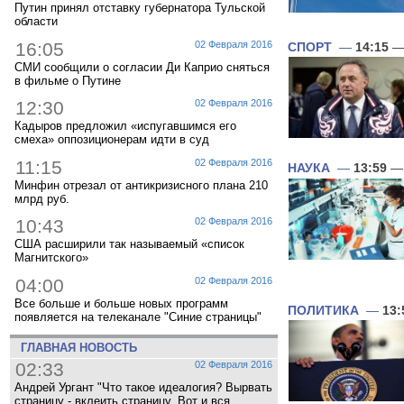
Путин принял отставку губернатора Тульской
области
16:05
02 Февраля 2016
СПОРТ
—
14:15
— 
СМИ сообщили о согласии Ди Каприо сняться
в фильме о Путине
12:30
02 Февраля 2016
Кадыров предложил «испугавшимся его
смеха» оппозиционерам идти в суд
11:15
02 Февраля 2016
НАУКА
—
13:59
— 
Минфин отрезал от антикризисного плана 210
млрд руб.
10:43
02 Февраля 2016
США расширили так называемый «список
Магнитского»
04:00
02 Февраля 2016
Все больше и больше новых программ
ПОЛИТИКА
—
13:
появляется на телеканале "Синие страницы"
ГЛАВНАЯ НОВОСТЬ
02:33
02 Февраля 2016
Андрей Ургант "Что такое идеалогия? Вырвать
страницу - вклеить страницу. Вот и вся