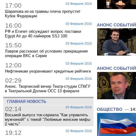
17:00
03 Февраля 2016
Шарапова из-за травмы плеча пропустит
Кубок Федерации
16:00
03 Февраля 2016
АНОНС СОБЫТИЙ
РФ и Египет обсуждают вопрос поставки
Egypt Air до 40 лайнеров SSJ 100
15:50
03 Февраля 2016
Лавров рассказал об условиях прекращения
операции ВКС в Сирии
12:00
03 Февраля 2016
АНОНС СОБЫТИЙ
Нефтяникам укорачивают кредитные рейтинги
02:29
03 Февраля 2016
Анонс. Творческий вечер Театр-студии СПбГУ
в Театральной Долине ОСС 13 февраля
ГЛАВНАЯ НОВОСТЬ
02:14
03 Февраля 2016
ОБЩЕСТВО
—
14
Восьмой выпуск ток-сериала "Как управлять
мужчиной!" с темой "Любимые женские мифы
2 часть"
19:12
02 Февраля 2016