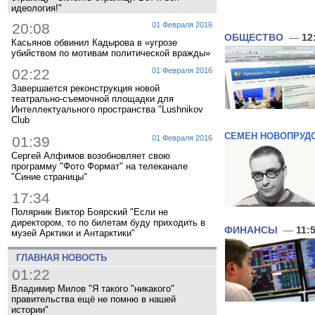
идеология!"
20:08
01 Февраля 2016
ОБЩЕСТВО
—
12
Касьянов обвинил Кадырова в «угрозе
убийством по мотивам политической вражды»
02:22
01 Февраля 2016
Завершается реконструкция новой
театрально-съемочной площадки для
Интеллектуального пространства "Lushnikov
Club
СЕМЕН НОВОПРУД
01:39
01 Февраля 2016
Сергей Алфимов возобновляет свою
программу "Фото Формат" на телеканале
"Синие страницы"
17:34
Полярник Виктор Боярский "Если не
директором, то по билетам буду приходить в
ФИНАНСЫ
—
11:
музей Арктики и Антарктики"
ГЛАВНАЯ НОВОСТЬ
01:22
Владимир Милов "Я такого "никакого"
правительства ещё не помню в нашей
истории"