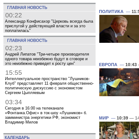
ГЛАВНАЯ НОВОСТЬ
ПОЛИТИКА
—
11:
00:22
Александр Конфисахор "Церковь всегда была
прислугой у действующей власти и за это
поплатилась"
ГЛАВНАЯ НОВОСТЬ
02:23
Андрей Липатов "Три-четыре производителя
одного товара неизбежно будут в сговоре и
это неизбежно приведет к росту цен"
ЕВРОПА
—
10:43
15:55
Интеллектуальное пространство "Лушников-
Клуб" представляет 11 февраля общественно-
политическую дискуссию с экономистом
Сергеем Цыпляевым
03:34
Сегодня в 16:00 на телеканале
«Фонтанка.Офис» в ток-шоу «Лушников» б.
замминистра энергетики РФ, экономист
МИР
—
10:39
— 14
Владимир Милов
КАЛЕНДАРЬ