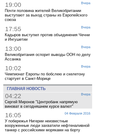
19:00
Вчера
Почти половина жителей Великобритании
выступают за выход страны из Европейского
союза
17:55
Вчера
Кадыров выступил против объединения Чечни
и Ингушетии
13:00
Вчера
Великобритания оспорит выводы ООН по делу
Ассанжа
10:02
Вчера
Чемпионат Европы по бобслею и скелетону
стартует в Санкт-Морице
ГЛАВНАЯ НОВОСТЬ
04:22
Вчера
Сергей Миронов "Центробанк напрямую
виноват в сегодняшнем курсе валют"
16:05
04 Февраля 2016
У побережья Нигерии неизвестные
вооруженные люди захватили нефтеналивной
танкер с российскими моряками на борту