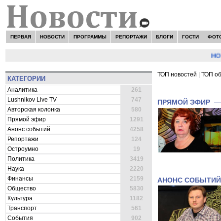
ПЕРВАЯ
НОВОСТИ
ПРОГРАММЫ
РЕПОРТАЖИ
БЛОГИ
ГОСТИ
ФОТ
НОВОС
ТОП новостей
|
ТОП о
КАТЕГОРИИ
ВСЕ НОВОСТИ 
Аналитика
261
Lushnikov Live TV
747
ПРЯМОЙ ЭФИР
Авторская колонка
580
Прямой эфир
1291
Анонс событий
4258
Репортажи
124
Остроумно
19
Политика
3419
Наука
2220
Финансы
2159
АНОНС СОБЫТИЙ
Общество
5830
Культура
1182
Транспорт
561
События
902