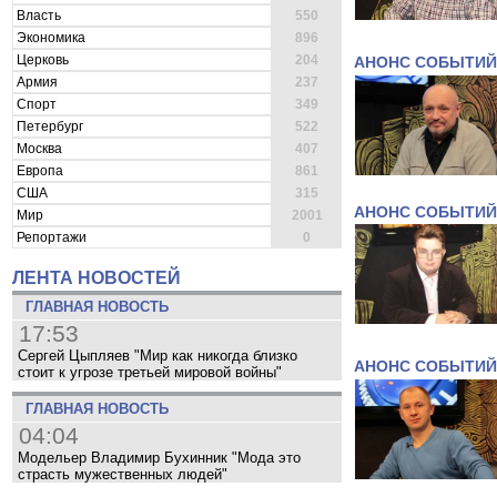
Власть
550
Экономика
896
Церковь
204
АНОНС СОБЫТИЙ
Армия
237
Спорт
349
Петербург
522
Москва
407
Европа
861
США
315
АНОНС СОБЫТИЙ
Мир
2001
Репортажи
0
ЛЕНТА НОВОСТЕЙ
ГЛАВНАЯ НОВОСТЬ
17:53
Сергей Цыпляев "Мир как никогда близко
АНОНС СОБЫТИЙ
стоит к угрозе третьей мировой войны"
ГЛАВНАЯ НОВОСТЬ
04:04
Модельер Владимир Бухинник "Мода это
страсть мужественных людей"