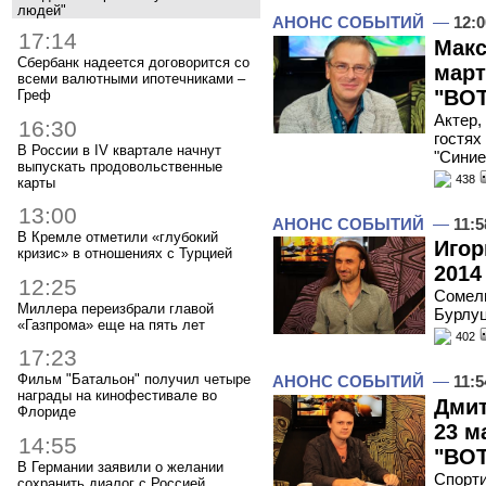
людей"
АНОНС СОБЫТИЙ
—
12:0
17:14
Макс
Сбербанк надеется договорится со
март
всеми валютными ипотечниками –
"ВОТ
Греф
Актер,
16:30
гостях
В России в IV квартале начнут
"Синие
выпускать продовольственные
438
карты
13:00
АНОНС СОБЫТИЙ
—
11:5
В Кремле отметили «глубокий
Игор
кризис» в отношениях с Турцией
2014
12:25
Сомель
Миллера переизбрали главой
Бурлуц
«Газпрома» еще на пять лет
402
17:23
Фильм "Батальон" получил четыре
АНОНС СОБЫТИЙ
—
11:5
награды на кинофестивале во
Дмит
Флориде
23 м
14:55
"ВОТ
В Германии заявили о желании
Спорти
сохранить диалог с Россией