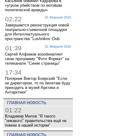
Касьянов обвинил Кадырова в
«угрозе убийством по мотивам
политической вражды»
02:22
01 Февраля 2016
Завершается реконструкция новой
театрально-съемочной площадки
для Интеллектуального
пространства "Lushnikov Club
01:39
01 Февраля 2016
Сергей Алфимов возобновляет
свою программу "Фото Формат" на
телеканале "Синие страницы"
17:34
Полярник Виктор Боярский "Если
не директором, то по билетам буду
приходить в музей Арктики и
Антарктики"
ГЛАВНАЯ НОВОСТЬ
01:22
Владимир Милов "Я такого
"никакого" правительства ещё не
помню в нашей истории"
ГЛАВНАЯ НОВОСТЬ