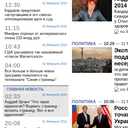
12:30
02 Февраля 2016
2014
Кадыров предложил
Кандид
«испугавшимся его смеха»
сканди
оппозиционерам идти в суд
у Ольг
здоров
11:15
02 Февраля 2016
411
Минфин отрезал от антикризисного
плана 210 млрд руб.
ПОЛИТИКА
—
10:29
— 31 
10:43
02 Февраля 2016
Эксп
США расширили так называемый
подд
«список Магнитского»
несе
04:00
02 Февраля 2016
осдепа
Все больше и больше новых
что за
программ появляется на
пропаг
телеканале "Синие страницы"
правит
ГЛАВНАЯ НОВОСТЬ
415
02:33
02 Февраля 2016
ПОЛИТИКА
—
10:06
— 31 
Андрей Ургант "Что такое
идеалогия? Вырвать страницу -
Росс
вклеить страницу. Вот и вся
точк
идеология!"
Укра
20:08
01 Февраля 2016
Москва