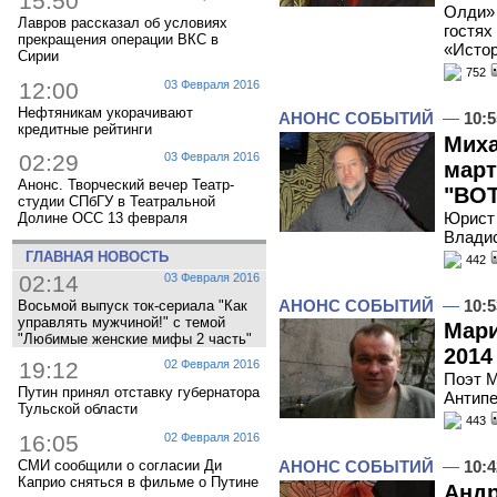
15:50
Олди» 
Лавров рассказал об условиях
гостях
прекращения операции ВКС в
«Исто
Сирии
752
12:00
03 Февраля 2016
Нефтяникам укорачивают
АНОНС СОБЫТИЙ
—
10:5
кредитные рейтинги
Миха
02:29
03 Февраля 2016
март
Анонс. Творческий вечер Театр-
"ВОТ
студии СПбГУ в Театральной
Юрист 
Долине ОСС 13 февраля
Владис
ГЛАВНАЯ НОВОСТЬ
442
02:14
03 Февраля 2016
АНОНС СОБЫТИЙ
—
10:5
Восьмой выпуск ток-сериала "Как
управлять мужчиной!" с темой
Мари
"Любимые женские мифы 2 часть"
2014
19:12
02 Февраля 2016
Поэт М
Путин принял отставку губернатора
Антипе
Тульской области
443
16:05
02 Февраля 2016
СМИ сообщили о согласии Ди
АНОНС СОБЫТИЙ
—
10:4
Каприо сняться в фильме о Путине
Андр