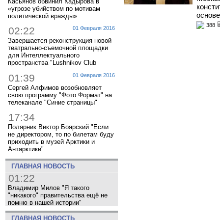
Касьянов обвинил Кадырова в
консти
«угрозе убийством по мотивам
основ
политической вражды»
388
02:22
01 Февраля 2016
Завершается реконструкция новой
театрально-съемочной площадки
для Интеллектуального
пространства "Lushnikov Club
01:39
01 Февраля 2016
Сергей Алфимов возобновляет
свою программу "Фото Формат" на
телеканале "Синие страницы"
17:34
Полярник Виктор Боярский "Если
не директором, то по билетам буду
приходить в музей Арктики и
Антарктики"
ГЛАВНАЯ НОВОСТЬ
01:22
Владимир Милов "Я такого
"никакого" правительства ещё не
помню в нашей истории"
ГЛАВНАЯ НОВОСТЬ