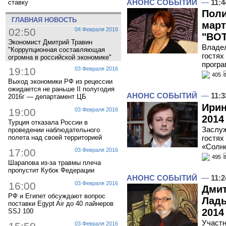
АНОНС СОБЫТИЙ
—
11:4
ставку
Поли
ГЛАВНАЯ НОВОСТЬ
март
02:50
04 Февраля 2016
"ВОТ
Экономист Дмитрий Травин
Владел
"Коррупционная составляющая
гостях
огромна в российской экономике"
програ
19:10
03 Февраля 2016
405
Выход экономики РФ из рецессии
ожидается не раньше II полугодия
АНОНС СОБЫТИЙ
—
11:3
2016г — департамент ЦБ
Ирин
19:00
03 Февраля 2016
2014
Турция отказала России в
Заслуж
проведении наблюдательного
полета над своей территорией
гостях
«Солн
17:00
03 Февраля 2016
495
Шарапова из-за травмы плеча
пропустит Кубок Федерации
АНОНС СОБЫТИЙ
—
11:2
16:00
03 Февраля 2016
Дмит
РФ и Египет обсуждают вопрос
Лады
поставки Egypt Air до 40 лайнеров
2014
SSJ 100
Участн
03 Февраля 2016