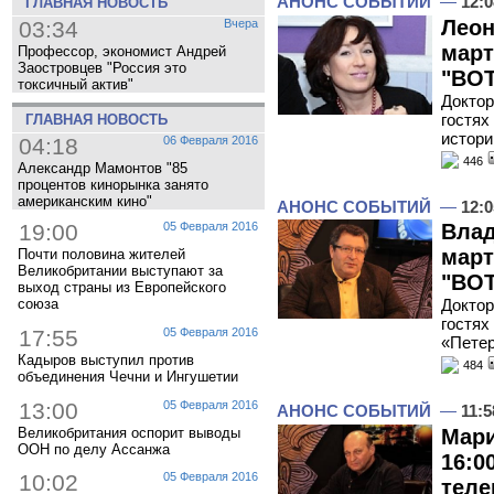
АНОНС СОБЫТИЙ
—
12:0
ГЛАВНАЯ НОВОСТЬ
Леон
03:34
Вчера
март
Профессор, экономист Андрей
Заостровцев "Россия это
"ВОТ
токсичный актив"
Доктор
гостях
ГЛАВНАЯ НОВОСТЬ
истори
04:18
06 Февраля 2016
446
Александр Мамонтов "85
процентов кинорынка занято
американским кино"
АНОНС СОБЫТИЙ
—
12:0
Влад
19:00
05 Февраля 2016
март
Почти половина жителей
Великобритании выступают за
"ВОТ
выход страны из Европейского
Доктор
союза
гостях
17:55
05 Февраля 2016
«Петер
Кадыров выступил против
484
объединения Чечни и Ингушетии
13:00
05 Февраля 2016
АНОНС СОБЫТИЙ
—
11:5
Великобритания оспорит выводы
Мари
ООН по делу Ассанжа
16:0
10:02
05 Февраля 2016
теле