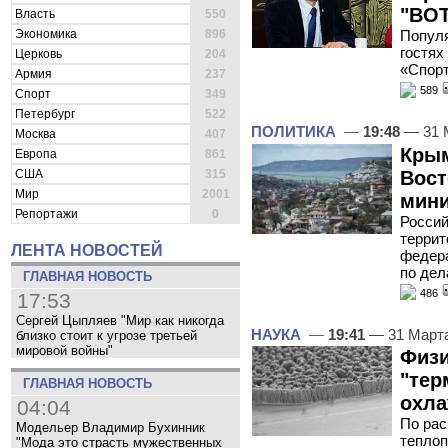
"ВОТ
Власть
550
Экономика
896
Популя
гостях
Церковь
204
«Спорт
Армия
237
589
Спорт
349
Петербург
522
ПОЛИТИКА
—
19:48
— 31 
Москва
407
Крым
Европа
861
Вост
США
315
Мир
2001
мини
Репортажи
0
Россий
террит
ЛЕНТА НОВОСТЕЙ
федера
по де
ГЛАВНАЯ НОВОСТЬ
486
17:53
Сергей Цыпляев "Мир как никогда
НАУКА
—
19:41
— 31 Март
близко стоит к угрозе третьей
мировой войны"
Физи
"тер
ГЛАВНАЯ НОВОСТЬ
охла
04:04
По рас
Модельер Владимир Бухинник
теплоп
"Мода это страсть мужественных