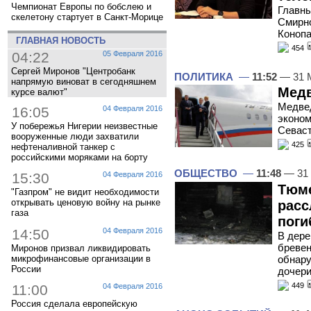
Чемпионат Европы по бобслею и
Главны
скелетону стартует в Санкт-Морице
Смирно
Конопа
ГЛАВНАЯ НОВОСТЬ
454
04:22
05 Февраля 2016
Сергей Миронов "Центробанк
ПОЛИТИКА
—
11:52
— 31 
напрямую виноват в сегодняшнем
Медв
курсе валют"
Медвед
16:05
04 Февраля 2016
эконом
У побережья Нигерии неизвестные
Севас
вооруженные люди захватили
425
нефтеналивной танкер с
российскими моряками на борту
ОБЩЕСТВО
—
11:48
— 31 
15:30
04 Февраля 2016
Тюме
"Газпром" не видит необходимости
открывать ценовую войну на рынке
расс
газа
поги
14:50
04 Февраля 2016
В дере
бревен
Миронов призвал ликвидировать
обнару
микрофинансовые организации в
России
дочери
449
11:00
04 Февраля 2016
Россия сделала европейскую