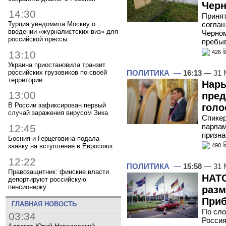
Чер
14:30
Принят
соглаш
Турция уведомила Москву о
введении «журналистских виз» для
Черном
российской прессы
пребы
426
13:10
Украина приостановила транзит
ПОЛИТИКА
—
16:13
— 31 
российских грузовиков по своей
территории
Нары
13:00
пред
В России зафиксирован первый
голо
случай заражения вирусом Зика
Спикер
парлам
12:45
призна
Босния и Герцеговина подала
заявку на вступление в Евросоюз
490
12:22
ПОЛИТИКА
—
15:58
— 31 
Правозащитник: финские власти
НАТО
депортируют российскую
пенсионерку
разм
Приб
ГЛАВНАЯ НОВОСТЬ
По сло
03:34
Россия