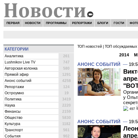
ПЕРВАЯ
НОВОСТИ
ПРОГРАММЫ
РЕПОРТАЖИ
БЛОГИ
ГОСТИ
ФОТ
ТОП новостей
|
ТОП обсуждаемых 
КАТЕГОРИИ
ВСЕ НОВОСТИ -
2014
»
М
Аналитика
261
Lushnikov Live TV
747
АНОНС СОБЫТИЙ
—
19:5
Авторская колонка
580
Викт
Прямой эфир
1291
апре
Анонс событий
4258
"ВОТ
Репортажи
124
Органи
Остроумно
19
у Ольг
Политика
3419
секре
Наука
2220
497
Финансы
2159
Общество
5830
АНОНС СОБЫТИЙ
—
19:5
Культура
1182
Леон
Транспорт
561
апре
События
902