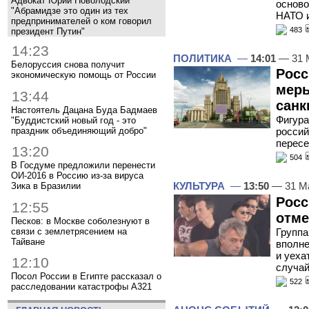
Адвокат Юрий Новолодский
осново
"Абрамидзе это один из тех
НАТО 
предпринимателей о ком говорил
483
президент Путин"
14:23
ПОЛИТИКА
—
14:01
— 31 
Белоруссия снова получит
Росс
экономическую помощь от России
меры
13:44
санк
Настоятель Дацана Буда Бадмаев
Фигура
"Буддистский новый год - это
праздник объединяющий добро"
россий
пересе
13:20
504
В Госдуме предложили перенести
ОИ-2016 в Россию из-за вируса
КУЛЬТУРА
—
13:50
— 31 М
Зика в Бразилии
Росс
12:55
отме
Песков: в Москве соболезнуют в
связи с землетрясением на
Группа
Тайване
вполне
и уеха
12:10
случа
Посол России в Египте рассказал о
522
расследовании катастрофы A321