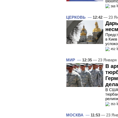
Bloomb
368
ЦЕРКОВЬ
—
12:42
— 23 Ян
Дары
несм
Предст
в Киев
успоко
452
МИР
—
12:35
— 23 Января
В ар
тюрб
Герм
дела
В США
тюрбан
религи
353
МОСКВА
—
11:53
— 23 Янв