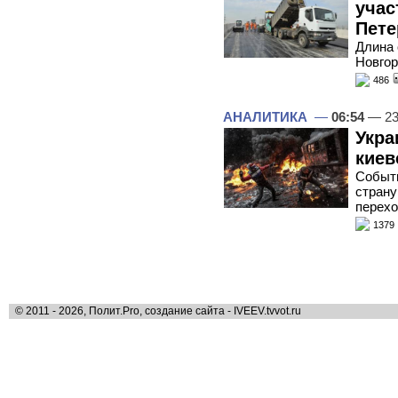
учас
Пете
Длина 
Новгор
486
АНАЛИТИКА
—
06:54
— 23
Укра
киев
Событи
страну
перехо
1379
© 2011 - 2026, Полит.Pro, создание сайта - IVEEV.tvvot.ru