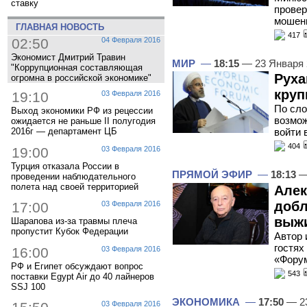
ставку
провер
мошен
ГЛАВНАЯ НОВОСТЬ
417
02:50
04 Февраля 2016
Экономист Дмитрий Травин
МИР
—
18:15
— 23 Января
"Коррупционная составляющая
Руха
огромна в российской экономике"
круп
19:10
03 Февраля 2016
По сло
Выход экономики РФ из рецессии
возмож
ожидается не раньше II полугодия
2016г — департамент ЦБ
войти 
404
19:00
03 Февраля 2016
Турция отказала России в
ПРЯМОЙ ЭФИР
—
18:13
—
проведении наблюдательного
полета над своей территорией
Алек
добл
17:00
03 Февраля 2016
выжи
Шарапова из-за травмы плеча
пропустит Кубок Федерации
Автор 
гостях
16:00
03 Февраля 2016
«Фору
РФ и Египет обсуждают вопрос
543
поставки Egypt Air до 40 лайнеров
SSJ 100
ЭКОНОМИКА
—
17:50
— 23
03 Февраля 2016