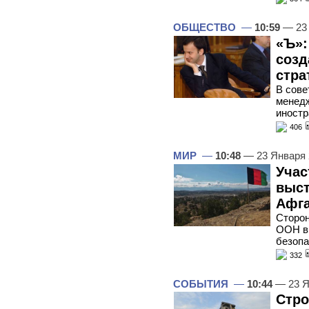
ОБЩЕСТВО
—
10:59
— 23 
«Ъ»:
созд
стра
В сове
менедж
иностр
406
МИР
—
10:48
— 23 Января
Учас
выст
Афга
Сторон
ООН в 
безопа
332
СОБЫТИЯ
—
10:44
— 23 Я
Стро