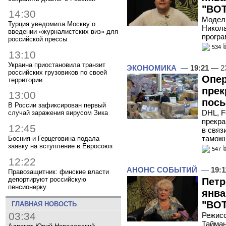
"ВОТ
14:30
Модель
Турция уведомила Москву о
Никола
введении «журналистских виз» для
програ
российской прессы
534
13:10
Украина приостановила транзит
ЭКОНОМИКА
—
19:21
— 23
российских грузовиков по своей
Опер
территории
прек
13:00
посы
В России зафиксирован первый
DHL, F
случай заражения вирусом Зика
прекра
12:45
в связ
тамож
Босния и Герцеговина подала
заявку на вступление в Евросоюз
547
12:22
АНОНС СОБЫТИЙ
—
19:1
Правозащитник: финские власти
депортируют российскую
Петр
пенсионерку
янва
"ВОТ
ГЛАВНАЯ НОВОСТЬ
03:34
Режисс
Тайман