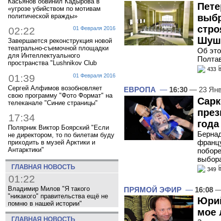
Касьянов обвинил Кадырова в
Пете
«угрозе убийством по мотивам
политической вражды»
выбр
стро
02:22
01 Февраля 2016
Шуш
Завершается реконструкция новой
театрально-съемочной площадки
Об это
для Интеллектуального
Полта
пространства "Lushnikov Club
433
01:39
01 Февраля 2016
Сергей Алфимов возобновляет
ЕВРОПА
—
16:30
— 23 Янв
свою программу "Фото Формат" на
Сарк
телеканале "Синие страницы"
през
17:34
года
Полярник Виктор Боярский "Если
Бернад
не директором, то по билетам буду
францу
приходить в музей Арктики и
Антарктики"
побор
выбор
ГЛАВНАЯ НОВОСТЬ
349
01:22
Владимир Милов "Я такого
ПРЯМОЙ ЭФИР
—
16:08
—
"никакого" правительства ещё не
Юрий
помню в нашей истории"
мое 
ГЛАВНАЯ НОВОСТЬ