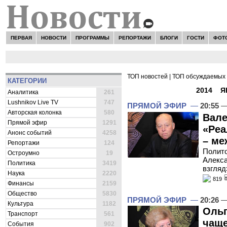
ПЕРВАЯ
НОВОСТИ
ПРОГРАММЫ
РЕПОРТАЖИ
БЛОГИ
ГОСТИ
ФОТ
ТОП новостей
|
ТОП обсуждаемых 
КАТЕГОРИИ
ВСЕ НОВОСТИ -
2014
»
Я
Аналитика
261
Lushnikov Live TV
747
ПРЯМОЙ ЭФИР
—
20:55
—
Авторская колонка
580
Вале
Прямой эфир
1291
«Реа
Анонс событий
4258
– ме
Репортажи
124
Полито
Остроумно
19
Алекса
Политика
3419
взгляд
Наука
2220
819
Финансы
2159
Общество
5830
ПРЯМОЙ ЭФИР
—
20:26
—
Культура
1182
Ольг
Транспорт
561
чаще
События
902