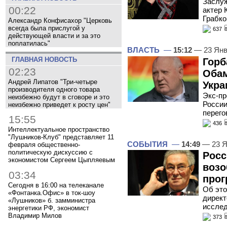
Заслуж
00:22
актер 
Грабко
Александр Конфисахор "Церковь
всегда была прислугой у
637
действующей власти и за это
поплатилась"
ВЛАСТЬ
—
15:12
— 23 Янв
ГЛАВНАЯ НОВОСТЬ
Горб
02:23
Обам
Андрей Липатов "Три-четыре
Укра
производителя одного товара
Экс-пр
неизбежно будут в сговоре и это
России
неизбежно приведет к росту цен"
перего
15:55
436
Интеллектуальное пространство
"Лушников-Клуб" представляет 11
СОБЫТИЯ
—
14:49
— 23 Я
февраля общественно-
политическую дискуссию с
Росс
экономистом Сергеем Цыпляевым
возо
03:34
прог
Сегодня в 16:00 на телеканале
Об это
«Фонтанка.Офис» в ток-шоу
директ
«Лушников» б. замминистра
исслед
энергетики РФ, экономист
Владимир Милов
373