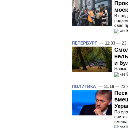
Прок
моск
В сред
подзем
свая п
419
ПЕТЕРБУРГ
—
11:33
— 23 
Смол
нель
и бу
Новые 
486
ПОЛИТИКА
—
11:18
— 23 
Песк
вмеш
Укра
По сло
считаю
вмешат
364