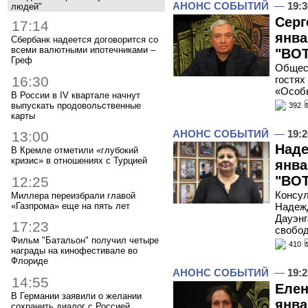
АНОНС СОБЫТИЙ
—
19:3
людей"
Серг
17:14
янва
Сбербанк надеется договорится со
всеми валютными ипотечниками –
"ВОТ
Греф
Общес
16:30
гостях
«Особ
В России в IV квартале начнут
выпускать продовольственные
392
карты
АНОНС СОБЫТИЙ
—
19:2
13:00
Наде
В Кремле отметили «глубокий
кризис» в отношениях с Турцией
янва
"ВОТ
12:25
Консул
Миллера переизбрали главой
«Газпрома» еще на пять лет
Надежд
Дауэнг
17:23
свобо
Фильм "Батальон" получил четыре
410
награды на кинофестивале во
Флориде
АНОНС СОБЫТИЙ
—
19:2
14:55
Елен
В Германии заявили о желании
янва
сохранить диалог с Россией