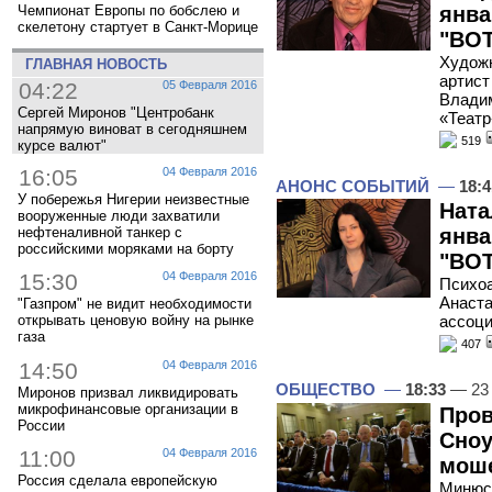
янва
Чемпионат Европы по бобслею и
скелетону стартует в Санкт-Морице
"ВОТ
Худож
ГЛАВНАЯ НОВОСТЬ
артист
04:22
05 Февраля 2016
Владим
Сергей Миронов "Центробанк
«Театр
напрямую виноват в сегодняшнем
519
курсе валют"
16:05
04 Февраля 2016
АНОНС СОБЫТИЙ
—
18:4
У побережья Нигерии неизвестные
Ната
вооруженные люди захватили
нефтеналивной танкер с
янва
российскими моряками на борту
"ВОТ
15:30
04 Февраля 2016
Психоа
Анаста
"Газпром" не видит необходимости
ассоц
открывать ценовую войну на рынке
газа
407
14:50
04 Февраля 2016
ОБЩЕСТВО
—
18:33
— 23 
Миронов призвал ликвидировать
микрофинансовые организации в
Про
России
Сноу
11:00
04 Февраля 2016
мош
Россия сделала европейскую
Минюс