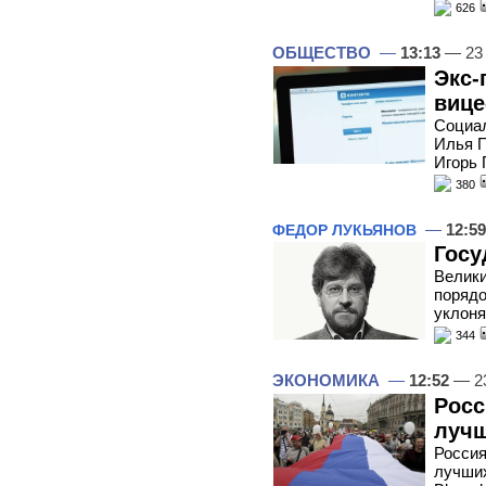
626
ОБЩЕСТВО
—
13:13
— 23 
Экс-
вице
Социал
Илья П
Игорь 
380
—
12:59
ФЕДОР ЛУКЬЯНОВ
Госу
Велики
порядо
уклоня
344
ЭКОНОМИКА
—
12:52
— 23
Росс
лучш
Россия
лучших