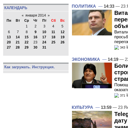
ПОЛИТИКА
—
14:33
— 23 
КАЛЕНДАРЬ
Вита
«
января 2014
»
пере
Пн
Вт
Ср
Чт
Пт
Сб
Вс
объя
1
2
3
4
5
Витали
6
7
8
9
10
11
12
просьб
13
14
15
16
17
18
19
перего
20
21
22
23
24
25
26
27
28
29
30
31
343
ЭКОНОМИКА
—
14:19
— 23
Боли
Как загружать. Инструкция.
стро
стра
Помощь
оказат
371
КУЛЬТУРА
—
13:59
— 23 Я
Tele
дату
знам