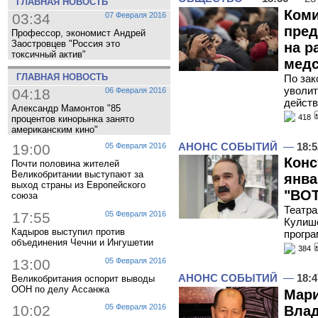
ГЛАВНАЯ НОВОСТЬ
Коми
03:34
07 Февраля 2016
пред
Профессор, экономист Андрей
Заостровцев "Россия это
на р
токсичный актив"
медс
ГЛАВНАЯ НОВОСТЬ
По зак
уволит
04:18
06 Февраля 2016
действ
Александр Мамонтов "85
418
процентов кинорынка занято
американским кино"
АНОНС СОБЫТИЙ
—
18:5
19:00
05 Февраля 2016
Конс
Почти половина жителей
Великобритании выступают за
янва
выход страны из Европейского
"ВОТ
союза
Театра
17:55
05 Февраля 2016
Кулише
Кадыров выступил против
прогр
объединения Чечни и Ингушетии
384
13:00
05 Февраля 2016
АНОНС СОБЫТИЙ
—
18:4
Великобритания оспорит выводы
ООН по делу Ассанжа
Мари
10:02
05 Февраля 2016
Влад