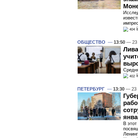
Мон
Исслед
извест
импре
404
ОБЩЕСТВО
—
13:50
— 23 
Лива
учит
выро
Средня
402
ПЕТЕРБУРГ
—
13:30
— 23 
Губе
рабо
сотр
янва
В этот
посвя
Ленинг