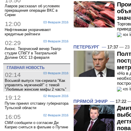
15:50
Прои
Лавров рассказал об условиях
объя
прекращения операции ВКС в
Сирии
зна
12:00
03 Февраля 2016
Торгов
привед
Нефтяникам укорачивают
кредитные рейтинги
404
02:29
03 Февраля 2016
ПЕТЕРБУРГ
—
17:37
— 23 
Анонс. Творческий вечер Театр-
Полт
студии СПбГУ в Театральной
Долине ОСС 13 февраля
пост
метр
ГЛАВНАЯ НОВОСТЬ
«Но в 
02:14
03 Февраля 2016
необхо
Восьмой выпуск ток-сериала "Как
постро
управлять мужчиной!" с темой
"Любимые женские мифы 2 часть"
435
19:12
02 Февраля 2016
ПРЯМОЙ ЭФИР
—
17:22
—
Путин принял отставку губернатора
Дмит
Тульской области
выбо
16:05
02 Февраля 2016
дегт
СМИ сообщили о согласии Ди
Каприо сняться в фильме о Путине
пова