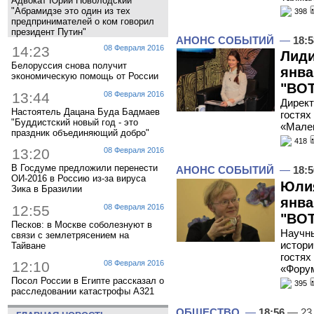
Адвокат Юрий Новолодский
"Абрамидзе это один из тех
398
предпринимателей о ком говорил
президент Путин"
АНОНС СОБЫТИЙ
—
18:5
14:23
08 Февраля 2016
Лиди
Белоруссия снова получит
янва
экономическую помощь от России
"ВОТ
13:44
08 Февраля 2016
Директ
Настоятель Дацана Буда Бадмаев
гостях
"Буддистский новый год - это
«Мален
праздник объединяющий добро"
418
13:20
08 Февраля 2016
В Госдуме предложили перенести
АНОНС СОБЫТИЙ
—
18:5
ОИ-2016 в Россию из-за вируса
Юлия
Зика в Бразилии
янва
12:55
08 Февраля 2016
"ВОТ
Песков: в Москве соболезнуют в
Научны
связи с землетрясением на
истори
Тайване
гостях
12:10
08 Февраля 2016
«Фору
Посол России в Египте рассказал о
395
расследовании катастрофы A321
ОБЩЕСТВО
—
18:56
— 23 