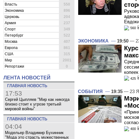
стор
Власть
550
Экономика
896
Руково
адвока
Церковь
204
Евдоки
Армия
237
560
Спорт
349
Петербург
522
ЭКОНОМИКА
—
19:50
— 23
Москва
407
Курс
Европа
861
макс
США
315
Мир
2001
Средне
сессии
Репортажи
0
копеек
ЛЕНТА НОВОСТЕЙ
425
ГЛАВНАЯ НОВОСТЬ
СОБЫТИЯ
—
19:35
— 23 Я
17:53
Мэри
Сергей Цыпляев "Мир как никогда
близко стоит к угрозе третьей
«Мос
мировой войны"
«Приня
москов
ГЛАВНАЯ НОВОСТЬ
соглас
04:04
400
Модельер Владимир Бухинник
"Мода это страсть мужественных