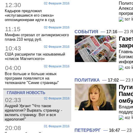
Полито
12:30
02 Февраля 2016
Алекса
Кадыров предложил
програ
«испугавшимся его смеха»
оппозиционерам идти в суд
507
11:15
02 Февраля 2016
СОБЫТИЯ
—
17:16
— 23 Я
Минфин отрезал от антикризисного
Газе
плана 210 млрд руб.
закр
10:43
02 Февраля 2016
Главны
США расширили так называемый
Богомо
«список Магнитского»
инфор
04:00
02 Февраля 2016
420
Все больше и больше новых
программ появляется на
ПОЛИТИКА
—
17:02
— 23 
телеканале "Синие страницы"
Пути
Памф
ГЛАВНАЯ НОВОСТЬ
02:33
02 Февраля 2016
омб
Андрей Ургант "Что такое
Владим
идеалогия? Вырвать страницу -
подде
вклеить страницу. Вот и вся
402
идеология!"
20:08
01 Февраля 2016
ПЕТЕРБУРГ
—
16:47
— 23 