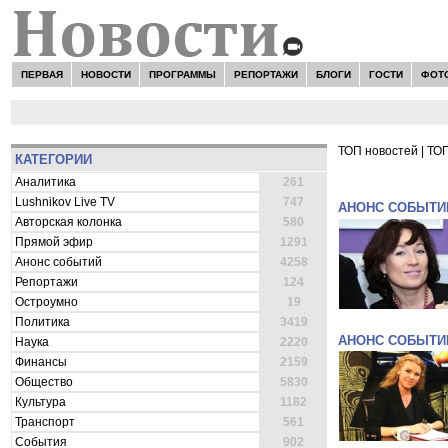
ПЕРВАЯ
НОВОСТИ
ПРОГРАММЫ
РЕПОРТАЖИ
БЛОГИ
ГОСТИ
ФОТ
ТОП новостей
|
ТОП
КАТЕГОРИИ
ВСЕ НОВОСТ
Аналитика
261
Lushnikov Live TV
747
АНОНС СОБЫТИ
Авторская колонка
580
Прямой эфир
1291
Анонс событий
4258
Репортажи
124
Остроумно
19
Политика
3419
АНОНС СОБЫТИ
Наука
2220
Финансы
2159
Общество
5830
Культура
1182
Транспорт
561
События
902