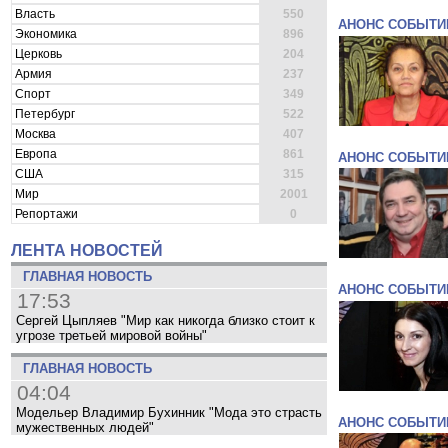
Власть
550
АНОНС СОБЫТИ
Экономика
896
Церковь
204
Армия
237
Спорт
349
Петербург
522
Москва
407
Европа
861
АНОНС СОБЫТИ
США
315
Мир
2001
Репортажи
0
ЛЕНТА НОВОСТЕЙ
ГЛАВНАЯ НОВОСТЬ
АНОНС СОБЫТИ
17:53
Сергей Цыпляев "Мир как никогда близко стоит к
угрозе третьей мировой войны"
ГЛАВНАЯ НОВОСТЬ
04:04
Модельер Владимир Бухинник "Мода это страсть
АНОНС СОБЫТИ
мужественных людей"