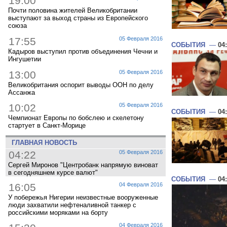
19:00
Почти половина жителей Великобритании
выступают за выход страны из Европейского
союза
17:55
05 Февраля 2016
СОБЫТИЯ
—
04
Кадыров выступил против объединения Чечни и
Ингушетии
13:00
05 Февраля 2016
Великобритания оспорит выводы ООН по делу
Ассанжа
10:02
05 Февраля 2016
СОБЫТИЯ
—
04
Чемпионат Европы по бобслею и скелетону
стартует в Санкт-Морице
ГЛАВНАЯ НОВОСТЬ
04:22
05 Февраля 2016
Сергей Миронов "Центробанк напрямую виноват
в сегодняшнем курсе валют"
СОБЫТИЯ
—
04
16:05
04 Февраля 2016
У побережья Нигерии неизвестные вооруженные
люди захватили нефтеналивной танкер с
российскими моряками на борту
04 Февраля 2016