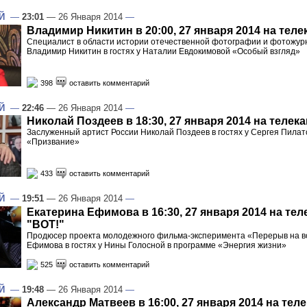
Й
—
23:01
— 26 Января 2014
—
Владимир Никитин в 20:00, 27 января 2014 на теле
Специалист в области истории отечественной фотографии и фотожур
Владимир Никитин в гостях у Наталии Евдокимовой «Особый взгляд»
398
оставить комментарий
Й
—
22:46
— 26 Января 2014
—
Николай Поздеев в 18:30, 27 января 2014 на телек
Заслуженный артист России Николай Поздеев в гостях у Сергея Пилат
«Призвание»
433
оставить комментарий
Й
—
19:51
— 26 Января 2014
—
Екатерина Ефимова в 16:30, 27 января 2014 на тел
"ВОТ!"
Продюсер проекта молодежного фильма-эксперимента «Перерыв на в
Ефимова в гостях у Нины Голосной в программе «Энергия жизни»
525
оставить комментарий
Й
—
19:48
— 26 Января 2014
—
Александр Матвеев в 16:00, 27 января 2014 на тел