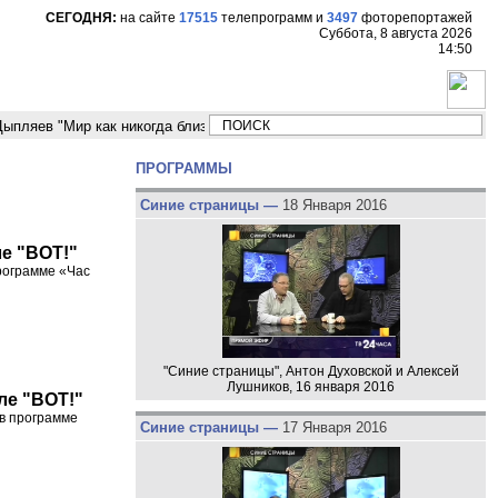
СЕГОДНЯ:
на сайте
17515
телепрограмм
и
3497
фоторепортажей
Суббота, 8 августа 2026
14:50
 "Мир как никогда близко стоит к угрозе третьей мировой войны"
Моде
ПРОГРАММЫ
Синие страницы —
18 Января 2016
ле "ВОТ!"
программе «Час
"Синие страницы", Антон Духовской и Алексей
Лушников, 16 января 2016
ле "ВОТ!"
 в программе
Синие страницы —
17 Января 2016