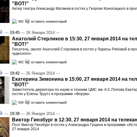
"ВОТ!"
Актер театра Александр Матвеев в гостях у Георгия Конопацкого в пр
482
оставить комментарий
Й
—
19:45
— 26 Января 2014
—
Анатолий Стерликов в 15:30, 27 января 2014 на те
"ВОТ!"
Писатель, эколог Анатолий Стерликов в гостях у Ларисы Рябовой в пр
чудесного»
482
оставить комментарий
Й
—
19:42
— 26 Января 2014
—
Екатерина Зимонина в 15:00, 27 января 2014 на те
"ВОТ!"
Заместитель директора по науке и технике ЦМС им. А.С.Попова Екате
гостях у Елены Труутс в программе «Форум»
439
оставить комментарий
Й
—
19:38
— 26 Января 2014
—
Виктор Гинзбург в 12:30, 27 января 2014 на телека
Поэт Виктор Гинзбург в гостях у Александра Гущина в программе «Ист
27 января 2014