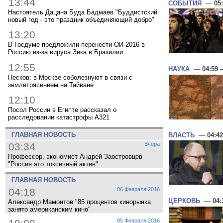
13:44
СОБЫТИЯ
—
05
Настоятель Дацана Буда Бадмаев "Буддистский
новый год - это праздник объединяющий добро"
13:20
В Госдуме предложили перенести ОИ-2016 в
Россию из-за вируса Зика в Бразилии
12:55
НАУКА
—
04:59
—
Песков: в Москве соболезнуют в связи с
землетрясением на Тайване
12:10
Посол России в Египте рассказал о
расследовании катастрофы A321
ГЛАВНАЯ НОВОСТЬ
ВЛАСТЬ
—
04:42
03:34
Вчера
Профессор, экономист Андрей Заостровцев
"Россия это токсичный актив"
ГЛАВНАЯ НОВОСТЬ
04:18
06 Февраля 2016
ЦЕРКОВЬ
—
04:
Александр Мамонтов "85 процентов кинорынка
занято американским кино"
05 Февраля 2016