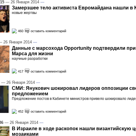
:15
— 26 Января 2014
—
Замерзшее тело активиста Евромайдана нашли в 
новые жертвы
460
оставить комментарий
 26 Января 2014
—
Данные с марсохода Opportunity подтвердили пр
Марса для жизни
научные разработки
417
оставить комментарий
— 26 Января 2014
—
СМИ: Янукович шокировал лидеров оппозиции с
предложением
Предложение постов в Кабинете министров привело шокировало лиде
452
оставить комментарий
36
— 26 Января 2014
—
В Израиле в ходе раскопок нашли византийскую ц
мозаиками