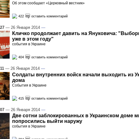
Об этом сообщает «Церковный вестник»
422
оставить комментарий
:27
— 26 Января 2014
—
Кличко продолжает давить на Януковича: "Выбор
уже в этом году"
события в Украине
404
оставить комментарий
:11
— 26 Января 2014
—
Солдаты внутренних войск начали выходить из У
дома
События в Украине
415
оставить комментарий
:07
— 26 Января 2014
—
Две сотни заблокированных в Украинском доме 
попросились выйти наружу
события в Украине