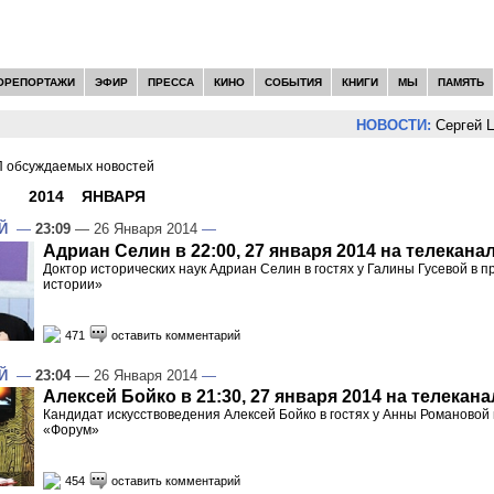
ОРЕПОРТАЖИ
ЭФИР
ПРЕССА
КИНО
СОБЫТИЯ
КНИГИ
МЫ
ПАМЯТЬ
НОВОСТИ:
Сергей Цыпляев
 обсуждаемых новостей
И -
2014
»
ЯНВАРЯ
»
26
Й
—
23:09
— 26 Января 2014
—
Адриан Селин в 22:00, 27 января 2014 на телекана
Доктор исторических наук Адриан Селин в гостях у Галины Гусевой в 
истории»
471
оставить комментарий
Й
—
23:04
— 26 Января 2014
—
Алексей Бойко в 21:30, 27 января 2014 на телекана
Кандидат искусствоведения Алексей Бойко в гостях у Анны Романовой
«Форум»
454
оставить комментарий