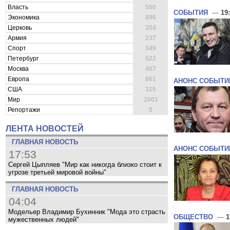
Власть
550
СОБЫТИЯ
—
19
Экономика
896
Церковь
204
Армия
237
Спорт
349
Петербург
522
Москва
407
Европа
861
АНОНС СОБЫТИ
США
315
Мир
2001
Репортажи
0
ЛЕНТА НОВОСТЕЙ
ГЛАВНАЯ НОВОСТЬ
АНОНС СОБЫТИ
17:53
Сергей Цыпляев "Мир как никогда близко стоит к
угрозе третьей мировой войны"
ГЛАВНАЯ НОВОСТЬ
04:04
Модельер Владимир Бухинник "Мода это страсть
ОБЩЕСТВО
—
1
мужественных людей"