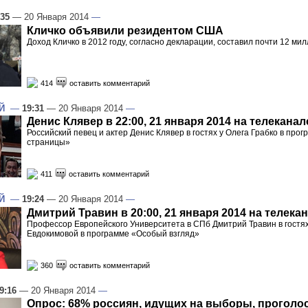
:35
— 20 Января 2014
—
Кличко объявили резидентом США
Доход Кличко в 2012 году, согласно декларации, составил почти 12 ми
414
оставить комментарий
Й
—
19:31
— 20 Января 2014
—
Денис Клявер в 22:00, 21 января 2014 на телеканал
Российский певец и актер Денис Клявер в гостях у Олега Грабко в про
страницы»
411
оставить комментарий
Й
—
19:24
— 20 Января 2014
—
Дмитрий Травин в 20:00, 21 января 2014 на телека
Профессор Европейского Университета в СПб Дмитрий Травин в гостя
Евдокимовой в программе «Особый взгляд»
360
оставить комментарий
9:16
— 20 Января 2014
—
Опрос: 68% россиян, идущих на выборы, проголо