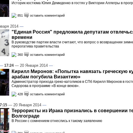
Историк костюма Юлия Демиденко в гостях у Виктории Аллегры в про
851
оставить комментарий
варя 2014
—
"Единая Россия" предложила депутатам отвлечьс
времени
В руководстве партии власти считают, что вопрос о возвращении зимне
прерогатива правительства
360
оставить комментарий
—
17:24
— 20 Января 2014
—
Кирилл Миронов: «Попытка навязать греческую к
арабам погубила Византию»
Администратор прихода греко-католиков в СПб Кирилл Миронов в гост
Сидорова в программе «В конце веков».
428
оставить комментарий
7:15
— 20 Января 2014
—
Террористы из Ирака признались в совершении те
Волгограде
В России с сомнением отнеслись к такому заявлению