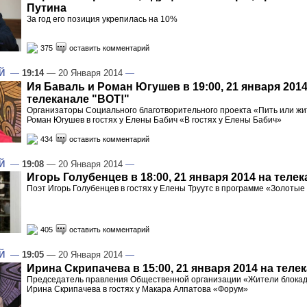
Путина
За год его позиция укрепилась на 10%
375
оставить комментарий
Й
—
19:14
— 20 Января 2014
—
Ия Баваль и Роман Югушев в 19:00, 21 января 2014
телеканале "ВОТ!"
Организаторы Социального благотворительного проекта «Пить или жи
Роман Югушев в гостях у Елены Бабич «В гостях у Елены Бабич»
434
оставить комментарий
Й
—
19:08
— 20 Января 2014
—
Игорь Голубенцев в 18:00, 21 января 2014 на теле
Поэт Игорь Голубенцев в гостях у Елены Труутс в программе «Золоты
405
оставить комментарий
Й
—
19:05
— 20 Января 2014
—
Ирина Скрипачева в 15:00, 21 января 2014 на теле
Председатель правления Общественной организации «Жители блокад
Ирина Скрипачева в гостях у Макара Алпатова «Форум»