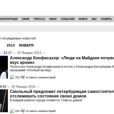
ОРЕПОРТАЖИ
ЭФИР
ПРЕССА
КИНО
СОБЫТИЯ
КНИГИ
МЫ
ПАМЯТЬ
 обсуждаемых новостей
И -
2014
»
ЯНВАРЯ
»
20
—
21:17
— 20 Января 2014
—
Александр Конфисахор: «Люди на Майдане почув
вкус крови»
Политолог Александр Конфисахор в гостях у Александра Беззубцева-К
программе «Особый взгляд»
763
оставить комментарий
9:54
— 20 Января 2014
—
Смольный предложит петербуржцам самостояте
отслеживать состояние своих домов
В каждом районе города появятся "советы домов"
416
оставить комментарий