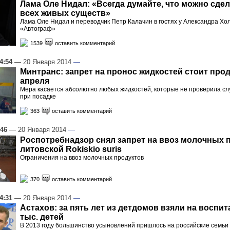
Лама Оле Нидал: «Всегда думайте, что можно сдел
всех живых существ»
Лама Оле Нидал и переводчик Петр Калачин в гостях у Александра Хо
«Автограф»
1539
оставить комментарий
4:54
— 20 Января 2014
—
Минтранс: запрет на пронос жидкостей стоит про
апреля
Мера касается абсолютно любых жидкостей, которые не проверила с
при посадке
363
оставить комментарий
:46
— 20 Января 2014
—
Роспотребнадзор снял запрет на ввоз молочных 
литовской Rokiskio suris
Ограничения на ввоз молочных продуктов
370
оставить комментарий
4:31
— 20 Января 2014
—
Астахов: за пять лет из детдомов взяли на воспит
тыс. детей
В 2013 году большинство усыновлений пришлось на российские семьи