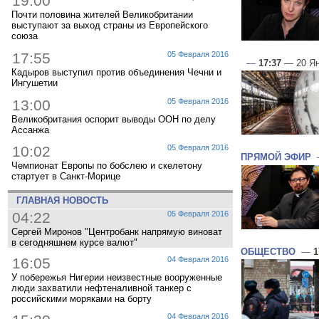
19:00
Почти половина жителей Великобритании
выступают за выход страны из Европейского
союза
17:55
05 Февраля 2016
—
17:37
— 20 Ян
Кадыров выступил против объединения Чечни и
Ингушетии
13:00
05 Февраля 2016
Великобритания оспорит выводы ООН по делу
Ассанжа
10:02
05 Февраля 2016
ПРЯМОЙ ЭФИР
Чемпионат Европы по бобслею и скелетону
стартует в Санкт-Морице
ГЛАВНАЯ НОВОСТЬ
04:22
05 Февраля 2016
Сергей Миронов "Центробанк напрямую виноват
в сегодняшнем курсе валют"
ОБЩЕСТВО
—
1
16:05
04 Февраля 2016
У побережья Нигерии неизвестные вооруженные
люди захватили нефтеналивной танкер с
российскими моряками на борту
04 Февраля 2016