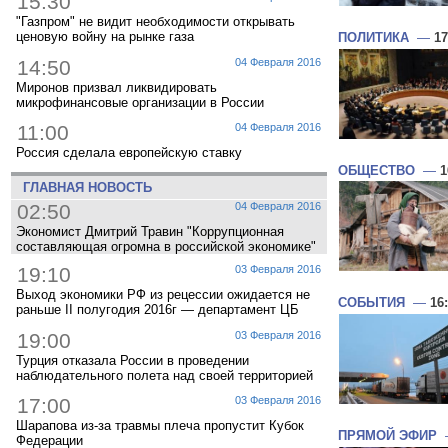
15:30
"Газпром" не видит необходимости открывать
ценовую войну на рынке газа
ПОЛИТИКА
—
17
14:50
04 Февраля 2016
Миронов призвал ликвидировать
микрофинансовые организации в России
11:00
04 Февраля 2016
Россия сделала европейскую ставку
ОБЩЕСТВО
—
1
ГЛАВНАЯ НОВОСТЬ
02:50
04 Февраля 2016
Экономист Дмитрий Травин "Коррупционная
составляющая огромна в российской экономике"
19:10
03 Февраля 2016
Выход экономики РФ из рецессии ожидается не
СОБЫТИЯ
—
16
раньше II полугодия 2016г — департамент ЦБ
19:00
03 Февраля 2016
Турция отказала России в проведении
наблюдательного полета над своей территорией
17:00
03 Февраля 2016
Шарапова из-за травмы плеча пропустит Кубок
ПРЯМОЙ ЭФИР
Федерации