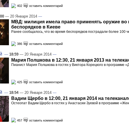
402
оставить комментарий
:00
— 20 Января 2014
—
МВД: милиция имела право применять оружие во
беспорядков в Киеве
Ранее сообщалось, что во время беспорядков пострадали более 100 ч
386
оставить комментарий
Й
—
18:59
— 20 Января 2014
—
Мария Полшкова в 12:30, 21 января 2013 на телека
Пианист Мария Полшкова в гостях у Виктора Корецкого в программе 
425
оставить комментарий
Й
—
18:54
— 20 Января 2014
—
Вадим Щербо в 12:00, 21 января 2014 на телеканал
Остеопат Вадим Щербо в гостях у Анастасии Зуевой в программе «Же
457
оставить комментарий