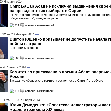
0 Января 2014
—
СМИ: Башар Асад не исключил выдвижения своей
на президентских выборах в Сирии
"Я считаю, что ничто не мешает моему выдвижению, если этого пожел
общественность", - подчеркнул он
427
оставить комментарий
8:22
— 20 Января 2014
—
Виктор Ющенко призывает не допустить начала 
войны в стране
Беспорядки в Киеве
369
оставить комментарий
 20 Января 2014
—
Комитет по присуждению премии Абеля впервые 
России
Заседание Абелевского комитета состоялось в Санкт-Петербурге
414
оставить комментарий
—
17:46
— 20 Января 2014
—
Юлия Демиденко: «Советские иллюстраторы част
модные гравюры XIX века»