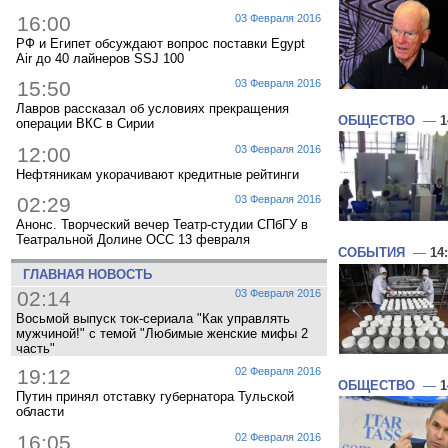
16:00
03 Февраля 2016
РФ и Египет обсуждают вопрос поставки Egypt
Air до 40 лайнеров SSJ 100
15:50
03 Февраля 2016
Лавров рассказал об условиях прекращения
ОБЩЕСТВО
—
1
операции ВКС в Сирии
12:00
03 Февраля 2016
Нефтяникам укорачивают кредитные рейтинги
02:29
03 Февраля 2016
Анонс. Творческий вечер Театр-студии СПбГУ в
Театральной Долине ОСС 13 февраля
СОБЫТИЯ
—
14
ГЛАВНАЯ НОВОСТЬ
02:14
03 Февраля 2016
Восьмой выпуск ток-сериала "Как управлять
мужчиной!" с темой "Любимые женские мифы 2
часть"
19:12
02 Февраля 2016
ОБЩЕСТВО
—
1
Путин принял отставку губернатора Тульской
области
16:05
02 Февраля 2016