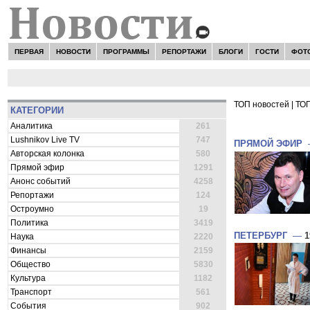
ПЕРВАЯ
НОВОСТИ
ПРОГРАММЫ
РЕПОРТАЖИ
БЛОГИ
ГОСТИ
ФОТ
ТОП новостей
|
ТОП
КАТЕГОРИИ
ВСЕ НОВОСТ
Аналитика
261
Lushnikov Live TV
747
ПРЯМОЙ ЭФИР
Авторская колонка
580
Прямой эфир
1291
Анонс событий
4258
Репортажи
124
Остроумно
19
Политика
3419
ПЕТЕРБУРГ
—
1
Наука
2220
Финансы
2159
Общество
5830
Культура
1182
Транспорт
561
События
902