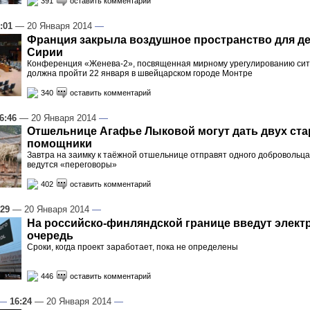
391
оставить комментарий
:01
— 20 Января 2014
—
Франция закрыла воздушное пространство для де
Сирии
Конференция «Женева-2», посвященная мирному урегулированию сит
должна пройти 22 января в швейцарском городе Монтре
340
оставить комментарий
6:46
— 20 Января 2014
—
Отшельнице Агафье Лыковой могут дать двух ста
помощники
Завтра на заимку к таёжной отшельнице отправят одного добровольца
ведутся «переговоры»
402
оставить комментарий
:29
— 20 Января 2014
—
На российско-финляндской границе введут элек
очередь
Сроки, когда проект заработает, пока не определены
446
оставить комментарий
—
16:24
— 20 Января 2014
—