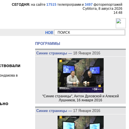
СЕГОДНЯ:
на сайте
17515
телепрограмм
и
3497
фоторепортажей
Суббота, 8 августа 2026
14:48
НОВОСТИ:
Сергей Цыпляев "Мир как никогда близко с
ПРОГРАММЫ
Синие страницы —
18 Января 2016
ствовали
ондакова в
"Синие страницы", Антон Духовской и Алексей
Лушников, 16 января 2016
льно
Синие страницы —
17 Января 2016