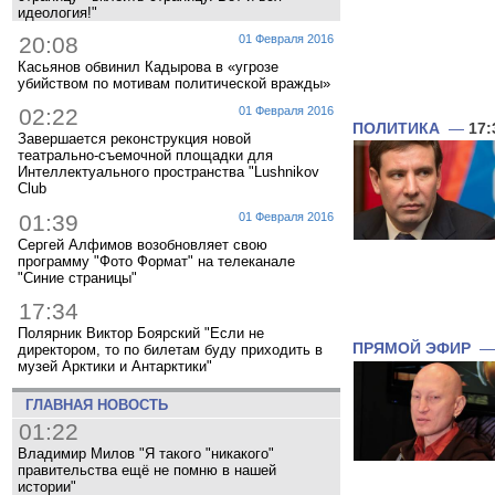
идеология!"
20:08
01 Февраля 2016
Касьянов обвинил Кадырова в «угрозе
убийством по мотивам политической вражды»
02:22
01 Февраля 2016
ПОЛИТИКА
—
17:
Завершается реконструкция новой
театрально-съемочной площадки для
Интеллектуального пространства "Lushnikov
Club
01:39
01 Февраля 2016
Сергей Алфимов возобновляет свою
программу "Фото Формат" на телеканале
"Синие страницы"
17:34
Полярник Виктор Боярский "Если не
ПРЯМОЙ ЭФИР
директором, то по билетам буду приходить в
музей Арктики и Антарктики"
ГЛАВНАЯ НОВОСТЬ
01:22
Владимир Милов "Я такого "никакого"
правительства ещё не помню в нашей
истории"