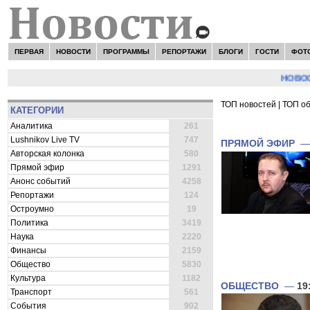
ПЕРВАЯ
НОВОСТИ
ПРОГРАММЫ
РЕПОРТАЖИ
БЛОГИ
ГОСТИ
ФОТ
НОВОСТИ:
С
ТОП новостей
|
ТОП о
КАТЕГОРИИ
ВСЕ НОВОСТИ 
Аналитика
261
Lushnikov Live TV
747
ПРЯМОЙ ЭФИР
Авторская колонка
580
Прямой эфир
1291
Анонс событий
4258
Репортажи
124
Остроумно
19
Политика
3419
Наука
2220
Финансы
2159
Общество
5830
Культура
1182
ОБЩЕСТВО
—
19
Транспорт
561
События
902