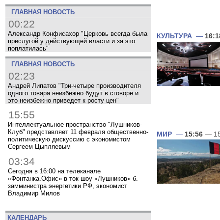
ГЛАВНАЯ НОВОСТЬ
00:22
Александр Конфисахор "Церковь всегда была
КУЛЬТУРА
—
16:1
прислугой у действующей власти и за это
поплатилась"
ГЛАВНАЯ НОВОСТЬ
02:23
Андрей Липатов "Три-четыре производителя
одного товара неизбежно будут в сговоре и
это неизбежно приведет к росту цен"
15:55
Интеллектуальное пространство "Лушников-
Клуб" представляет 11 февраля общественно-
МИР
—
15:56
— 15
политическую дискуссию с экономистом
Сергеем Цыпляевым
03:34
Сегодня в 16:00 на телеканале
«Фонтанка.Офис» в ток-шоу «Лушников» б.
замминистра энергетики РФ, экономист
Владимир Милов
КАЛЕНДАРЬ