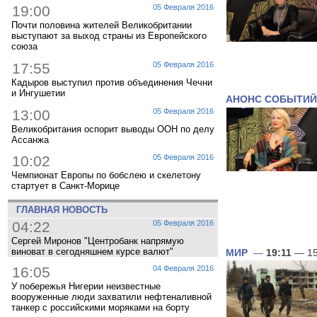
19:00
05 Февраля 2016
Почти половина жителей Великобритании
выступают за выход страны из Европейского
союза
17:55
05 Февраля 2016
Кадыров выступил против объединения Чечни
и Ингушетии
АНОНС СОБЫТИЙ
13:00
05 Февраля 2016
Великобритания оспорит выводы ООН по делу
Ассанжа
10:02
05 Февраля 2016
Чемпионат Европы по бобслею и скелетону
стартует в Санкт-Морице
ГЛАВНАЯ НОВОСТЬ
04:22
05 Февраля 2016
Сергей Миронов "Центробанк напрямую
виноват в сегодняшнем курсе валют"
МИР
—
19:11
— 15
16:05
04 Февраля 2016
У побережья Нигерии неизвестные
вооруженные люди захватили нефтеналивной
танкер с российскими моряками на борту