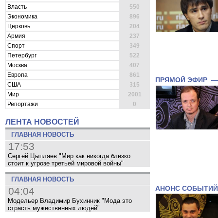
Власть
550
Экономика
896
Церковь
204
Армия
237
Спорт
349
Петербург
522
Москва
407
Европа
861
ПРЯМОЙ ЭФИР
США
315
Мир
2001
Репортажи
0
ЛЕНТА НОВОСТЕЙ
ГЛАВНАЯ НОВОСТЬ
17:53
Сергей Цыпляев "Мир как никогда близко
стоит к угрозе третьей мировой войны"
ГЛАВНАЯ НОВОСТЬ
АНОНС СОБЫТИЙ
04:04
Модельер Владимир Бухинник "Мода это
страсть мужественных людей"