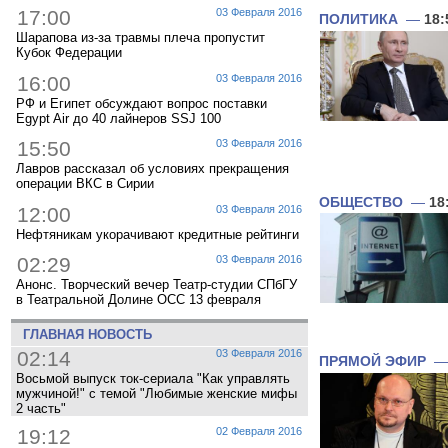
17:00
03 Февраля 2016
ПОЛИТИКА
—
18:
Шарапова из-за травмы плеча пропустит
Кубок Федерации
16:00
03 Февраля 2016
РФ и Египет обсуждают вопрос поставки
Egypt Air до 40 лайнеров SSJ 100
15:50
03 Февраля 2016
Лавров рассказал об условиях прекращения
операции ВКС в Сирии
ОБЩЕСТВО
—
18
12:00
03 Февраля 2016
Нефтяникам укорачивают кредитные рейтинги
02:29
03 Февраля 2016
Анонс. Творческий вечер Театр-студии СПбГУ
в Театральной Долине ОСС 13 февраля
ГЛАВНАЯ НОВОСТЬ
02:14
03 Февраля 2016
ПРЯМОЙ ЭФИР
Восьмой выпуск ток-сериала "Как управлять
мужчиной!" с темой "Любимые женские мифы
2 часть"
19:12
02 Февраля 2016