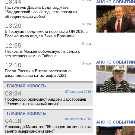
13:44
АНОНС СОБЫТИЙ
Настоятель Дацана Буда Бадмаев
"Буддистский новый год - это праздник
объединяющий добро"
13:20
Вчера
В Госдуме предложили перенести ОИ-2016 в
Россию из-за вируса Зика в Бразилии
12:55
Вчера
Песков: в Москве соболезнуют в связи с
землетрясением на Тайване
АНОНС СОБЫТИЙ
12:10
Вчера
Посол России в Египте рассказал о
расследовании катастрофы A321
ГЛАВНАЯ НОВОСТЬ
03:34
07 Февраля 2016
Профессор, экономист Андрей Заостровцев
"Россия это токсичный актив"
ГЛАВНАЯ НОВОСТЬ
04:18
06 Февраля 2016
АНОНС СОБЫТИЙ
Александр Мамонтов "85 процентов кинорынка
занято американским кино"