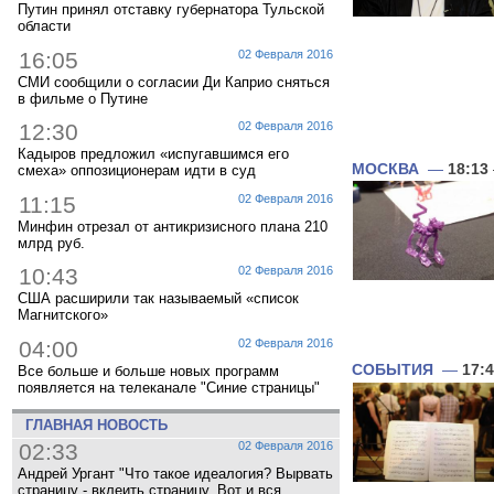
Путин принял отставку губернатора Тульской
области
16:05
02 Февраля 2016
СМИ сообщили о согласии Ди Каприо сняться
в фильме о Путине
12:30
02 Февраля 2016
Кадыров предложил «испугавшимся его
МОСКВА
—
18:13
смеха» оппозиционерам идти в суд
11:15
02 Февраля 2016
Минфин отрезал от антикризисного плана 210
млрд руб.
10:43
02 Февраля 2016
США расширили так называемый «список
Магнитского»
04:00
02 Февраля 2016
СОБЫТИЯ
—
17:
Все больше и больше новых программ
появляется на телеканале "Синие страницы"
ГЛАВНАЯ НОВОСТЬ
02:33
02 Февраля 2016
Андрей Ургант "Что такое идеалогия? Вырвать
страницу - вклеить страницу. Вот и вся