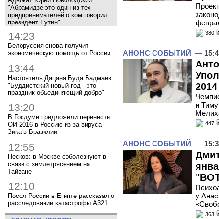
Адвокат Юрий Новолодский
Проект
"Абрамидзе это один из тех
законо
предпринимателей о ком говорил
президент Путин"
февра
380
14:23
Белоруссия снова получит
АНОНС СОБЫТИЙ
—
15:4
экономическую помощь от России
Анто
13:44
Упол
Настоятель Дацана Буда Бадмаев
2014
"Буддистский новый год - это
праздник объединяющий добро"
Чемпио
и Тиму
13:20
Мелиха
В Госдуме предложили перенести
447
ОИ-2016 в Россию из-за вируса
Зика в Бразилии
АНОНС СОБЫТИЙ
—
15:3
12:55
Дмит
Песков: в Москве соболезнуют в
связи с землетрясением на
янва
Тайване
"ВОТ
12:10
Психоа
у Анас
Посол России в Египте рассказал о
расследовании катастрофы A321
«Своб
363