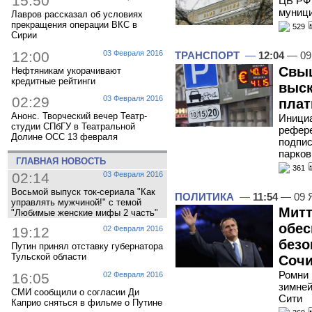
15:50
ЦБ РФ 
муници
Лавров рассказал об условиях
прекращения операции ВКС в
529
Сирии
12:00
03 Февраля 2016
ТРАНСПОРТ
—
12:04
— 09
Свыш
Нефтяникам укорачивают
кредитные рейтинги
выск
02:29
03 Февраля 2016
плат
Анонс. Творческий вечер Театр-
Инициа
студии СПбГУ в Театральной
рефере
Долине ОСС 13 февраля
подпис
парков
ГЛАВНАЯ НОВОСТЬ
361
02:14
03 Февраля 2016
Восьмой выпуск ток-сериала "Как
ПОЛИТИКА
—
11:54
— 09 
управлять мужчиной!" с темой
Митт
"Любимые женские мифы 2 часть"
обес
19:12
02 Февраля 2016
безо
Путин принял отставку губернатора
Тульской области
Соч
Ромни 
16:05
02 Февраля 2016
зимней
СМИ сообщили о согласии Ди
Сити
Каприо сняться в фильме о Путине