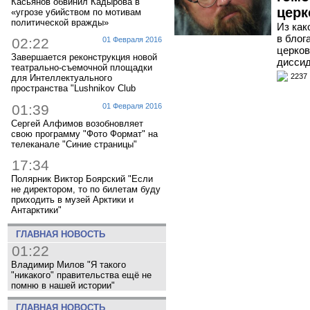
Касьянов обвинил Кадырова в
церк
«угрозе убийством по мотивам
политической вражды»
Из как
в блог
02:22
01 Февраля 2016
церков
Завершается реконструкция новой
диссид
театрально-съемочной площадки
2237
для Интеллектуального
пространства "Lushnikov Club
01:39
01 Февраля 2016
Сергей Алфимов возобновляет
свою программу "Фото Формат" на
телеканале "Синие страницы"
17:34
Полярник Виктор Боярский "Если
не директором, то по билетам буду
приходить в музей Арктики и
Антарктики"
ГЛАВНАЯ НОВОСТЬ
01:22
Владимир Милов "Я такого
"никакого" правительства ещё не
помню в нашей истории"
ГЛАВНАЯ НОВОСТЬ