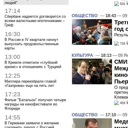
людей"
531
17:14
ОБЩЕСТВО
—
18:43
— 09 
Сбербанк надеется договорится со
всеми валютными ипотечниками –
Трет
Греф
год 
16:30
Резул
В России в IV квартале начнут
выпускать продовольственные
716
карты
КУЛЬТУРА
—
18:13
— 09 Я
13:00
СМИ:
В Кремле отметили «глубокий
кризис» в отношениях с Турцией
Межд
кино
12:25
Пьер
Миллера переизбрали главой
«Газпрома» еще на пять лет
О пред
претен
17:23
Клема
Фильм "Батальон" получил четыре
433
награды на кинофестивале во
Флориде
ОБЩЕСТВО
—
17:10
— 09 
14:55
Медв
В Германии заявили о желании
мно
сохранить диалог с Россией