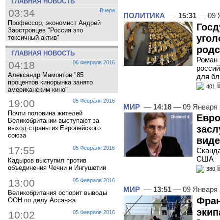
ГЛАВНАЯ НОВОСТЬ
03:34
Вчера
ПОЛИТИКА
—
15:31
— 09 
Профессор, экономист Андрей
Госд
Заостровцев "Россия это
угол
токсичный актив"
родс
ГЛАВНАЯ НОВОСТЬ
Роман 
04:18
06 Февраля 2016
россий
Александр Мамонтов "85
для бл
процентов кинорынка занято
401
американским кино"
19:00
05 Февраля 2016
МИР
—
14:18
— 09 Января
Почти половина жителей
Евро
Великобритании выступают за
засл
выход страны из Европейского
союза
вид
17:55
05 Февраля 2016
Сканда
США
Кадыров выступил против
объединения Чечни и Ингушетии
380
13:00
05 Февраля 2016
МИР
—
13:51
— 09 Января
Великобритания оспорит выводы
Фран
ООН по делу Ассанжа
экип
10:02
05 Февраля 2016