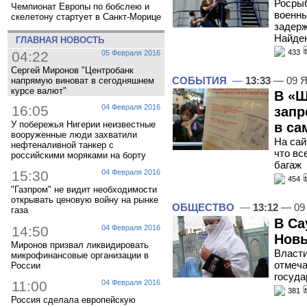
Росрыб
Чемпионат Европы по бобслею и
военны
скелетону стартует в Санкт-Морице
задерж
Найде
ГЛАВНАЯ НОВОСТЬ
433
04:22
05 Февраля 2016
Сергей Миронов "Центробанк
СОБЫТИЯ
—
13:33
— 09 Я
напрямую виноват в сегодняшнем
курсе валют"
В «Ш
16:05
04 Февраля 2016
запр
У побережья Нигерии неизвестные
в са
вооруженные люди захватили
На сай
нефтеналивной танкер с
что вс
российскими моряками на борту
багаж
15:30
04 Февраля 2016
454
"Газпром" не видит необходимости
открывать ценовую войну на рынке
ОБЩЕСТВО
—
13:12
— 09 
газа
В Са
14:50
04 Февраля 2016
Новы
Миронов призвал ликвидировать
Власти
микрофинансовые организации в
отмеча
России
госуда
11:00
04 Февраля 2016
381
Россия сделала европейскую