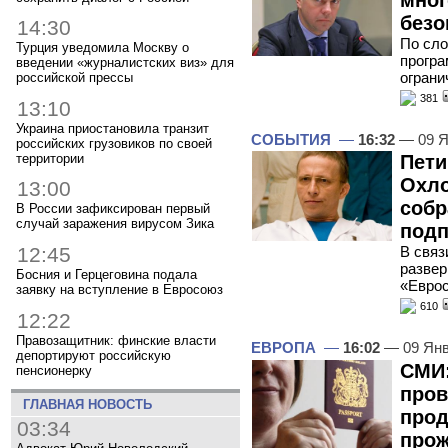
безо
14:30
По сло
Турция уведомила Москву о
програ
введении «журналистских виз» для
ограни
российской прессы
381
13:10
Украина приостановила транзит
СОБЫТИЯ
—
16:32
— 09 Я
российских грузовиков по своей
территории
Пети
Охло
13:00
собр
В России зафиксирован первый
случай заражения вирусом Зика
подп
12:45
В связ
развер
Босния и Герцеговина подала
«Евро
заявку на вступление в Евросоюз
610
12:22
Правозащитник: финские власти
ЕВРОПА
—
16:02
— 09 Янв
депортируют российскую
СМИ:
пенсионерку
пров
ГЛАВНАЯ НОВОСТЬ
прод
03:34
про