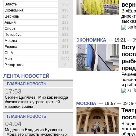
верн
Власть
550
Экономика
896
В «Евр
директ
Церковь
204
высказ
Армия
237
569
Спорт
349
Петербург
522
ЭКОНОМИКА
—
19:21
— 09
Москва
407
Всту
Европа
861
пост
США
315
Мир
2001
рыбн
Репортажи
0
пред
Решени
ЛЕНТА НОВОСТЕЙ
основа
ГЛАВНАЯ НОВОСТЬ
и рыбн
17:53
841
Сергей Цыпляев "Мир как никогда
близко стоит к угрозе третьей
МОСКВА
—
18:57
— 09 Янв
мировой войны"
Теат
посл
ГЛАВНАЯ НОВОСТЬ
04:04
В здан
монтаж
Модельер Владимир Бухинник
оборуд
"Мода это страсть мужественных