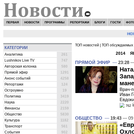
ПЕРВАЯ
НОВОСТИ
ПРОГРАММЫ
РЕПОРТАЖИ
БЛОГИ
ГОСТИ
ФОТ
НОВОСТ
ТОП новостей
|
ТОП обсуждаемых 
КАТЕГОРИИ
ВСЕ НОВОСТИ -
2014
»
Я
Аналитика
261
Lushnikov Live TV
747
ПРЯМОЙ ЭФИР
—
23:28
—
Авторская колонка
580
Ната
Прямой эфир
1291
Запа
Анонс событий
4258
мане
Репортажи
124
Врач-п
Остроумно
19
Иван Г
Политика
3419
Евдоки
Наука
2220
762
Финансы
2159
Общество
5830
ОБЩЕСТВО
—
19:43
— 09 
Культура
1182
«Евр
Транспорт
561
Охло
События
902