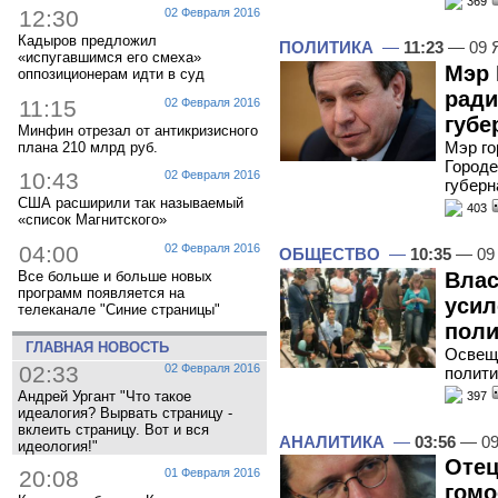
369
12:30
02 Февраля 2016
Кадыров предложил
ПОЛИТИКА
—
11:23
— 09 
«испугавшимся его смеха»
Мэр 
оппозиционерам идти в суд
ради
11:15
02 Февраля 2016
губе
Минфин отрезал от антикризисного
Мэр го
плана 210 млрд руб.
Городе
10:43
02 Февраля 2016
губерн
США расширили так называемый
403
«список Магнитского»
04:00
02 Февраля 2016
ОБЩЕСТВО
—
10:35
— 09 
Влас
Все больше и больше новых
программ появляется на
усил
телеканале "Синие страницы"
поли
ГЛАВНАЯ НОВОСТЬ
Освеще
02:33
02 Февраля 2016
полити
Андрей Ургант "Что такое
397
идеалогия? Вырвать страницу -
вклеить страницу. Вот и вся
АНАЛИТИКА
—
03:56
— 09
идеология!"
Отец
20:08
01 Февраля 2016
гомо