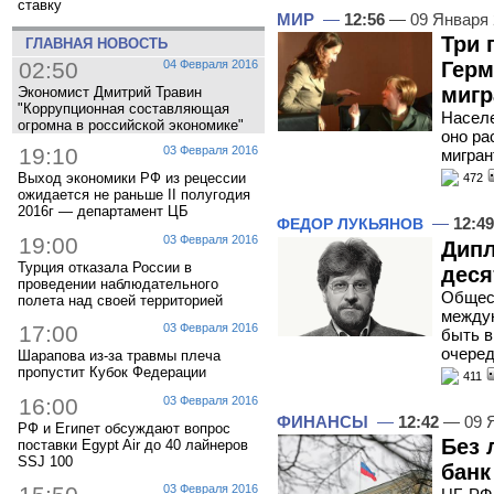
ставку
МИР
—
12:56
— 09 Января
Три 
ГЛАВНАЯ НОВОСТЬ
02:50
04 Февраля 2016
Герм
мигр
Экономист Дмитрий Травин
"Коррупционная составляющая
Населе
огромна в российской экономике"
оно ра
19:10
03 Февраля 2016
мигран
Выход экономики РФ из рецессии
472
ожидается не раньше II полугодия
2016г — департамент ЦБ
—
12:49
ФЕДОР ЛУКЬЯНОВ
19:00
03 Февраля 2016
Дипл
Турция отказала России в
деся
проведении наблюдательного
Общест
полета над своей территорией
междун
17:00
03 Февраля 2016
быть в
очеред
Шарапова из-за травмы плеча
пропустит Кубок Федерации
411
16:00
03 Февраля 2016
ФИНАНСЫ
—
12:42
— 09 
РФ и Египет обсуждают вопрос
Без 
поставки Egypt Air до 40 лайнеров
SSJ 100
банк
03 Февраля 2016