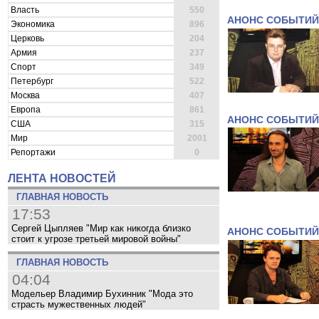
Власть
550
АНОНС СОБЫТИЙ
Экономика
896
Церковь
204
Армия
237
Спорт
349
Петербург
522
Москва
407
Европа
861
АНОНС СОБЫТИЙ
США
315
Мир
2001
Репортажи
0
ЛЕНТА НОВОСТЕЙ
ГЛАВНАЯ НОВОСТЬ
17:53
Сергей Цыпляев "Мир как никогда близко
АНОНС СОБЫТИЙ
стоит к угрозе третьей мировой войны"
ГЛАВНАЯ НОВОСТЬ
04:04
Модельер Владимир Бухинник "Мода это
страсть мужественных людей"