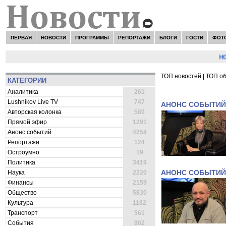
ПЕРВАЯ
НОВОСТИ
ПРОГРАММЫ
РЕПОРТАЖИ
БЛОГИ
ГОСТИ
ФОТ
НОВО
ТОП новостей
|
ТОП о
КАТЕГОРИИ
ВСЕ НОВОСТИ 
Аналитика
261
Lushnikov Live TV
747
АНОНС СОБЫТИЙ
Авторская колонка
580
Прямой эфир
1291
Анонс событий
4258
Репортажи
124
Остроумно
19
Политика
3419
АНОНС СОБЫТИЙ
Наука
2220
Финансы
2159
Общество
5830
Культура
1182
Транспорт
561
События
902