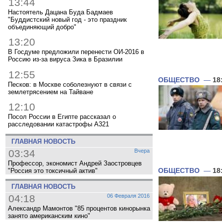
13:44
Настоятель Дацана Буда Бадмаев
"Буддистский новый год - это праздник
объединяющий добро"
13:20
В Госдуме предложили перенести ОИ-2016 в
Россию из-за вируса Зика в Бразилии
12:55
ОБЩЕСТВО
—
18
Песков: в Москве соболезнуют в связи с
землетрясением на Тайване
12:10
Посол России в Египте рассказал о
расследовании катастрофы A321
ГЛАВНАЯ НОВОСТЬ
03:34
Вчера
Профессор, экономист Андрей Заостровцев
ОБЩЕСТВО
—
18
"Россия это токсичный актив"
ГЛАВНАЯ НОВОСТЬ
04:18
06 Февраля 2016
Александр Мамонтов "85 процентов кинорынка
занято американским кино"