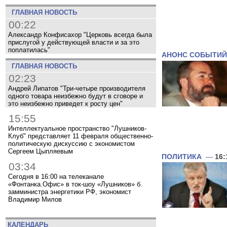
ГЛАВНАЯ НОВОСТЬ
00:22
Александр Конфисахор "Церковь всегда была
прислугой у действующей власти и за это
поплатилась"
АНОНС СОБЫТИЙ
ГЛАВНАЯ НОВОСТЬ
02:23
Андрей Липатов "Три-четыре производителя
одного товара неизбежно будут в сговоре и
это неизбежно приведет к росту цен"
15:55
Интеллектуальное пространство "Лушников-
Клуб" представляет 11 февраля общественно-
политическую дискуссию с экономистом
Сергеем Цыпляевым
ПОЛИТИКА
—
16:
03:34
Сегодня в 16:00 на телеканале
«Фонтанка.Офис» в ток-шоу «Лушников» б.
замминистра энергетики РФ, экономист
Владимир Милов
КАЛЕНДАРЬ