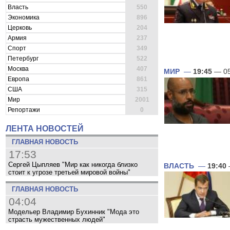
Власть
550
Экономика
896
Церковь
204
Армия
237
Спорт
349
Петербург
522
Москва
407
МИР
—
19:45
— 05
Европа
861
США
315
Мир
2001
Репортажи
0
ЛЕНТА НОВОСТЕЙ
ГЛАВНАЯ НОВОСТЬ
17:53
Сергей Цыпляев "Мир как никогда близко
ВЛАСТЬ
—
19:40
стоит к угрозе третьей мировой войны"
ГЛАВНАЯ НОВОСТЬ
04:04
Модельер Владимир Бухинник "Мода это
страсть мужественных людей"