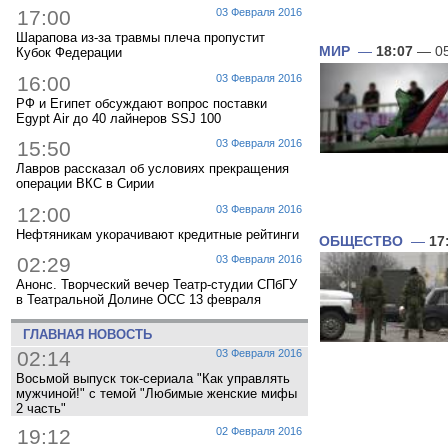
17:00
03 Февраля 2016
Шарапова из-за травмы плеча пропустит
МИР
—
18:07
— 05
Кубок Федерации
16:00
03 Февраля 2016
РФ и Египет обсуждают вопрос поставки
Egypt Air до 40 лайнеров SSJ 100
15:50
03 Февраля 2016
Лавров рассказал об условиях прекращения
операции ВКС в Сирии
12:00
03 Февраля 2016
Нефтяникам укорачивают кредитные рейтинги
ОБЩЕСТВО
—
17
02:29
03 Февраля 2016
Анонс. Творческий вечер Театр-студии СПбГУ
в Театральной Долине ОСС 13 февраля
ГЛАВНАЯ НОВОСТЬ
02:14
03 Февраля 2016
Восьмой выпуск ток-сериала "Как управлять
мужчиной!" с темой "Любимые женские мифы
2 часть"
19:12
02 Февраля 2016