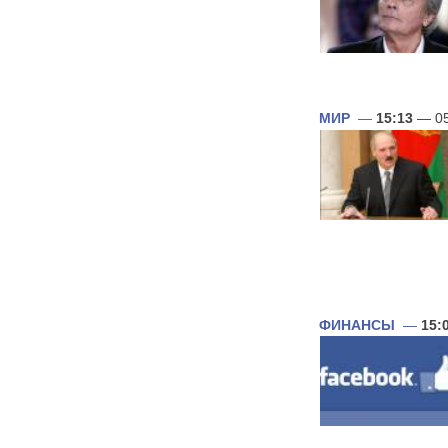
МИР
—
15:13
— 05
ФИНАНСЫ
—
15: