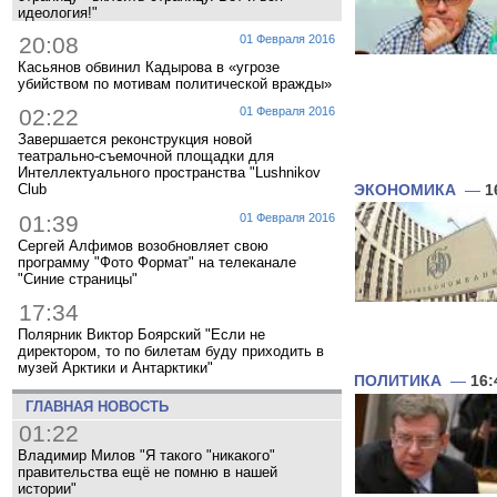
идеология!"
20:08
01 Февраля 2016
Касьянов обвинил Кадырова в «угрозе
убийством по мотивам политической вражды»
02:22
01 Февраля 2016
Завершается реконструкция новой
театрально-съемочной площадки для
Интеллектуального пространства "Lushnikov
ЭКОНОМИКА
—
1
Club
01:39
01 Февраля 2016
Сергей Алфимов возобновляет свою
программу "Фото Формат" на телеканале
"Синие страницы"
17:34
Полярник Виктор Боярский "Если не
директором, то по билетам буду приходить в
музей Арктики и Антарктики"
ПОЛИТИКА
—
16:
ГЛАВНАЯ НОВОСТЬ
01:22
Владимир Милов "Я такого "никакого"
правительства ещё не помню в нашей
истории"