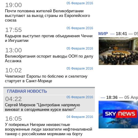
19:00
05 Февраля 2016
Почти половина жителей Великобритании
выступают за выход страны из Европейского
союза
17:55
05 Февраля 2016
МИР
—
18:41
— 05
Кадыров выступил против объединения Чечни
и Ингушетии
13:00
05 Февраля 2016
Великобритания оспорит выводы ООН по делу
Ассанжа
10:02
05 Февраля 2016
Чемпионат Европы по бобслею и скелетону
стартует в Санкт-Морице
ГЛАВНАЯ НОВОСТЬ
—
18:36
— 05 Апр
04:22
05 Февраля 2016
Сергей Миронов "Центробанк напрямую
виноват в сегодняшнем курсе валют"
16:05
04 Февраля 2016
У побережья Нигерии неизвестные
вооруженные люди захватили нефтеналивной
танкер с российскими моряками на борту