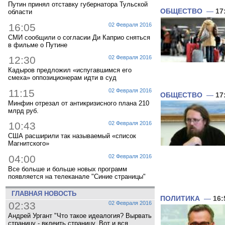
Путин принял отставку губернатора Тульской
ОБЩЕСТВО
—
17
области
16:05
02 Февраля 2016
СМИ сообщили о согласии Ди Каприо сняться
в фильме о Путине
12:30
02 Февраля 2016
Кадыров предложил «испугавшимся его
смеха» оппозиционерам идти в суд
11:15
02 Февраля 2016
ОБЩЕСТВО
—
17
Минфин отрезал от антикризисного плана 210
млрд руб.
10:43
02 Февраля 2016
США расширили так называемый «список
Магнитского»
04:00
02 Февраля 2016
Все больше и больше новых программ
появляется на телеканале "Синие страницы"
ГЛАВНАЯ НОВОСТЬ
ПОЛИТИКА
—
16:
02:33
02 Февраля 2016
Андрей Ургант "Что такое идеалогия? Вырвать
страницу - вклеить страницу. Вот и вся