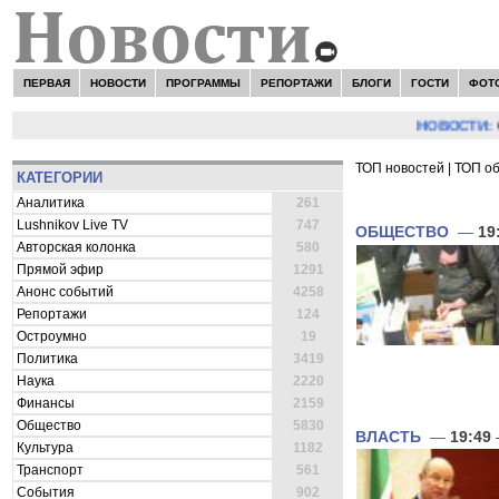
ПЕРВАЯ
НОВОСТИ
ПРОГРАММЫ
РЕПОРТАЖИ
БЛОГИ
ГОСТИ
ФОТ
НОВОСТИ:
Сергей
ТОП новостей
|
ТОП о
КАТЕГОРИИ
ВСЕ НОВОСТИ 
Аналитика
261
Lushnikov Live TV
747
ОБЩЕСТВО
—
19
Авторская колонка
580
Прямой эфир
1291
Анонс событий
4258
Репортажи
124
Остроумно
19
Политика
3419
Наука
2220
Финансы
2159
Общество
5830
ВЛАСТЬ
—
19:49
Культура
1182
Транспорт
561
События
902