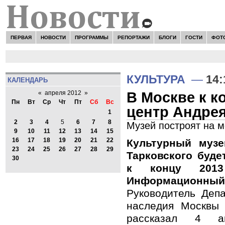
ПЕРВАЯ
НОВОСТИ
ПРОГРАММЫ
РЕПОРТАЖИ
БЛОГИ
ГОСТИ
ФОТ
КУЛЬТУРА
—
14:
КАЛЕНДАРЬ
В Москве к к
«
апреля 2012
»
Пн
Вт
Ср
Чт
Пт
Сб
Вс
центр Андрея
1
2
3
4
5
6
7
8
Музей построят на м
9
10
11
12
13
14
15
16
17
18
19
20
21
22
Культурный муз
23
24
25
26
27
28
29
Тарковского буде
30
к концу 2013
Информационный 
Руководитель Депа
наследия Москвы 
рассказал 4 а