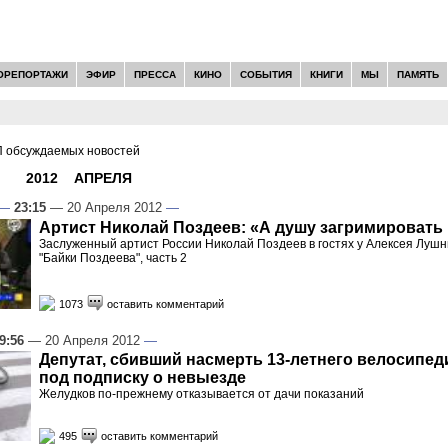
ОРЕПОРТАЖИ
ЭФИР
ПРЕССА
КИНО
СОБЫТИЯ
КНИГИ
МЫ
ПАМЯТЬ
 обсуждаемых новостей
И -
2012
»
АПРЕЛЯ
»
20
—
23:15
— 20 Апреля 2012
—
Артист Николай Поздеев: «А душу загримировать
Заслуженный артист России Николай Поздеев в гостях у Алексея Лушн
"Байки Поздеева", часть 2
1073
оставить комментарий
9:56
— 20 Апреля 2012
—
Депутат, сбивший насмерть 13-летнего велосипед
под подписку о невыезде
Желудков по-прежнему отказывается от дачи показаний
495
оставить комментарий