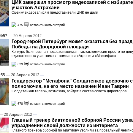
ЦИК завершил просмотр видеозаписей с избират
участков Астрахани
Оценку видеозаписям представители ЦИК не дали
475
оставить комментарий
4:57
— 20 Апреля 2012
—
Город-герой Петербург может оказаться без праз
Победы на Дворцовой площади
Конкурс был признан несостоявшимся, так как комиссия просто не допу
единственных участников – компании «Акрон» и «Максифан»
629
оставить комментарий
:55
— 20 Апреля 2012
—
Гендиректор "Мегафона" Солдатенков досрочно 
полномочия, на его место назначен Иван Таврин
Солдатенков теперь, возможно, войдет в состав совета директоров
670
оставить комментарий
 20 Апреля 2012
—
Главный тренер биатлонной сборной России узна
упразднении своей должности из интернета
Главного тренера сборной по биатлону уволили за провальный чемпио