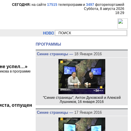
СЕГОДНЯ:
на сайте
17515
телепрограмм
и
3497
фоторепортажей
Суббота, 8 августа 2026
18:29
НОВОСТИ:
Сергей Цыпляев "Мир как никогда близко ст
ПРОГРАММЫ
Синие страницы —
18 Января 2016
 не успел…»
икова в программе
"Синие страницы", Антон Духовской и Алексей
Лушников, 16 января 2016
иста, отпущен
Синие страницы —
17 Января 2016