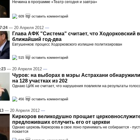
Нечкина в программе «Театр сегодня и завтра»
609
оставить комментарий
7:24
— 20 Апреля 2012
—
Глава АФК "Система" считает, что Ходорковский 
ближайший год-два
Евтушенков: процесс Ходорковского излишне политизирован
515
оставить комментарий
:23
— 20 Апреля 2012
—
Чуров: на выборах в мэры Астрахани обнаружил
на 128 участках из 202
Однако ЦИК не считает, что нарушения повлияли на результаты голос
456
оставить комментарий
13
— 20 Апреля 2012
—
Киркоров великодушно прощает церковнослужите
предложивших отлучить его от церкви
Однако церковь Киркорова в свое лоно принимать не собирается - пус
покается