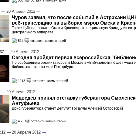
560
оставить комментарий
— 20 Апреля 2012
—
Чуров заявил, что после событий в Астрахани ЦИ
веб-трансляцию на выборах мэров Омска и Красн
Также ЦИК направит в Омск и Красноярск специальную бригаду из сот
центрального аппарата
511
оставить комментарий
:37
— 20 Апреля 2012
—
Сегодня пройдет первая всероссийская "библион
По сообщениям организаторов, в Москве в «Библионочи» будет участв
библиотек, столько же в Петербурге
1218
оставить комментарий
— 20 Апреля 2012
—
Медведев принял отставку губерантора Смоленск
Антуфьева
Врио губернатора станет депутат Госдумы Алексей Островский
458
оставить комментарий
:12
— 20 Апреля 2012
—