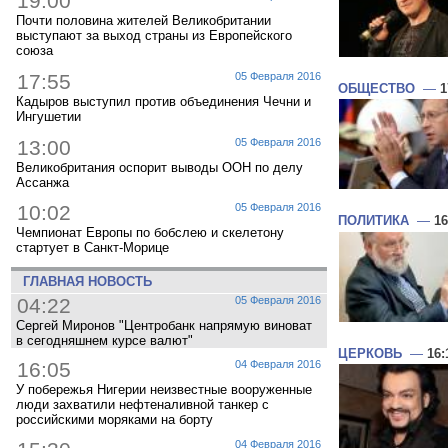
19:00
Почти половина жителей Великобритании
выступают за выход страны из Европейского
союза
17:55
05 Февраля 2016
ОБЩЕСТВО
—
1
Кадыров выступил против объединения Чечни и
Ингушетии
13:00
05 Февраля 2016
Великобритания оспорит выводы ООН по делу
Ассанжа
10:02
05 Февраля 2016
ПОЛИТИКА
—
16
Чемпионат Европы по бобслею и скелетону
стартует в Санкт-Морице
ГЛАВНАЯ НОВОСТЬ
04:22
05 Февраля 2016
Сергей Миронов "Центробанк напрямую виноват
в сегодняшнем курсе валют"
ЦЕРКОВЬ
—
16:
16:05
04 Февраля 2016
У побережья Нигерии неизвестные вооруженные
люди захватили нефтеналивной танкер с
российскими моряками на борту
04 Февраля 2016