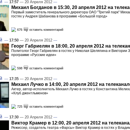
Й
—
17:57
— 20 Апреля 2012
—
Михаил Богданов в 15:30, 20 апреля 2012 на телек
Первый заместитель генерального директора ОАО "Третий парк" Михаи
гостях у Андрея Шабанова в программе «Большой город»
676
оставить комментарий
Й
—
17:50
— 20 Апреля 2012
—
Георг Габриелян в 18:00, 20 апреля 2012 на телека
Политолог Георг Габриелян в гостях у Николая Шеляпина и Виктории 
программе «Русские идеи»
598
оставить комментарий
Й
—
17:35
— 20 Апреля 2012
—
Михаил Лучко в 14:00, 20 апреля 2012 на телеканал
Актер, автор-исполнитель Михаил Лучко в гостях у Константина Мелих
«Клуб джентльменов»
725
оставить комментарий
Й
—
17:30
— 20 Апреля 2012
—
Виктор Крамер в 12:00, 20 апреля 2012 на телекан
Режиссер, создатель театра «Фарсы» Виктор Крамер в гостях у Влади