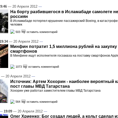
19:46
— 20 Апреля 2012
—
На борту разбившегося в Исламабаде самолете н
россиян
В Исламабаде потерпел крушение пассажирский Boeing, в катастрофе
человек
503
оставить комментарий
19:34
— 20 Апреля 2012
—
Минфин потратит 1,5 миллиона рублей на закупку
смартфонов
В Минфине ищут исполнителя госзаказа на поставку смартфонов Appl
1073
оставить комментарий
— 20 Апреля 2012
—
Источник: Артем Хохорин - наиболее вероятный к
пост главы МВД Татарстана
Хохорин уже работал заместителем главы МВД Татарстана
564
оставить комментарий
—
19:09
— 20 Апреля 2012
—
Олег Хриенко: Бог создал людей, а кольт сделал 