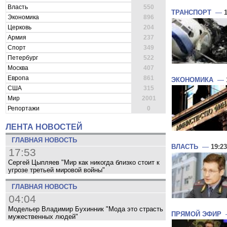
Власть
550
ТРАНСПОРТ
—
Экономика
896
Церковь
204
Армия
237
Спорт
349
Петербург
522
Москва
407
Европа
861
ЭКОНОМИКА
—
США
315
Мир
2001
Репортажи
0
ЛЕНТА НОВОСТЕЙ
ГЛАВНАЯ НОВОСТЬ
ВЛАСТЬ
—
19:23
17:53
Сергей Цыпляев "Мир как никогда близко стоит к
угрозе третьей мировой войны"
ГЛАВНАЯ НОВОСТЬ
04:04
Модельер Владимир Бухинник "Мода это страсть
ПРЯМОЙ ЭФИР
мужественных людей"