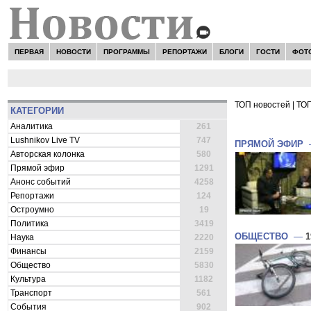
ПЕРВАЯ
НОВОСТИ
ПРОГРАММЫ
РЕПОРТАЖИ
БЛОГИ
ГОСТИ
ФОТ
ТОП новостей
|
ТОП
КАТЕГОРИИ
ВСЕ НОВОСТ
Аналитика
261
Lushnikov Live TV
747
ПРЯМОЙ ЭФИР
Авторская колонка
580
Прямой эфир
1291
Анонс событий
4258
Репортажи
124
Остроумно
19
Политика
3419
ОБЩЕСТВО
—
1
Наука
2220
Финансы
2159
Общество
5830
Культура
1182
Транспорт
561
События
902