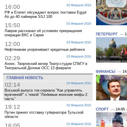
16:00
03 Февраля 2016
РФ и Египет обсуждают вопрос поставки Egypt
Air до 40 лайнеров SSJ 100
15:50
03 Февраля 2016
Лавров рассказал об условиях прекращения
ПЕТЕРБУРГ
—
1
операции ВКС в Сирии
12:00
03 Февраля 2016
Нефтяникам укорачивают кредитные рейтинги
02:29
03 Февраля 2016
Анонс. Творческий вечер Театр-студии СПбГУ в
Театральной Долине ОСС 13 февраля
ФИНАНСЫ
—
14
ГЛАВНАЯ НОВОСТЬ
02:14
03 Февраля 2016
Восьмой выпуск ток-сериала "Как управлять
мужчиной!" с темой "Любимые женские мифы 2
часть"
19:12
02 Февраля 2016
СПОРТ
—
14:45
—
Путин принял отставку губернатора Тульской
области
16:05
02 Февраля 2016