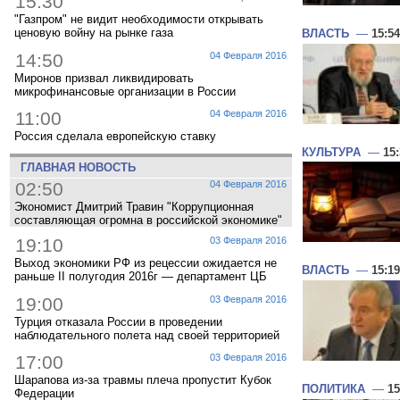
15:30
"Газпром" не видит необходимости открывать
ценовую войну на рынке газа
ВЛАСТЬ
—
15:54
14:50
04 Февраля 2016
Миронов призвал ликвидировать
микрофинансовые организации в России
11:00
04 Февраля 2016
Россия сделала европейскую ставку
КУЛЬТУРА
—
15
ГЛАВНАЯ НОВОСТЬ
02:50
04 Февраля 2016
Экономист Дмитрий Травин "Коррупционная
составляющая огромна в российской экономике"
19:10
03 Февраля 2016
Выход экономики РФ из рецессии ожидается не
ВЛАСТЬ
—
15:19
раньше II полугодия 2016г — департамент ЦБ
19:00
03 Февраля 2016
Турция отказала России в проведении
наблюдательного полета над своей территорией
17:00
03 Февраля 2016
Шарапова из-за травмы плеча пропустит Кубок
ПОЛИТИКА
—
15
Федерации