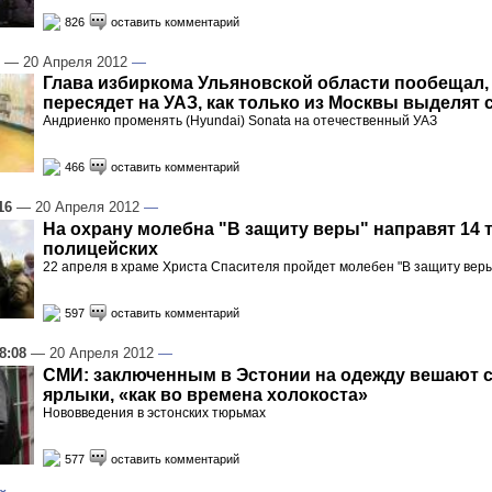
826
оставить комментарий
— 20 Апреля 2012
—
Глава избиркома Ульяновской области пообещал,
пересядет на УАЗ, как только из Москвы выделят 
Андриенко променять (Hyundai) Sonata на отечественный УАЗ
466
оставить комментарий
16
— 20 Апреля 2012
—
На охрану молебна "В защиту веры" направят 14 
полицейских
22 апреля в храме Христа Спасителя пройдет молебен "В защиту вер
597
оставить комментарий
8:08
— 20 Апреля 2012
—
СМИ: заключенным в Эстонии на одежду вешают 
ярлыки, «как во времена холокоста»
Нововведения в эстонских тюрьмах
577
оставить комментарий