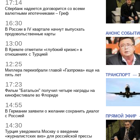
17:14
Сбербанк надеется договорится со всеми
валютными ипотечниками – Греф
16:30
В России в IV квартале начнут выпускать
АНОНС СОБЫТИ
продовольственные карты
13:00
В Кремле отметили «глубокий кризис» в
отношениях с Турцией
12:25
Миллера переизбрали главой «Газпрома» еще на
пять лет
ТРАНСПОРТ
—
17:23
Фильм "Батальон" получил четыре награды на
кинофестивале во Флориде
14:55
В Германии заявили о желании сохранить диалог
с Россией
ПРЯМОЙ ЭФИР
14:30
Турция уведомила Москву о введении
«журналистских виз» для российской прессы