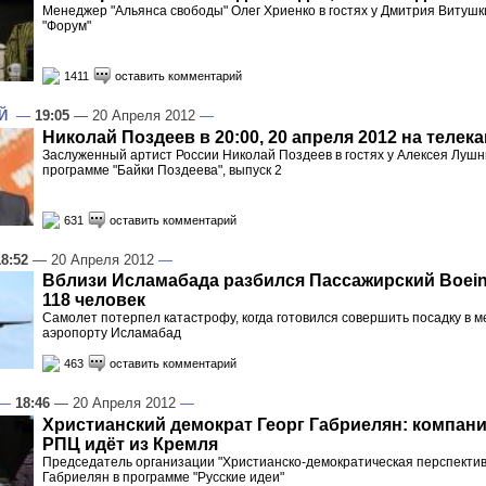
Менеджер "Альянса свободы" Олег Хриенко в гостях у Дмитрия Витушк
"Форум"
1411
оставить комментарий
Й
—
19:05
— 20 Апреля 2012
—
Николай Поздеев в 20:00, 20 апреля 2012 на телек
Заслуженный артист России Николай Поздеев в гостях у Алексея Лушн
программе "Байки Поздеева", выпуск 2
631
оставить комментарий
18:52
— 20 Апреля 2012
—
Вблизи Исламабада разбился Пассажирский Boein
118 человек
Самолет потерпел катастрофу, когда готовился совершить посадку в
аэропорту Исламабад
463
оставить комментарий
—
18:46
— 20 Апреля 2012
—
Христианский демократ Георг Габриелян: компан
РПЦ идёт из Кремля
Председатель организации "Христианско-демократическая перспектив
Габриелян в программе "Русские идеи"