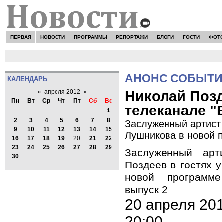
ПЕРВАЯ
НОВОСТИ
ПРОГРАММЫ
РЕПОРТАЖИ
БЛОГИ
ГОСТИ
ФОТ
АНОНС СОБЫТ
КАЛЕНДАРЬ
Николай Позде
«
апреля 2012
»
Пн
Вт
Ср
Чт
Пт
Сб
Вс
телеканале "
1
2
3
4
5
6
7
8
Заслуженный артист 
9
10
11
12
13
14
15
Лушникова в новой п
16
17
18
19
20
21
22
23
24
25
26
27
28
29
Заслуженный арт
30
Поздеев в гостях 
новой программе
выпуск 2
20 апреля 20
20:00