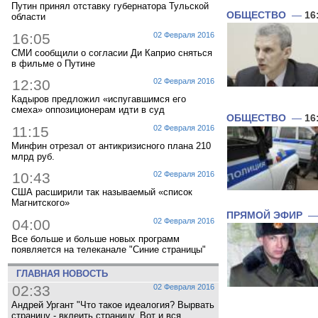
Путин принял отставку губернатора Тульской
ОБЩЕСТВО
—
16
области
16:05
02 Февраля 2016
СМИ сообщили о согласии Ди Каприо сняться
в фильме о Путине
12:30
02 Февраля 2016
Кадыров предложил «испугавшимся его
смеха» оппозиционерам идти в суд
ОБЩЕСТВО
—
16
11:15
02 Февраля 2016
Минфин отрезал от антикризисного плана 210
млрд руб.
10:43
02 Февраля 2016
США расширили так называемый «список
Магнитского»
ПРЯМОЙ ЭФИР
04:00
02 Февраля 2016
Все больше и больше новых программ
появляется на телеканале "Синие страницы"
ГЛАВНАЯ НОВОСТЬ
02:33
02 Февраля 2016
Андрей Ургант "Что такое идеалогия? Вырвать
страницу - вклеить страницу. Вот и вся