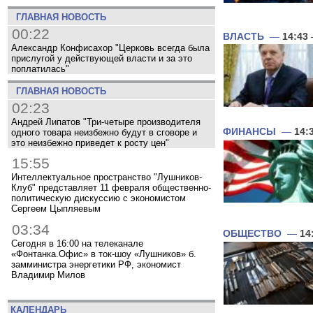
ГЛАВНАЯ НОВОСТЬ
00:22
ВЛАСТЬ
—
14:43
Александр Конфисахор "Церковь всегда была
прислугой у действующей власти и за это
поплатилась"
ГЛАВНАЯ НОВОСТЬ
02:23
Андрей Липатов "Три-четыре производителя
ФИНАНСЫ
—
14:
одного товара неизбежно будут в сговоре и
это неизбежно приведет к росту цен"
15:55
Интеллектуальное пространство "Лушников-
Клуб" представляет 11 февраля общественно-
политическую дискуссию с экономистом
Сергеем Цыпляевым
03:34
ОБЩЕСТВО
—
14
Сегодня в 16:00 на телеканале
«Фонтанка.Офис» в ток-шоу «Лушников» б.
замминистра энергетики РФ, экономист
Владимир Милов
КАЛЕНДАРЬ