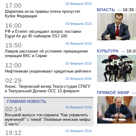
17:00
03 Февраля 2016
ВЛАСТЬ
—
16:35
Шарапова из-за травмы плеча пропустит
Кубок Федерации
16:00
03 Февраля 2016
РФ и Египет обсуждают вопрос поставки
Egypt Air до 40 лайнеров SSJ 100
15:50
03 Февраля 2016
КУЛЬТУРА
—
16:2
Лавров рассказал об условиях прекращения
операции ВКС в Сирии
12:00
03 Февраля 2016
Нефтяникам укорачивают кредитные рейтинги
02:29
03 Февраля 2016
Анонс. Творческий вечер Театр-студии СПбГУ
в Театральной Долине ОСС 13 февраля
ПРЯМОЙ ЭФИР
ГЛАВНАЯ НОВОСТЬ
02:14
03 Февраля 2016
Восьмой выпуск ток-сериала "Как управлять
мужчиной!" с темой "Любимые женские мифы
2 часть"
19:12
02 Февраля 2016