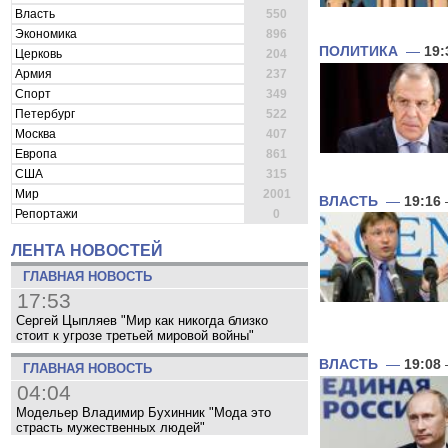
Власть
550
Экономика
896
ПОЛИТИКА
—
19:
Церковь
204
Армия
237
Спорт
349
Петербург
522
Москва
407
Европа
861
США
315
Мир
2001
ВЛАСТЬ
—
19:16
Репортажи
0
ЛЕНТА НОВОСТЕЙ
ГЛАВНАЯ НОВОСТЬ
17:53
Сергей Цыпляев "Мир как никогда близко
стоит к угрозе третьей мировой войны"
ВЛАСТЬ
—
19:08
ГЛАВНАЯ НОВОСТЬ
04:04
Модельер Владимир Бухинник "Мода это
страсть мужественных людей"