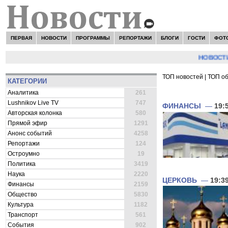
ПЕРВАЯ
НОВОСТИ
ПРОГРАММЫ
РЕПОРТАЖИ
БЛОГИ
ГОСТИ
ФОТ
НОВОСТИ:
Серг
ТОП новостей
|
ТОП о
КАТЕГОРИИ
ВСЕ НОВОСТИ 
Аналитика
261
Lushnikov Live TV
747
ФИНАНСЫ
—
19:
Авторская колонка
580
Прямой эфир
1291
Анонс событий
4258
Репортажи
124
Остроумно
19
Политика
3419
Наука
2220
ЦЕРКОВЬ
—
19:3
Финансы
2159
Общество
5830
Культура
1182
Транспорт
561
События
902