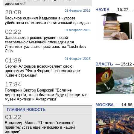
идеология!"
НАУКА
—
15:27
— 
20:08
01 Февраля 2016
Касьянов обвинил Кадырова в «угрозе
убийством по мотивам политической вражды»
02:22
01 Февраля 2016
Завершается реконструкция новой
театрально-съемочной площадки для
Интеллектуального пространства "Lushnikov
Club
01:39
01 Февраля 2016
ВЛАСТЬ
—
15:12
Сергей Алфимов возобновляет свою
программу "Фото Формат" на телеканале
"Синие страницы"
17:34
Полярник Виктор Боярский "Если не
директором, то по билетам буду приходить в
музей Арктики и Антарктики"
МОСКВА
—
14:56
ГЛАВНАЯ НОВОСТЬ
01:22
Владимир Милов "Я такого "никакого"
правительства ещё не помню в нашей
истории"