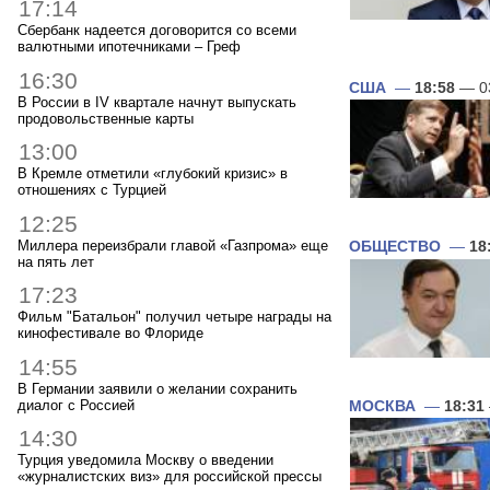
17:14
Сбербанк надеется договорится со всеми
валютными ипотечниками – Греф
16:30
США
—
18:58
— 0
В России в IV квартале начнут выпускать
продовольственные карты
13:00
В Кремле отметили «глубокий кризис» в
отношениях с Турцией
12:25
Миллера переизбрали главой «Газпрома» еще
ОБЩЕСТВО
—
18
на пять лет
17:23
Фильм "Батальон" получил четыре награды на
кинофестивале во Флориде
14:55
В Германии заявили о желании сохранить
диалог с Россией
МОСКВА
—
18:31
14:30
Турция уведомила Москву о введении
«журналистских виз» для российской прессы