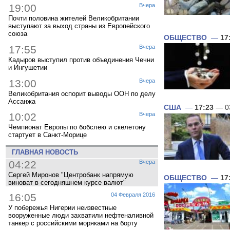
19:00
Вчера
Почти половина жителей Великобритании
выступают за выход страны из Европейского
союза
ОБЩЕСТВО
—
17
17:55
Вчера
Кадыров выступил против объединения Чечни
и Ингушетии
13:00
Вчера
Великобритания оспорит выводы ООН по делу
Ассанжа
США
—
17:23
— 0
10:02
Вчера
Чемпионат Европы по бобслею и скелетону
стартует в Санкт-Морице
ГЛАВНАЯ НОВОСТЬ
04:22
Вчера
Сергей Миронов "Центробанк напрямую
ОБЩЕСТВО
—
17
виноват в сегодняшнем курсе валют"
16:05
04 Февраля 2016
У побережья Нигерии неизвестные
вооруженные люди захватили нефтеналивной
танкер с российскими моряками на борту