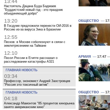
13:44
Настоятель Дацана Буда Бадмаев
"Буддистский новый год - это праздник
объединяющий добро"
13:20
ОБЩЕСТВО
—
17
В Госдуме предложили перенести ОИ-2016 в
Россию из-за вируса Зика в Бразилии
12:55
Песков: в Москве соболезнуют в связи с
землетрясением на Тайване
12:10
АРМИЯ
—
17:47
—
Посол России в Египте рассказал о
расследовании катастрофы A321
ГЛАВНАЯ НОВОСТЬ
03:34
Профессор, экономист Андрей Заостровцев
"Россия это токсичный актив"
ОБЩЕСТВО
—
17
ГЛАВНАЯ НОВОСТЬ
04:18
Александр Мамонтов "85 процентов кинорынка
занято американским кино"