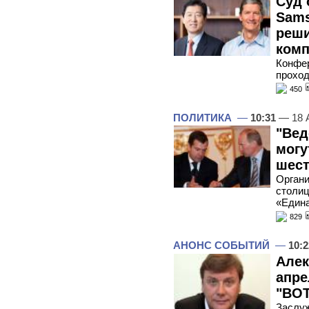
Суд 
Sams
реши
ком
Конфер
проход
450
ПОЛИТИКА
—
10:31
— 18 
"Вед
могу
шест
Органи
столиц
«Едина
829
АНОНС СОБЫТИЙ
—
10:2
Алек
апре
"ВОТ
Заслуж