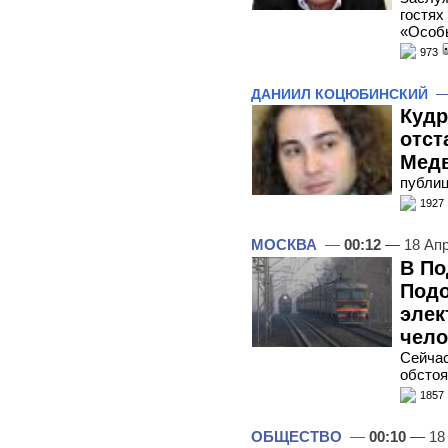
гостях
«Особ
973
ДАНИИЛ КОЦЮБИНСКИЙ
Кудр
отст
Мед
публиц
1927
МОСКВА
—
00:12
— 18 Апр
В По
Подо
элек
чело
Сейчас
обстоя
1857
ОБЩЕСТВО
—
00:10
— 18 