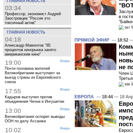
ГЛАВНАЯ НОВОСТЬ
"ВОТ
03:34
Заслуж
Профессор, экономист Андрей
в гост
Заостровцев "Россия это
"Байки
токсичный актив"
567
ГЛАВНАЯ НОВОСТЬ
04:18
ПРЯМОЙ ЭФИР
—
18:52
—
Александр Мамонтов "85
Комм
процентов кинорынка занято
ныне
американским кино"
новы
19:00
Вчера
не п
Почти половина жителей
Член Ц
Великобритании выступают за
выход страны из Европейского
Третья
союза
696
17:55
Вчера
ЕВРОПА
—
18:44
— 18 Апр
Кадыров выступил против
объединения Чечни и Ингушетии
Евро
13:00
Вчера
импо
пред
Великобритания оспорит выводы
ООН по делу Ассанжа
пост
10:02
Вчера
Евросо