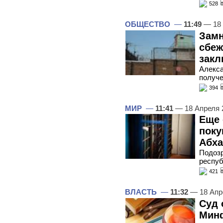
528
ОБЩЕСТВО
—
11:49
— 18 
Замн
сбеж
закл
Алекса
получе
394
МИР
—
11:41
— 18 Апреля 
Еще 
поку
Абха
Подозр
респуб
421
ВЛАСТЬ
—
11:32
— 18 Апр
Cуд 
Минф