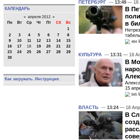
ПЕТЕРБУРГ
—
13:49
— 18 
В Пе
КАЛЕНДАРЬ
поли
«
апреля 2012
»
в би
Пн
Вт
Ср
Чт
Пт
Сб
Вс
1
Нетрез
табел
2
3
4
5
6
7
8
9
10
11
12
13
14
15
484
16
17
18
19
20
21
22
23
24
25
26
27
28
29
КУЛЬТУРА
—
13:31
— 18 А
30
В Мо
наро
Але
Как загружать. Инструкция.
Алекса
15 апр
565
ВЛАСТЬ
—
13:24
— 18 Апр
В Сл
созд
расс
сове