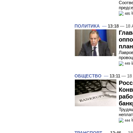
Соотве
предс
485
ПОЛИТИКА
—
13:18
— 18 
Глав
оппо
пла
Лавров
провоц
449
ОБЩЕСТВО
—
13:11
— 18 
Росс
Конв
рабо
банк
Трудящ
неплат
444
ТРАНСПОРТ
—
12:46
— 18