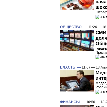
нача
шок
Штраф 
486
ОБЩЕСТВО
—
11:24
— 18 
СМИ 
долж
Обще
Гендир
Прези
498
ВЛАСТЬ
—
11:07
— 18 Апр
Медв
инте
Медвед
Росси
498
ФИНАНСЫ
—
10:50
— 18 А