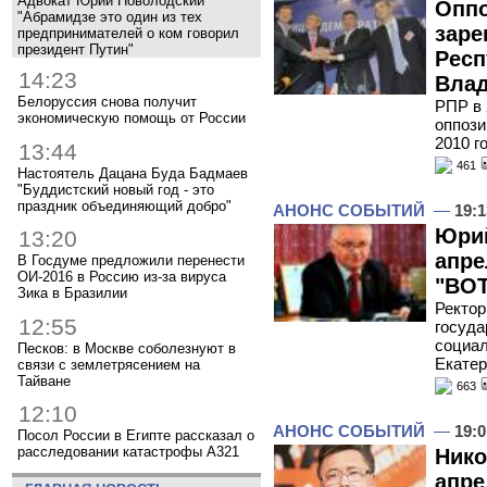
Адвокат Юрий Новолодский
Опп
"Абрамидзе это один из тех
заре
предпринимателей о ком говорил
президент Путин"
Респ
14:23
Вла
Белоруссия снова получит
РПР в 
экономическую помощь от России
оппози
2010 г
13:44
461
Настоятель Дацана Буда Бадмаев
"Буддистский новый год - это
праздник объединяющий добро"
АНОНС СОБЫТИЙ
—
19:1
Юрий
13:20
апре
В Госдуме предложили перенести
ОИ-2016 в Россию из-за вируса
"ВОТ
Зика в Бразилии
Ректор
12:55
госуда
социал
Песков: в Москве соболезнуют в
Екате
связи с землетрясением на
Тайване
663
12:10
АНОНС СОБЫТИЙ
—
19:0
Посол России в Египте рассказал о
расследовании катастрофы A321
Нико
апре