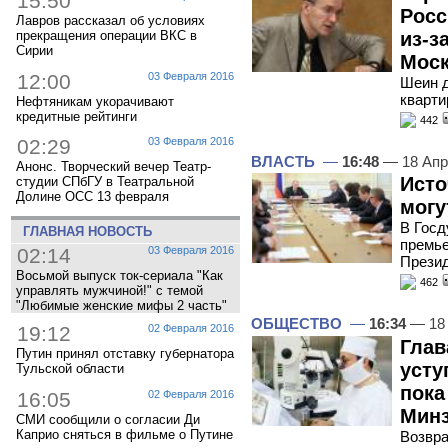
15:50
Росс
Лавров рассказал об условиях
из-з
прекращения операции ВКС в
Сирии
Мос
12:00
03 Февраля 2016
Шеин д
кварти
Нефтяникам укорачивают
кредитные рейтинги
442
02:29
03 Февраля 2016
ВЛАСТЬ
—
16:48
— 18 Апр
Анонс. Творческий вечер Театр-
Исто
студии СПбГУ в Театральной
Долине ОСС 13 февраля
могу
В Госд
ГЛАВНАЯ НОВОСТЬ
премье
02:14
03 Февраля 2016
Прези
Восьмой выпуск ток-сериала "Как
462
управлять мужчиной!" с темой
"Любимые женские мифы 2 часть"
ОБЩЕСТВО
—
16:34
— 18 
19:12
02 Февраля 2016
Глав
Путин принял отставку губернатора
усту
Тульской области
пока
16:05
02 Февраля 2016
Мин
СМИ сообщили о согласии Ди
Каприо сняться в фильме о Путине
Возвра