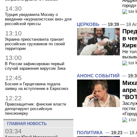
Андре
город»
14:30
534
Турция уведомила Москву о
введении «журналистских виз» для
российской прессы
ЦЕРКОВЬ
—
19:39
— 18 Ап
Пред
13:10
в че
Украина приостановила транзит
российских грузовиков по своей
Кирк
территории
Не тол
вызыв
13:00
519
В России зафиксирован первый
случай заражения вирусом Зика
АНОНС СОБЫТИЙ
—
19:3
12:45
Миха
Босния и Герцеговина подала
заявку на вступление в Евросоюз
апре
"ВОТ
12:22
Заслуж
Правозащитник: финские власти
гостях
депортируют российскую
пенсионерку
«Город
1710
ГЛАВНАЯ НОВОСТЬ
03:34
ПОЛИТИКА
—
19:23
— 18 