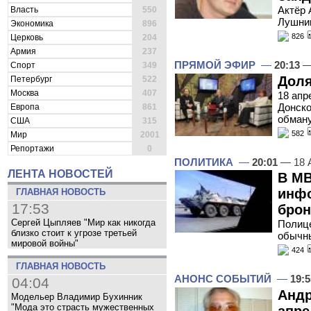
Актёр 
Власть
550
Лушник
Экономика
896
826
Церковь
204
Армия
237
ПРЯМОЙ ЭФИР
—
20:13
—
Спорт
349
Доля
Петербург
522
Москва
407
18 апр
Донско
Европа
861
обман
США
315
582
Мир
2001
Репортажи
0
ПОЛИТИКА
—
20:01
— 18 
ЛЕНТА НОВОСТЕЙ
В МВ
инф
ГЛАВНАЯ НОВОСТЬ
17:53
брон
Сергей Цыпляев "Мир как никогда
Полице
близко стоит к угрозе третьей
обычн
мировой войны"
424
ГЛАВНАЯ НОВОСТЬ
АНОНС СОБЫТИЙ
—
19:5
04:04
Андр
Модельер Владимир Бухинник
"Мода это страсть мужественных
апре