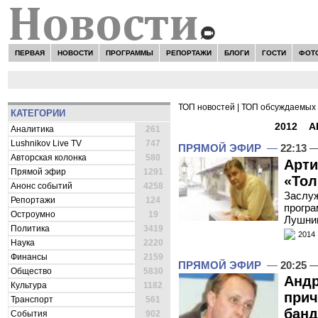
ПЕРВАЯ
НОВОСТИ
ПРОГРАММЫ
РЕПОРТАЖИ
БЛОГИ
ГОСТИ
ФОТ
ТОП новостей
|
ТОП обсуждаемых 
КАТЕГОРИИ
ВСЕ НОВОСТИ -
2012
»
А
Аналитика
261
Lushnikov Live TV
747
ПРЯМОЙ ЭФИР
—
22:13
—
Авторская колонка
580
Арти
Прямой эфир
1291
«Тол
Анонс событий
4258
Заслуж
Репортажи
124
програ
Остроумно
19
Лушни
Политика
3419
2014
Наука
2220
Финансы
2159
ПРЯМОЙ ЭФИР
—
20:25
—
Общество
5830
Андр
Культура
1182
прич
Транспорт
561
банд
События
902