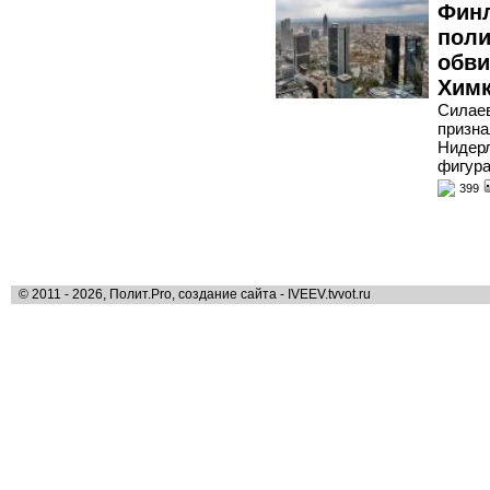
Финл
поли
обви
Хим
Силаев
призна
Нидер
фигура
399
© 2011 - 2026, Полит.Pro, создание сайта - IVEEV.tvvot.ru