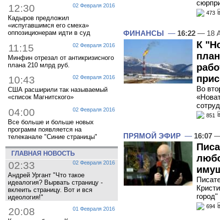
сюрпри
12:30
02 Февраля 2016
473
Кадыров предложил
«испугавшимся его смеха»
ФИНАНСЫ
—
16:22
— 18 А
оппозиционерам идти в суд
К "Н
11:15
02 Февраля 2016
пла
Минфин отрезал от антикризисного
плана 210 млрд руб.
рабо
прис
10:43
02 Февраля 2016
Во вто
США расширили так называемый
«Новат
«список Магнитского»
сотруд
04:00
02 Февраля 2016
851
Все больше и больше новых
программ появляется на
ПРЯМОЙ ЭФИР
—
16:07
—
телеканале "Синие страницы"
Писа
ГЛАВНАЯ НОВОСТЬ
любо
02:33
02 Февраля 2016
иму
Андрей Ургант "Что такое
Писате
идеалогия? Вырвать страницу -
Кристи
вклеить страницу. Вот и вся
город"
идеология!"
694
20:08
01 Февраля 2016