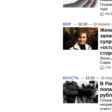
Поправ
года
536
МИР
—
12:10
— 18 Апреля
Жен
запи
супр
«ост
стор
Жены д
Сирии
1752
ВЛАСТЬ
—
12:01
— 18 Апр
В Ра
попа
рубл
Операт
неприв
ответс