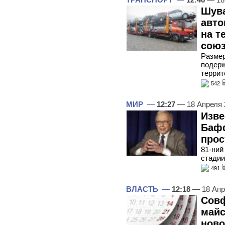
Шув
авто
на т
сою
Размер
подерж
терри
542
МИР
—
12:27
— 18 Апреля
Изве
Бафф
прос
81-ний
стадии
491
ВЛАСТЬ
—
12:18
— 18 Апр
Совф
майс
ново