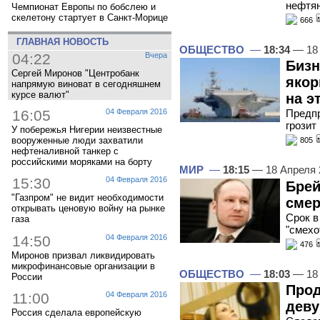
нефтян
Чемпионат Европы по бобслею и
скелетону стартует в Санкт-Морице
666
ГЛАВНАЯ НОВОСТЬ
ОБЩЕСТВО
—
18:34
— 18 
04:22
Вчера
Бизн
Сергей Миронов "Центробанк
якор
напрямую виноват в сегодняшнем
курсе валют"
на э
16:05
04 Февраля 2016
Предп
грозит
У побережья Нигерии неизвестные
вооруженные люди захватили
805
нефтеналивной танкер с
российскими моряками на борту
МИР
—
18:15
— 18 Апреля
15:30
04 Февраля 2016
Брей
"Газпром" не видит необходимости
смер
открывать ценовую войну на рынке
Срок в
газа
"смехо
14:50
04 Февраля 2016
476
Миронов призвал ликвидировать
микрофинансовые организации в
ОБЩЕСТВО
—
18:03
— 18 
России
Прод
11:00
04 Февраля 2016
деву
Россия сделала европейскую