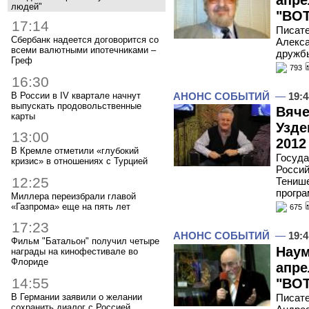
людей"
"ВОТ
17:14
Писате
Сбербанк надеется договорится со
Алекса
всеми валютными ипотечниками –
дружб
Греф
793
16:30
В России в IV квартале начнут
АНОНС СОБЫТИЙ
—
19:4
выпускать продовольственные
Вяче
карты
Узде
13:00
2012
В Кремле отметили «глубокий
Госуда
кризис» в отношениях с Турцией
Россий
12:25
Тенише
програ
Миллера переизбрали главой
«Газпрома» еще на пять лет
675
17:23
АНОНС СОБЫТИЙ
—
19:4
Фильм "Батальон" получил четыре
Наум
награды на кинофестивале во
Флориде
апре
14:55
"ВОТ
В Германии заявили о желании
Писате
сохранить диалог с Россией