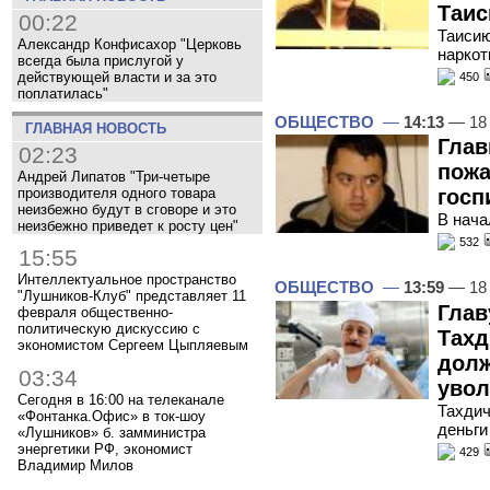
Таис
00:22
Таисию
Александр Конфисахор "Церковь
наркот
всегда была прислугой у
действующей власти и за это
450
поплатилась"
ОБЩЕСТВО
—
14:13
— 18 
ГЛАВНАЯ НОВОСТЬ
Глав
02:23
пожа
Андрей Липатов "Три-четыре
производителя одного товара
госп
неизбежно будут в сговоре и это
В нача
неизбежно приведет к росту цен"
532
15:55
Интеллектуальное пространство
ОБЩЕСТВО
—
13:59
— 18 
"Лушников-Клуб" представляет 11
Глав
февраля общественно-
политическую дискуссию с
Тахд
экономистом Сергеем Цыпляевым
долж
03:34
увол
Сегодня в 16:00 на телеканале
Тахдич
«Фонтанка.Офис» в ток-шоу
деньги
«Лушников» б. замминистра
энергетики РФ, экономист
429
Владимир Милов