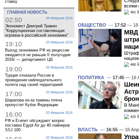
Следов
ставку
всеми 
ГЛАВНАЯ НОВОСТЬ
461
02:50
04 Февраля 2016
ОБЩЕСТВО
—
17:52
— 18 
Экономист Дмитрий Травин
"Коррупционная составляющая
МВД 
огромна в российской экономике"
штра
19:10
03 Февраля 2016
наци
Выход экономики РФ из рецессии
Штраф 
ожидается не раньше II полугодия
нациз
2016г — департамент ЦБ
490
19:00
03 Февраля 2016
Турция отказала России в
ПОЛИТИКА
—
17:45
— 18 
проведении наблюдательного
Шеин
полета над своей территорией
Астр
17:00
03 Февраля 2016
брон
Шарапова из-за травмы плеча
пропустит Кубок Федерации
В Мин
комме
16:00
03 Февраля 2016
425
РФ и Египет обсуждают вопрос
поставки Egypt Air до 40 лайнеров
ВЛАСТЬ
—
16:55
— 18 Апр
SSJ 100
Упра
03 Февраля 2016