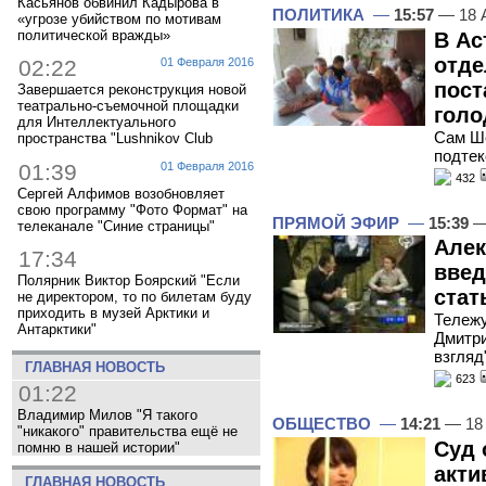
Касьянов обвинил Кадырова в
ПОЛИТИКА
—
15:57
— 18 
«угрозе убийством по мотивам
политической вражды»
В Ас
отде
02:22
01 Февраля 2016
пост
Завершается реконструкция новой
театрально-съемочной площадки
голо
для Интеллектуального
Сам Ше
пространства "Lushnikov Club
подтек
01:39
01 Февраля 2016
432
Сергей Алфимов возобновляет
свою программу "Фото Формат" на
ПРЯМОЙ ЭФИР
—
15:39
—
телеканале "Синие страницы"
Алек
17:34
введ
Полярник Виктор Боярский "Если
стат
не директором, то по билетам буду
приходить в музей Арктики и
Тележу
Антарктики"
Дмитри
взгляд
ГЛАВНАЯ НОВОСТЬ
623
01:22
Владимир Милов "Я такого
ОБЩЕСТВО
—
14:21
— 18 
"никакого" правительства ещё не
Суд 
помню в нашей истории"
акти
ГЛАВНАЯ НОВОСТЬ