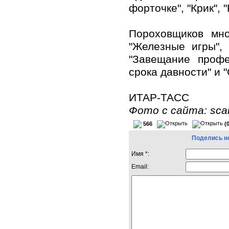
форточке", "Крик", 
Пороховщиков мн
"Железные игры", 
"Завещание профе
срока давности" и 
ИТАР-ТАСС
Фото с сайта: scan.
566
(
Поделись н
Имя *:
Email: