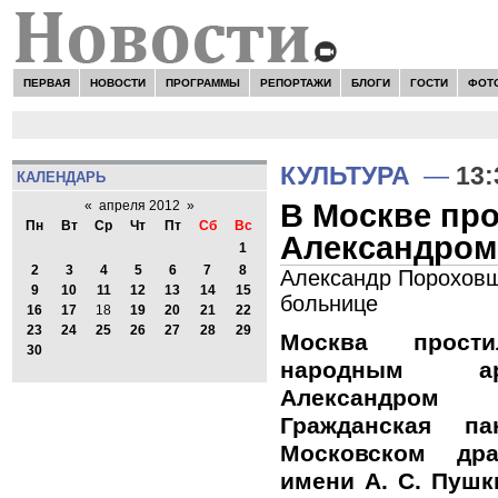
ПЕРВАЯ
НОВОСТИ
ПРОГРАММЫ
РЕПОРТАЖИ
БЛОГИ
ГОСТИ
ФОТ
Н
КУЛЬТУРА
—
13:
КАЛЕНДАРЬ
В Москве пр
«
апреля 2012
»
Пн
Вт
Ср
Чт
Пт
Сб
Вс
Александро
1
2
3
4
5
6
7
8
Александр Пороховщи
9
10
11
12
13
14
15
больнице
16
17
18
19
20
21
22
23
24
25
26
27
28
29
Москва прост
30
народным ар
Александром 
Гражданская п
Московском дра
имени А. С. Пушк