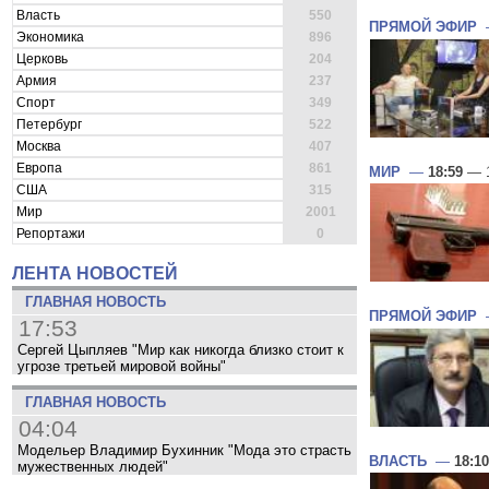
Власть
550
ПРЯМОЙ ЭФИР
Экономика
896
Церковь
204
Армия
237
Спорт
349
Петербург
522
Москва
407
Европа
861
МИР
—
18:59
— 1
США
315
Мир
2001
Репортажи
0
ЛЕНТА НОВОСТЕЙ
ГЛАВНАЯ НОВОСТЬ
ПРЯМОЙ ЭФИР
17:53
Сергей Цыпляев "Мир как никогда близко стоит к
угрозе третьей мировой войны"
ГЛАВНАЯ НОВОСТЬ
04:04
Модельер Владимир Бухинник "Мода это страсть
ВЛАСТЬ
—
18:10
мужественных людей"