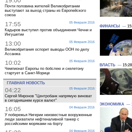
19:00
Почти половина жителей Великобритании
выступают за выход страны из Европейского
союза
17:55
05 Февраля 2016
ФИНАНСЫ
—
15
Кадыров выступил против объединения Чечни и
Ингушетии
13:00
05 Февраля 2016
Великобритания оспорит выводы ООН по делу
Ассанжа
10:02
05 Февраля 2016
ВЛАСТЬ
—
15:28
Чемпионат Европы по бобслею и скелетону
стартует в Санкт-Морице
ГЛАВНАЯ НОВОСТЬ
04:22
05 Февраля 2016
Сергей Миронов "Центробанк напрямую виноват
в сегодняшнем курсе валют"
ЭКОНОМИКА
—
16:05
04 Февраля 2016
У побережья Нигерии неизвестные вооруженные
люди захватили нефтеналивной танкер с
российскими моряками на борту
04 Февраля 2016