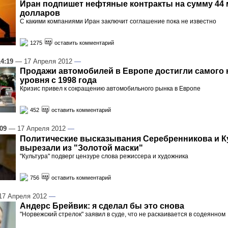
Иран подпишет нефтяные контракты на сумму 44
долларов
С какими компаниями Иран заключит соглашение пока не известно
1275
оставить комментарий
14:19
— 17 Апреля 2012
—
Продажи автомобилей в Европе достигли самого 
уровня с 1998 года
Кризис привел к сокращению автомобильного рынка в Европе
452
оставить комментарий
:09
— 17 Апреля 2012
—
Политические высказывания Серебренникова и К
вырезали из "Золотой маски"
"Культура" подверг цензуре слова режиссера и художника
756
оставить комментарий
7 Апреля 2012
—
Андерс Брейвик: я сделал бы это снова
"Норвежский стрелок" заявил в суде, что не раскаивается в содеянном