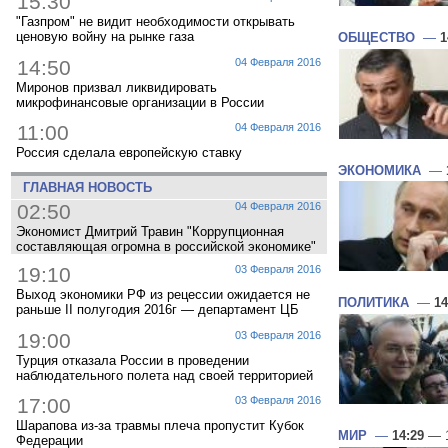
15:30
"Газпром" не видит необходимости открывать
ценовую войну на рынке газа
ОБЩЕСТВО
—
1
14:50
04 Февраля 2016
Миронов призвал ликвидировать
микрофинансовые организации в России
11:00
04 Февраля 2016
Россия сделала европейскую ставку
ЭКОНОМИКА
—
ГЛАВНАЯ НОВОСТЬ
02:50
04 Февраля 2016
Экономист Дмитрий Травин "Коррупционная
составляющая огромна в российской экономике"
19:10
03 Февраля 2016
Выход экономики РФ из рецессии ожидается не
ПОЛИТИКА
—
14
раньше II полугодия 2016г — департамент ЦБ
19:00
03 Февраля 2016
Турция отказала России в проведении
наблюдательного полета над своей территорией
17:00
03 Февраля 2016
Шарапова из-за травмы плеча пропустит Кубок
МИР
—
14:29
— 1
Федерации