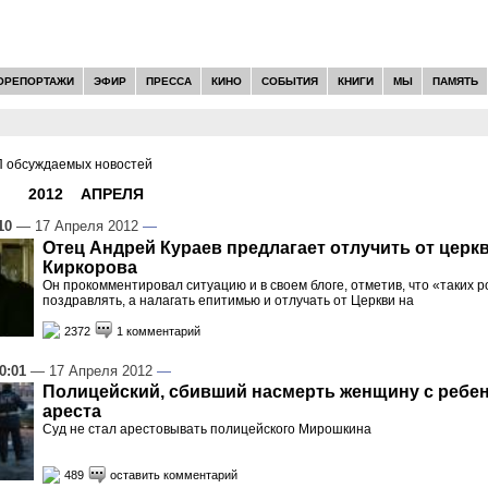
ОРЕПОРТАЖИ
ЭФИР
ПРЕССА
КИНО
СОБЫТИЯ
КНИГИ
МЫ
ПАМЯТЬ
 обсуждаемых новостей
И -
2012
»
АПРЕЛЯ
»
17
10
— 17 Апреля 2012
—
Отец Андрей Кураев предлагает отлучить от цер
Киркорова
Он прокомментировал ситуацию и в своем блоге, отметив, что «таких 
поздравлять, а налагать епитимью и отлучать от Церкви на
2372
1 комментарий
0:01
— 17 Апреля 2012
—
Полицейский, сбивший насмерть женщину с ребен
ареста
Суд не стал арестовывать полицейского Мирошкина
489
оставить комментарий