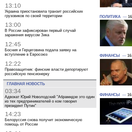
13:10
Украина приостановила транзит российских
грузовиков по своей территории
ПОЛИТИКА
—
16
13:00
В России зафиксирован первый случай
заражения вирусом Зика
12:45
Босния и Герцеговина подала заявку на
вступление в Евросоюз
ФИНАНСЫ
—
16
12:22
Правозащитник: финские власти депортируют
российскую пенсионерку
ГЛАВНАЯ НОВОСТЬ
03:34
ФИНАНСЫ
—
16
Адвокат Юрий Новолодский "Абрамидзе это один
из тех предпринимателей о ком говорил
президент Путин"
14:23
Белоруссия снова получит экономическую
помощь от России