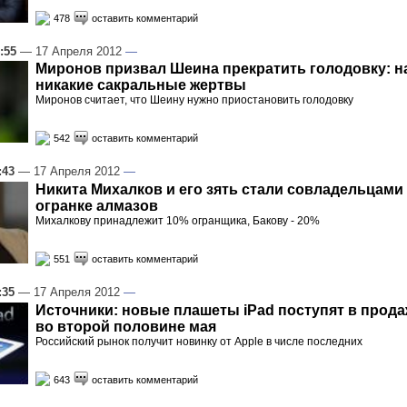
478
оставить комментарий
:55
— 17 Апреля 2012
—
Миронов призвал Шеина прекратить голодовку: н
никакие сакральные жертвы
Миронов считает, что Шеину нужно приостановить голодовку
542
оставить комментарий
:43
— 17 Апреля 2012
—
Никита Михалков и его зять стали совладельцами
огранке алмазов
Михалкову принадлежит 10% огранщика, Бакову - 20%
551
оставить комментарий
:35
— 17 Апреля 2012
—
Источники: новые плашеты iPad поступят в прода
во второй половине мая
Российский рынок получит новинку от Apple в числе последних
643
оставить комментарий