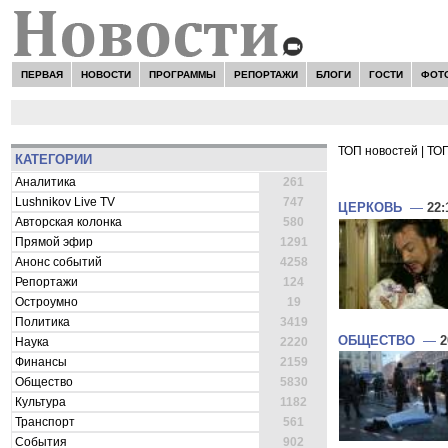
ПЕРВАЯ
НОВОСТИ
ПРОГРАММЫ
РЕПОРТАЖИ
БЛОГИ
ГОСТИ
ФОТ
ТОП новостей
|
ТОП
КАТЕГОРИИ
ВСЕ НОВОСТ
Аналитика
261
Lushnikov Live TV
747
ЦЕРКОВЬ
—
22:
Авторская колонка
580
Прямой эфир
1291
Анонс событий
4258
Репортажи
124
Остроумно
19
Политика
3419
ОБЩЕСТВО
—
2
Наука
2220
Финансы
2159
Общество
5830
Культура
1182
Транспорт
561
События
902