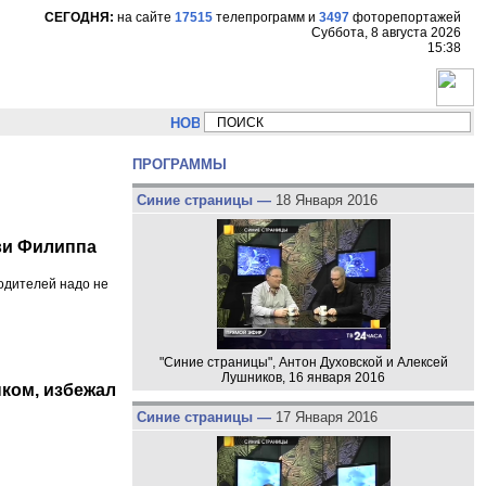
СЕГОДНЯ:
на сайте
17515
телепрограмм
и
3497
фоторепортажей
Суббота, 8 августа 2026
15:38
НОВОСТИ:
Сергей Цыпляев "Мир как никогда близко с
ПРОГРАММЫ
Синие страницы —
18 Января 2016
кви Филиппа
родителей надо не
"Синие страницы", Антон Духовской и Алексей
Лушников, 16 января 2016
ком, избежал
Синие страницы —
17 Января 2016