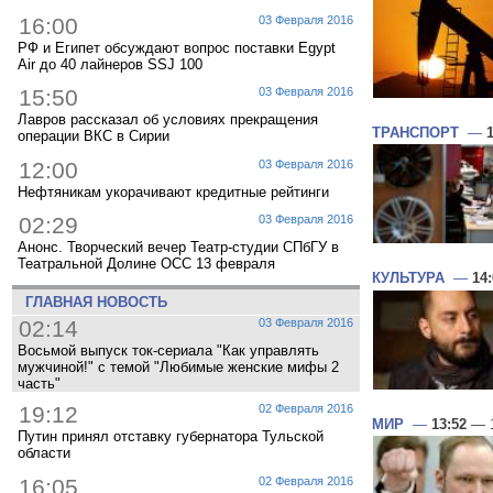
16:00
03 Февраля 2016
РФ и Египет обсуждают вопрос поставки Egypt
Air до 40 лайнеров SSJ 100
15:50
03 Февраля 2016
Лавров рассказал об условиях прекращения
ТРАНСПОРТ
—
операции ВКС в Сирии
12:00
03 Февраля 2016
Нефтяникам укорачивают кредитные рейтинги
02:29
03 Февраля 2016
Анонс. Творческий вечер Театр-студии СПбГУ в
Театральной Долине ОСС 13 февраля
КУЛЬТУРА
—
14
ГЛАВНАЯ НОВОСТЬ
02:14
03 Февраля 2016
Восьмой выпуск ток-сериала "Как управлять
мужчиной!" с темой "Любимые женские мифы 2
часть"
19:12
02 Февраля 2016
МИР
—
13:52
— 1
Путин принял отставку губернатора Тульской
области
16:05
02 Февраля 2016