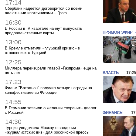
17:14
Сбербанк надеется договорится со всеми
валютными ипотечниками – Греф
16:30
В России в IV квартале начнут выпускать
ПРЯМОЙ ЭФИР
продовольственные карты
13:00
В Кремле отметили «глубокий кризис» в
отношениях с Турцией
12:25
Миллера переизбрали главой «Газпрома» еще на
пять лет
ВЛАСТЬ
—
17:25
17:23
Фильм "Батальон" получил четыре награды на
кинофестивале во Флориде
14:55
В Германии заявили о желании сохранить диалог
с Россией
ФИНАНСЫ
—
17
14:30
Турция уведомила Москву о введении
«журналистских виз» для российской прессы