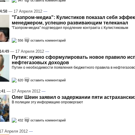
947
оставить комментарий
4:58
— 17 Апреля 2012
—
"Газпром-медиа": Кулистиков показал себя эфф
менеджером, успешно развивающим телеканал
"Газпром-медиа" подтвердил продление контракта с Кулистиковым
556
оставить комментарий
14:49
— 17 Апреля 2012
—
Путин: нужно сформулировать новое правило ис
нефтегазовых доходов
Путин о необходимости появления бюджетного правила в нефтегазов
620
оставить комментарий
:41
— 17 Апреля 2012
—
Олег Шеин заявил о задержании пяти астрахански
В полиции эту информацию опровергают
432
оставить комментарий
7 Апреля 2012
—