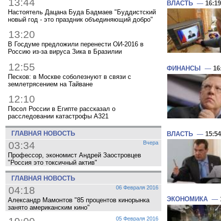
13:44
ВЛАСТЬ
—
16:19
Настоятель Дацана Буда Бадмаев "Буддистский
новый год - это праздник объединяющий добро"
13:20
В Госдуме предложили перенести ОИ-2016 в
Россию из-за вируса Зика в Бразилии
12:55
ФИНАНСЫ
—
16
Песков: в Москве соболезнуют в связи с
землетрясением на Тайване
12:10
Посол России в Египте рассказал о
расследовании катастрофы A321
ГЛАВНАЯ НОВОСТЬ
ВЛАСТЬ
—
15:54
03:34
Вчера
Профессор, экономист Андрей Заостровцев
"Россия это токсичный актив"
ГЛАВНАЯ НОВОСТЬ
04:18
06 Февраля 2016
ЭКОНОМИКА
—
Александр Мамонтов "85 процентов кинорынка
занято американским кино"
05 Февраля 2016