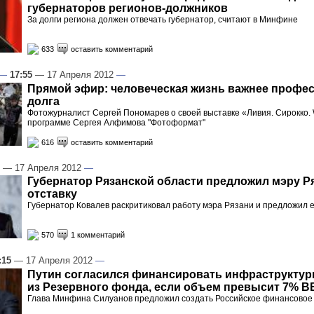
губернаторов регионов-должников
За долги региона должен отвечать губернатор, считают в Минфине
633
оставить комментарий
—
17:55
— 17 Апреля 2012
—
Прямой эфир: человеческая жизнь важнее профе
долга
Фотожурналист Сергей Пономарев о своей выставке «Ливия. Сирокко. 
программе Сергея Алфимова "Фотоформат"
616
оставить комментарий
— 17 Апреля 2012
—
Губернатор Рязанской области предложил мэру Ря
отставку
Губернатор Ковалев раскритиковал работу мэра Рязани и предложил е
570
1 комментарий
:15
— 17 Апреля 2012
—
Путин согласился финансировать инфраструкту
из Резервного фонда, если объем превысит 7% В
Глава Минфина Силуанов предложил создать Российское финансовое 