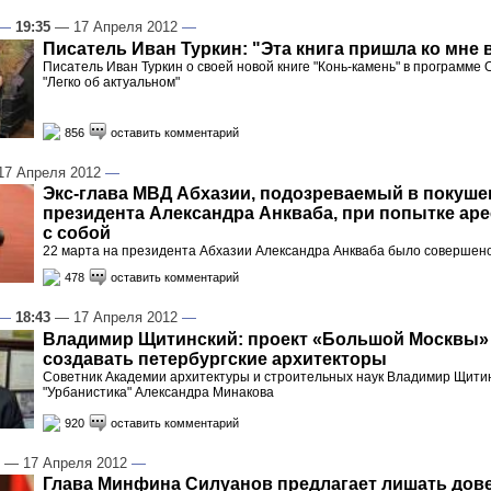
—
19:35
— 17 Апреля 2012
—
Писатель Иван Туркин: "Эта книга пришла ко мне 
Писатель Иван Туркин о своей новой книге "Конь-камень" в программе 
"Легко об актуальном"
856
оставить комментарий
7 Апреля 2012
—
Экс-глава МВД Абхазии, подозреваемый в покуше
президента Александра Анкваба, при попытке аре
с собой
22 марта на президента Абхазии Александра Анкваба было совершен
478
оставить комментарий
—
18:43
— 17 Апреля 2012
—
Владимир Щитинский: проект «Большой Москвы»
создавать петербургские архитекторы
Советник Академии архитектуры и строительных наук Владимир Щити
"Урбанистика" Александра Минакова
920
оставить комментарий
— 17 Апреля 2012
—
Глава Минфина Силуанов предлагает лишать дов