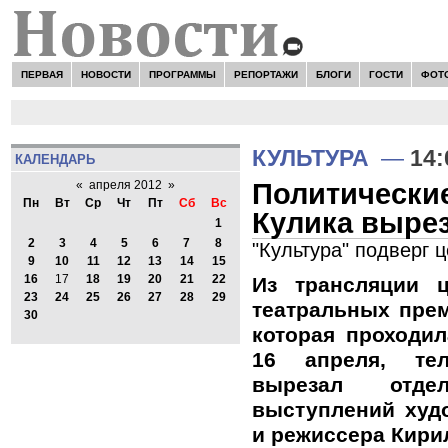
ПЕРВАЯ
НОВОСТИ
ПРОГРАММЫ
РЕПОРТАЖИ
БЛОГИ
ГОСТИ
ФОТ
КУЛЬТУРА
—
14:
КАЛЕНДАРЬ
Политически
«
апреля 2012
»
Пн
Вт
Ср
Чт
Пт
Сб
Вс
Кулика вырез
1
2
3
4
5
6
7
8
"Культура" подверг 
9
10
11
12
13
14
15
16
17
18
19
20
21
22
Из трансляции 
23
24
25
26
27
28
29
театральных прем
30
которая проходи
16 апреля, тел
вырезал отде
выступлений худ
и режиссера Кири