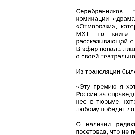
Серебренников 
номинации «драма
«Отморозки», кот
МХТ по книге З
рассказывающей о 
В эфир попала лиш
о своей театрально
Из трансляции был
«Эту премию я хо
России за справедл
нее в тюрьме, кот
любому победит лож
О наличии редак
посетовав, что не 