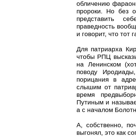
обличению фараона
пророки. Но без 
представить себ
праведность вообщ
и говорит, что тот 
Для патриарха Кир
чтобы РПЦ высказы
на Ленинском (хо
поводу Иродиады
порицания в адр
слышим от патриар
время предвыбор
Путиным и называе
а с началом Болотн
А, собственно, п
выгонял, это как с