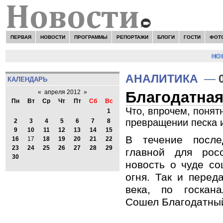
ПЕРВАЯ
НОВОСТИ
ПРОГРАММЫ
РЕПОРТАЖИ
БЛОГИ
ГОСТИ
ФОТ
НОВОС
АНАЛИТИКА
—
КАЛЕНДАРЬ
Благодатная
«
апреля 2012
»
Пн
Вт
Ср
Чт
Пт
Сб
Вс
Что, впрочем, понят
1
превращении песка и
2
3
4
5
6
7
8
9
10
11
12
13
14
15
В течение посл
16
17
18
19
20
21
22
23
24
25
26
27
28
29
главной для рос
30
новость о чуде со
огня. Так и перед
века, по госкана
Сошел Благодатный