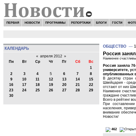
ПЕРВАЯ
НОВОСТИ
ПРОГРАММЫ
РЕПОРТАЖИ
БЛОГИ
ГОСТИ
ФОТ
ОБЩЕСТВО
—
1
КАЛЕНДАРЬ
Россия занял
«
апреля 2012
»
Наименее счастливы
Пн
Вт
Ср
Чт
Пт
Сб
Вс
Россия заняла 76
1
университете, ус
2
3
4
5
6
7
8
опубликованных в ч
В десятку стран
9
10
11
12
13
14
15
Швейцария - средн
16
17
18
19
20
21
22
отстают от них Шв
23
24
25
26
27
28
29
Наименее счастлив
граждане счастлив
30
Всего в рейтинг в
При составлении 
населения, привер
внимание обеспече
Новости/
462