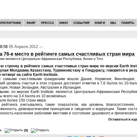
ОРЕПОРТАЖИ
ЭФИР
ПРЕССА
КИНО
СОБЫТИЯ
КНИГИ
МЫ
ПАМЯТЬ
8:58
05 Апреля 2012
—
а 76-е место в рейтинге самых счастливых стран мира
ми являются Центрально-Африканская Республика, Бенин и Того
-ю строчку в рейтинге самых счастливых стран мира по версии Earth Inst
тупая Молдавии, Казахстану, Туркменистану и Гондурасу, говорится в рез
етверг на сайте Earth Institute.
 с самыми счастливыми гражданами вошли Дания, Норвегия, Финляндия,
ий уровень счастья в этих странах достигает отметки в 7,6 балла по 10-ба
еция, Новая Зеландия, Австралия и Ирландия.
ыми, по версии Earth Institute, являются Центрально-Африканская Республик
ы всего на 3,4 балла из 10 возможных.
ошли более 150 стран мира.
рейтинга учитывались такие показатели, как уровень благосостояния,
женность демократическим принципам и сведения о коррупции. Также сост
нность населения рабочими местами и состояние душевного и физического
Оставаться в ку
(0)