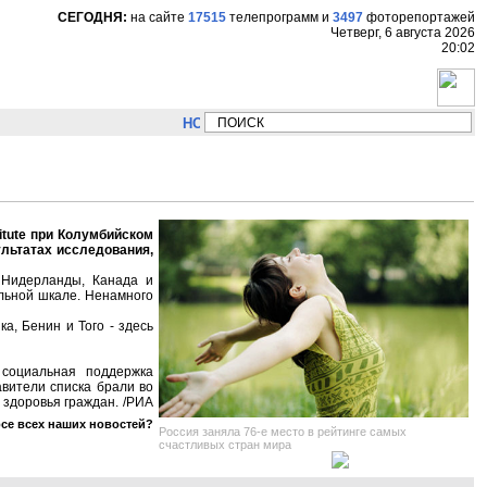
СЕГОДНЯ:
на сайте
17515
телепрограмм
и
3497
фоторепортажей
Четверг, 6 августа 2026
20:02
НОВОСТИ:
Сергей Цыпляев "Мир как никогда б
itute при Колумбийском
ультатах исследования,
 Нидерланды, Канада и
лльной шкале. Ненамного
а, Бенин и Того - здесь
 социальная поддержка
авители списка брали во
 здоровья граждан. /РИА
рсе всех наших новостей?
Россия заняла 76-е место в рейтинге самых
счастливых стран мира