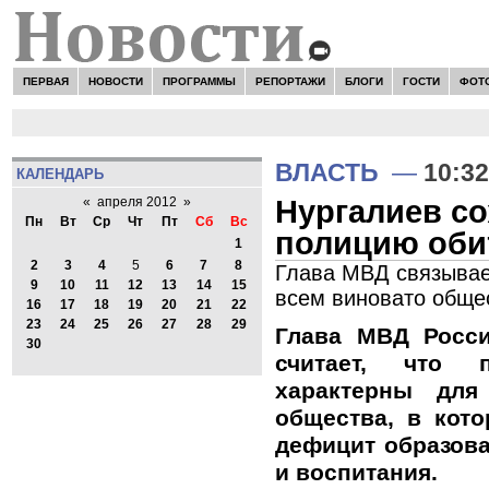
ПЕРВАЯ
НОВОСТИ
ПРОГРАММЫ
РЕПОРТАЖИ
БЛОГИ
ГОСТИ
ФОТ
ВЛАСТЬ
—
10:32
КАЛЕНДАРЬ
Нургалиев со
«
апреля 2012
»
Пн
Вт
Ср
Чт
Пт
Сб
Вс
полицию обит
1
2
3
4
5
6
7
8
Глава МВД связывае
9
10
11
12
13
14
15
всем виновато обще
16
17
18
19
20
21
22
23
24
25
26
27
28
29
Глава МВД Росс
30
считает, что 
характерны для
общества, в кот
дефицит образова
и воспитания.