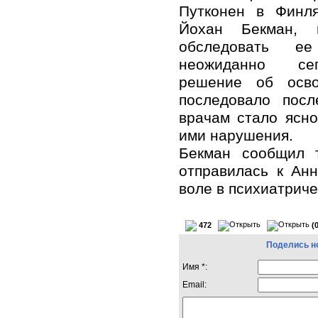
Путконен в Финля
Йохан Бекман, 
обследовать е
неожиданно се
решение об осво
последовало посл
врачам стало ясн
ими нарушения.
Бекман сообщил т
отправилась к Ан
воле в психиатрич
472
(
Поделись н
Имя *:
Email: