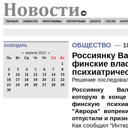
ПЕРВАЯ
НОВОСТИ
ПРОГРАММЫ
РЕПОРТАЖИ
БЛОГИ
ГОСТИ
ФОТ
ОБЩЕСТВО
—
1
КАЛЕНДАРЬ
Россиянку Ва
«
апреля 2012
»
Пн
Вт
Ср
Чт
Пт
Сб
Вс
финские влас
1
психиатриче
2
3
4
5
6
7
8
9
10
11
12
13
14
15
Решение последовал
16
17
18
19
20
21
22
23
24
25
26
27
28
29
Россиянку Вал
30
которую в конце
финскую психиа
"Аврора" вопреки
отпустили и призн
Как сообщил "Инте