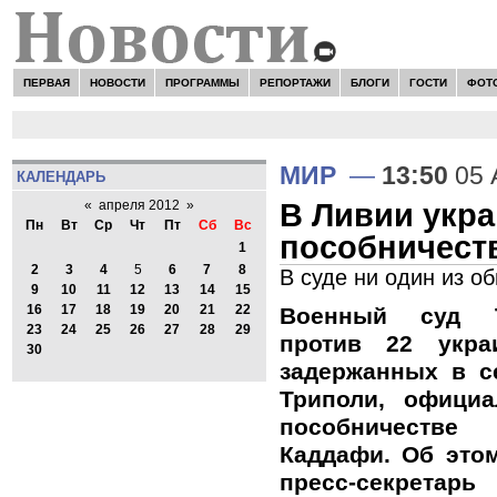
ПЕРВАЯ
НОВОСТИ
ПРОГРАММЫ
РЕПОРТАЖИ
БЛОГИ
ГОСТИ
ФОТ
МИР
—
13:50
05 
КАЛЕНДАРЬ
В Ливии укр
«
апреля 2012
»
Пн
Вт
Ср
Чт
Пт
Сб
Вс
пособничест
1
2
3
4
5
6
7
8
В суде ни один из о
9
10
11
12
13
14
15
16
17
18
19
20
21
22
Военный суд Т
23
24
25
26
27
28
29
против 22 укра
30
задержанных в с
Триполи, офици
пособничестве
Каддафи. Об это
пресс-секрет