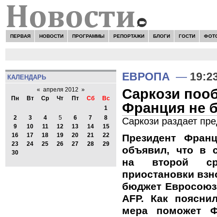
ПЕРВАЯ
НОВОСТИ
ПРОГРАММЫ
РЕПОРТАЖИ
БЛОГИ
ГОСТИ
ФОТ
ЕВРОПА
—
19:2
КАЛЕНДАРЬ
Саркози пооб
«
апреля 2012
»
Пн
Вт
Ср
Чт
Пт
Сб
Вс
Франция не б
1
2
3
4
5
6
7
8
Саркози раздает пр
9
10
11
12
13
14
15
16
17
18
19
20
21
22
Президент Фран
23
24
25
26
27
28
29
объявил, что в 
30
на второй ср
приостановки взн
бюджет Евросоюз
AFP. Как поясни
мера поможет Ф