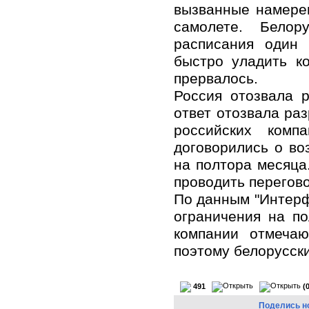
вызванные намере
самолете. Белор
расписания один 
быстро уладить к
прервалось.
Россия отозвала 
ответ отозвала ра
российских ком
договорились о во
на полтора месяца
проводить перегов
По данным "Интерф
ограничения на по
компании отмечаю
поэтому белорусски
491
(
Поделись н