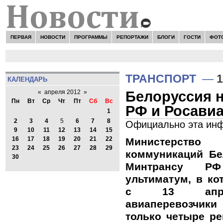
ПЕРВАЯ
НОВОСТИ
ПРОГРАММЫ
РЕПОРТАЖИ
БЛОГИ
ГОСТИ
ФОТ
Н
ТРАНСПОРТ
—
1
КАЛЕНДАРЬ
Белоруссия 
«
апреля 2012
»
Пн
Вт
Ср
Чт
Пт
Сб
Вс
РФ и Росави
1
2
3
4
5
6
7
8
Официально эта инф
9
10
11
12
13
14
15
16
17
18
19
20
21
22
Министерств
23
24
25
26
27
28
29
коммуникаций Бе
30
Минтрансу Р
ультиматум, в ко
с 13 апрел
авиаперевозчик
только четыре ре