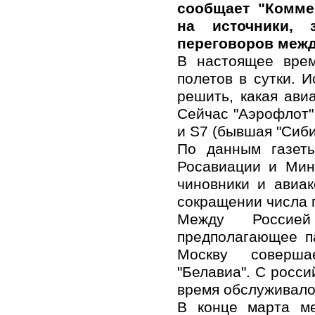
сообщает "Комме
на источники,
переговоров межд
В настоящее врем
полетов в сутки. 
решить, какая ави
Сейчас "Аэрофлот" 
и S7 (бывшая "Сибир
По данным газеты
Росавиации и Мин
чиновники и авиа
сокращении числа 
Между Россией
предполагающее п
Москву соверша
"Белавиа". С росси
время обслуживалос
В конце марта ме