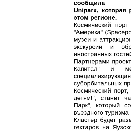
сообщила ком
Uniparx, которая
этом регионе.
Космический порт
"Америка" (Spacepo
музеи и аттракцио
экскурсии и об
иностранных госте
Партнерами проект
Капитал" и ме
специализирую
суборбитальных пр
Космический порт,
детям!", станет ч
Парк", который с
въездного туризма 
Кластер будет ра
гектаров на Яузс