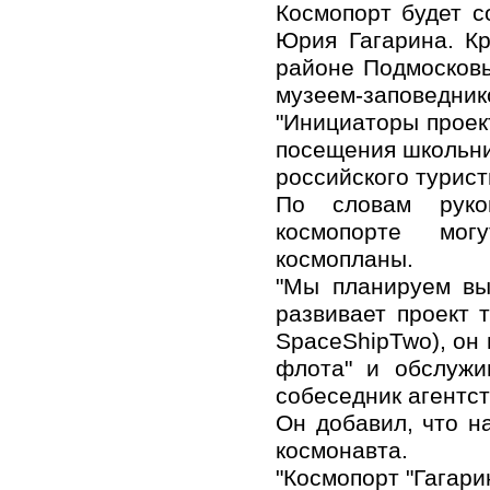
Космопорт будет с
Юрия Гагарина. Кр
районе Подмосковь
музеем-заповедник
"Инициаторы проек
посещения школьни
российского турист
По словам руков
космопорте мог
космопланы.
"Мы планируем вы
развивает проект 
SpaceShipTwo), он 
флота" и обслужив
собеседник агентст
Он добавил, что н
космонавта.
"Космопорт "Гагари