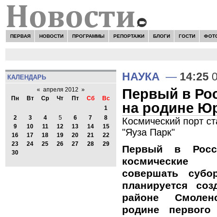
ПЕРВАЯ
НОВОСТИ
ПРОГРАММЫ
РЕПОРТАЖИ
БЛОГИ
ГОСТИ
ФОТ
НАУКА
—
14:25
0
КАЛЕНДАРЬ
Первый в Ро
«
апреля 2012
»
Пн
Вт
Ср
Чт
Пт
Сб
Вс
на родине Ю
1
2
3
4
5
6
7
8
Космический порт ст
9
10
11
12
13
14
15
"Яуза Парк"
16
17
18
19
20
21
22
23
24
25
26
27
28
29
Первый в Росс
30
космические 
совершать субо
планируется соз
районе Смолен
родине первого