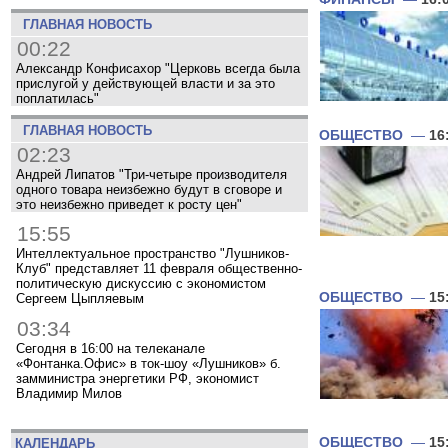
ГЛАВНАЯ НОВОСТЬ
00:22
Александр Конфисахор "Церковь всегда была
прислугой у действующей власти и за это
поплатилась"
ГЛАВНАЯ НОВОСТЬ
ОБЩЕСТВО
—
16
02:23
Андрей Липатов "Три-четыре производителя
одного товара неизбежно будут в сговоре и
это неизбежно приведет к росту цен"
15:55
Интеллектуальное пространство "Лушников-
Клуб" представляет 11 февраля общественно-
политическую дискуссию с экономистом
ОБЩЕСТВО
—
15
Сергеем Цыпляевым
03:34
Сегодня в 16:00 на телеканале
«Фонтанка.Офис» в ток-шоу «Лушников» б.
замминистра энергетики РФ, экономист
Владимир Милов
ОБЩЕСТВО
—
15
КАЛЕНДАРЬ