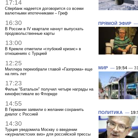
17:14
Сбербанк надеется договорится со всеми
валютными ипотечниками – Греф
16:30
ПРЯМОЙ ЭФИР
В России в IV квартале начнут выпускать
продовольственные карты
13:00
В Кремле отметили «глубокий кризис» в
отношениях с Турцией
12:25
МИР
—
19:54
— 31
Миллера переизбрали главой «Газпрома» еще
на пять лет
17:23
Фильм "Батальон" получил четыре награды на
кинофестивале во Флориде
14:55
В Германии заявили о желании сохранить
ПОЛИТИКА
—
19:
диалог с Россией
14:30
Турция уведомила Москву о введении
«журналистских виз» для российской прессы