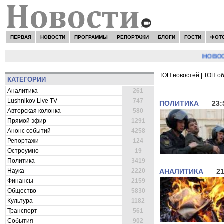
ПЕРВАЯ
НОВОСТИ
ПРОГРАММЫ
РЕПОРТАЖИ
БЛОГИ
ГОСТИ
ФОТ
НОВОСТИ:
Се
ТОП новостей
|
ТОП о
КАТЕГОРИИ
ВСЕ НОВОСТИ 
Аналитика
261
Lushnikov Live TV
747
ПОЛИТИКА
—
23:
Авторская колонка
580
Прямой эфир
1291
Анонс событий
4258
Репортажи
124
Остроумно
19
Политика
3419
Наука
2220
АНАЛИТИКА
—
21
Финансы
2159
Общество
5830
Культура
1182
Транспорт
561
События
902