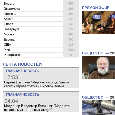
Власть
550
ПРЯМОЙ ЭФИР
Экономика
896
Церковь
204
Армия
237
Спорт
349
Петербург
522
Москва
407
Европа
861
США
315
Мир
2001
ОБЩЕСТВО
—
20
Репортажи
0
ЛЕНТА НОВОСТЕЙ
ГЛАВНАЯ НОВОСТЬ
17:53
Сергей Цыпляев "Мир как никогда близко
стоит к угрозе третьей мировой войны"
ГЛАВНАЯ НОВОСТЬ
ОБЩЕСТВО
—
20
04:04
Модельер Владимир Бухинник "Мода это
страсть мужественных людей"