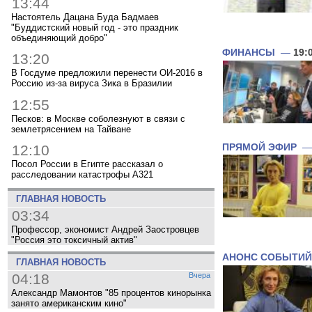
13:44
Настоятель Дацана Буда Бадмаев
"Буддистский новый год - это праздник
объединяющий добро"
ФИНАНСЫ
—
19:
13:20
В Госдуме предложили перенести ОИ-2016 в
Россию из-за вируса Зика в Бразилии
12:55
Песков: в Москве соболезнуют в связи с
землетрясением на Тайване
ПРЯМОЙ ЭФИР
12:10
Посол России в Египте рассказал о
расследовании катастрофы A321
ГЛАВНАЯ НОВОСТЬ
03:34
Профессор, экономист Андрей Заостровцев
"Россия это токсичный актив"
АНОНС СОБЫТИЙ
ГЛАВНАЯ НОВОСТЬ
04:18
Вчера
Александр Мамонтов "85 процентов кинорынка
занято американским кино"