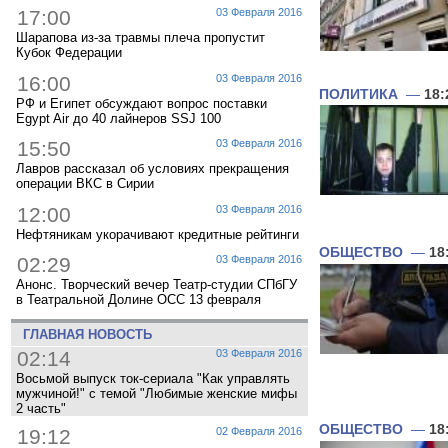
17:00
03 Февраля 2016
Шарапова из-за травмы плеча пропустит
Кубок Федерации
16:00
03 Февраля 2016
ПОЛИТИКА
—
18:
РФ и Египет обсуждают вопрос поставки
Egypt Air до 40 лайнеров SSJ 100
15:50
03 Февраля 2016
Лавров рассказал об условиях прекращения
операции ВКС в Сирии
12:00
03 Февраля 2016
Нефтяникам укорачивают кредитные рейтинги
ОБЩЕСТВО
—
18
02:29
03 Февраля 2016
Анонс. Творческий вечер Театр-студии СПбГУ
в Театральной Долине ОСС 13 февраля
ГЛАВНАЯ НОВОСТЬ
02:14
03 Февраля 2016
Восьмой выпуск ток-сериала "Как управлять
мужчиной!" с темой "Любимые женские мифы
2 часть"
ОБЩЕСТВО
—
18
19:12
02 Февраля 2016