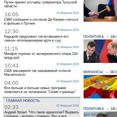
Путин принял отставку губернатора Тульской
области
16:05
02 Февраля 2016
СМИ сообщили о согласии Ди Каприо сняться
в фильме о Путине
12:30
02 Февраля 2016
Кадыров предложил «испугавшимся его
ПОЛИТИКА
—
16:
смеха» оппозиционерам идти в суд
11:15
02 Февраля 2016
Минфин отрезал от антикризисного плана 210
млрд руб.
10:43
02 Февраля 2016
США расширили так называемый «список
ФИНАНСЫ
—
16:
Магнитского»
04:00
02 Февраля 2016
Все больше и больше новых программ
появляется на телеканале "Синие страницы"
ГЛАВНАЯ НОВОСТЬ
02:33
02 Февраля 2016
ПОЛИТИКА
—
16:
Андрей Ургант "Что такое идеалогия? Вырвать
страницу - вклеить страницу. Вот и вся