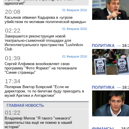
идеология!"
20:08
01 Февраля 2016
Касьянов обвинил Кадырова в «угрозе
убийством по мотивам политической вражды»
02:22
01 Февраля 2016
Завершается реконструкция новой
театрально-съемочной площадки для
Интеллектуального пространства "Lushnikov
ПОЛИТИКА
—
16:
Club
01:39
01 Февраля 2016
Сергей Алфимов возобновляет свою
программу "Фото Формат" на телеканале
"Синие страницы"
17:34
Полярник Виктор Боярский "Если не
ПОЛИТИКА
—
16:
директором, то по билетам буду приходить в
музей Арктики и Антарктики"
ГЛАВНАЯ НОВОСТЬ
01:22
Владимир Милов "Я такого "никакого"
правительства ещё не помню в нашей
истории"
ФИНАНСЫ
—
16: