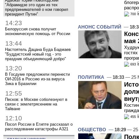
Адвокат Юрий Новолодский
блогер
"Абрамидзе это один из тех
распр
предпринимателей о ком говорил
президент Путин"
700
14:23
АНОНС СОБЫТИЙ
—
18:3
Белоруссия снова получит
Конс
экономическую помощь от России
мая 
13:44
Худрук
Настоятель Дацана Буда Бадмаев
гостях
"Буддистский новый год - это
програ
праздник объединяющий добро"
693
13:20
В Госдуме предложили перенести
ПОЛИТИКА
—
18:33
— 25 
ОИ-2016 в Россию из-за вируса
Исто
Зика в Бразилии
долж
12:55
внут
Песков: в Москве соболезнуют в
связи с землетрясением на
Костин
Тайване
гражда
12:10
455
Посол России в Египте рассказал о
расследовании катастрофы A321
ОБЩЕСТВО
—
18:29
— 25
Полк