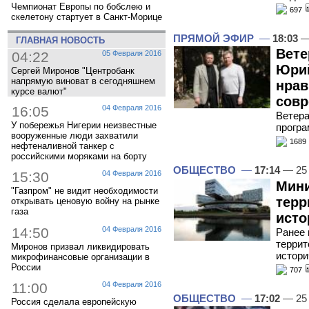
Чемпионат Европы по бобслею и
697
скелетону стартует в Санкт-Морице
ПРЯМОЙ ЭФИР
—
18:03
—
ГЛАВНАЯ НОВОСТЬ
Вете
04:22
05 Февраля 2016
Юрий
Сергей Миронов "Центробанк
напрямую виноват в сегодняшнем
нрав
курсе валют"
совр
16:05
04 Февраля 2016
Ветера
У побережья Нигерии неизвестные
програ
вооруженные люди захватили
1689
нефтеналивной танкер с
российскими моряками на борту
ОБЩЕСТВО
—
17:14
— 25
15:30
04 Февраля 2016
Мини
"Газпром" не видит необходимости
терр
открывать ценовую войну на рынке
газа
исто
14:50
04 Февраля 2016
Ранее 
террит
Миронов призвал ликвидировать
истори
микрофинансовые организации в
России
707
11:00
04 Февраля 2016
ОБЩЕСТВО
—
17:02
— 25
Россия сделала европейскую