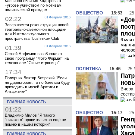
456
Касьянов обвинил Кадырова в
«угрозе убийством по мотивам
политической вражды»
ОБЩЕСТВО
—
15:53
— 25
02:22
01 Февраля 2016
«Дож
Завершается реконструкция новой
пост
театрально-съемочной площадки
площ
для Интеллектуального
пространства "Lushnikov Club
6 мая 
миллин
01:39
01 Февраля 2016
челове
Сергей Алфимов возобновляет
544
свою программу "Фото Формат" на
телеканале "Синие страницы"
ПОЛИТИКА
—
15:46
— 25 
17:34
Патр
Полярник Виктор Боярский "Если
новы
не директором, то по билетам буду
приходить в музей Арктики и
Вчера 
Антарктики"
состав
415
ГЛАВНАЯ НОВОСТЬ
01:22
ОБЩЕСТВО
—
15:17
— 25
Владимир Милов "Я такого
Генп
"никакого" правительства ещё не
помню в нашей истории"
угол
Хаса
ГЛАВНАЯ НОВОСТЬ