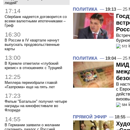
людей"
ПОЛИТИКА
—
19:13
— 25 
17:14
Госд
Сбербанк надеется договорится со
всеми валютными ипотечниками –
встр
Греф
Росс
16:30
Встре
бурное
В России в IV квартале начнут
выпускать продовольственные
572
карты
13:00
ПОЛИТИКА
—
19:04
— 25 
В Кремле отметили «глубокий
МИД 
кризис» в отношениях с Турцией
межд
12:25
безо
Миллера переизбрали главой
В наст
«Газпрома» еще на пять лет
с Евро
действ
17:23
визовы
Фильм "Батальон" получил четыре
584
награды на кинофестивале во
Флориде
ПРЯМОЙ ЭФИР
—
18:55
—
14:55
Худо
В Германии заявили о желании
сохранить диалог с Россией