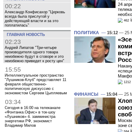
24 апр
00:22
телека
Александр Конфисахор "Церковь
необхо
всегда была прислугой у
действующей власти и за это
462
поплатилась"
ПОЛИТИКА
—
15:12
— 25 
ГЛАВНАЯ НОВОСТЬ
«Эсе
02:23
коми
Андрей Липатов "Три-четыре
встр
производителя одного товара
неизбежно будут в сговоре и это
Росс
неизбежно приведет к росту цен"
Накану
15:55
«спец
Интеллектуальное пространство
Макфо
"Лушников-Клуб" представляет 11
1212
февраля общественно-
политическую дискуссию с
экономистом Сергеем Цыпляевым
ФИНАНСЫ
—
15:04
— 25 
Хлоп
03:34
союз
Сегодня в 16:00 на телеканале
«Фонтанка.Офис» в ток-шоу
своб
«Лушников» б. замминистра
Москва
энергетики РФ, экономист
зоне с
Владимир Милов
584