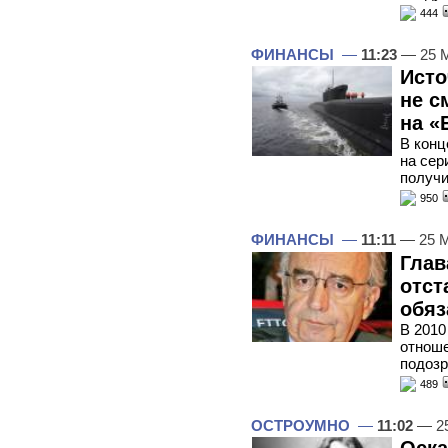
444
ФИНАНСЫ
—
11:23
— 25 
Исто
не с
на «
В конц
на сер
получи
950
ФИНАНСЫ
—
11:11
— 25 М
Глав
отст
обяз
В 2010
отноше
подозр
489
ОСТРОУМНО
—
11:02
— 25