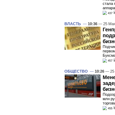
стала 
аппара
437
ВЛАСТЬ
—
10:36
— 25 Мая
Генп
подр
бизн
Подчин
первом
Буксм
457
ОБЩЕСТВО
—
10:26
— 25
Мене
заде
бизн
Подозр
млн ру
торгов
455