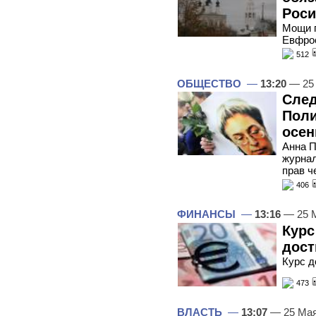
Роси
Мощи 
Евфрос
512
ОБЩЕСТВО
—
13:20
— 25
След
Поли
осен
Анна П
журна
прав ч
406
ФИНАНСЫ
—
13:16
— 25 
Курс
дост
Курс д
473
ВЛАСТЬ
—
13:07
— 25 Мая