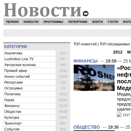
ПЕРВАЯ
НОВОСТИ
ПРОГРАММЫ
РЕПОРТАЖИ
БЛОГИ
ГОСТИ
ФОТ
ТОП новостей
|
ТОП обсуждаемых 
КАТЕГОРИИ
ВСЕ НОВОСТИ -
2012
»
М
Аналитика
261
Lushnikov Live TV
747
ФИНАНСЫ
—
19:59
— 25 
Авторская колонка
580
«Рос
Прямой эфир
1291
нефт
Анонс событий
4258
посл
Репортажи
124
Мед
Остроумно
19
Медвед
Политика
3419
предло
Наука
2220
предпр
Финансы
2159
удален
Общество
5830
1217
Культура
1182
Транспорт
561
ОБЩЕСТВО
—
19:36
— 25
События
902