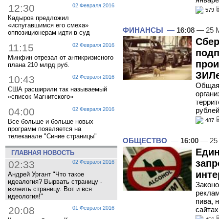
12:30
02 Февраля 2016
579
Кадыров предложил
«испугавшимся его смеха»
ФИНАНСЫ
—
16:08
— 25 
оппозиционерам идти в суд
Сбер
11:15
02 Февраля 2016
подп
Минфин отрезал от антикризисного
прои
плана 210 млрд руб.
ЗИЛ
10:43
02 Февраля 2016
Общая 
США расширили так называемый
органи
«список Магнитского»
террит
04:00
02 Февраля 2016
рубле
487
Все больше и больше новых
программ появляется на
телеканале "Синие страницы"
ОБЩЕСТВО
—
16:00
— 25
Един
ГЛАВНАЯ НОВОСТЬ
запр
02:33
02 Февраля 2016
инте
Андрей Ургант "Что такое
идеалогия? Вырвать страницу -
Законо
вклеить страницу. Вот и вся
реклам
идеология!"
пива, 
20:08
01 Февраля 2016
сайтах