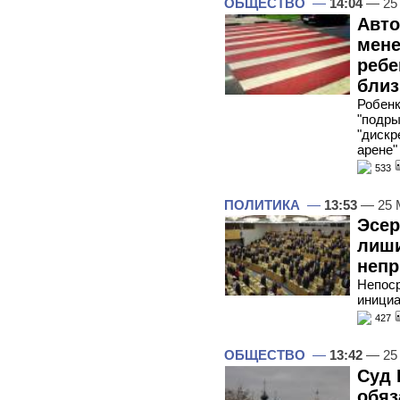
ОБЩЕСТВО
—
14:04
— 25
Авто
мене
ребе
близ
Робенк
"подры
"дискр
арене"
533
ПОЛИТИКА
—
13:53
— 25 
Эсер
лиши
непр
Непоср
инициа
427
ОБЩЕСТВО
—
13:42
— 25
Суд 
обяз