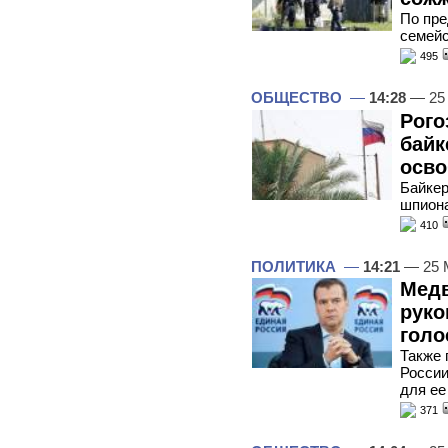
По пре
семейс
495
ОБЩЕСТВО
—
14:28
— 25
Рого
байк
осв
Байкер
шпион
410
ПОЛИТИКА
—
14:21
— 25 
Медв
руко
голо
Также 
России
для ее
371