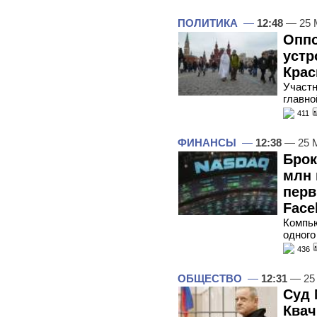
ПОЛИТИКА
—
12:48
— 25 
Опп
устр
Крас
Участн
главно
411
ФИНАНСЫ
—
12:38
— 25 
Брок
млн 
перв
Face
Компью
одного
436
ОБЩЕСТВО
—
12:31
— 25
Суд 
Квач