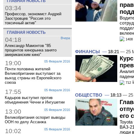
ГЛАВНАЯ НОВОСТЬ
прав
03:34
под
Профессор, экономист Андрей
Водите
Заостровцев "Россия это
сотруд
токсичный актив"
поддел
ГЛАВНАЯ НОВОСТЬ
вклеен
04:18
Вчера
1408
Александр Мамонтов "85
процентов кинорынка занято
ФИНАНСЫ
—
18:21
— 25 
американским кино"
Курс
19:00
05 Февраля 2016
прев
Почти половина жителей
Аналит
Великобритании выступают за
падени
выход страны из Европейского
союза
712
17:55
05 Февраля 2016
ОБЩЕСТВО
—
18:13
— 25
Кадыров выступил против
Глав
объединения Чечни и Ингушетии
отпу
13:00
05 Февраля 2016
его 
Великобритания оспорит выводы
Toyota
ООН по делу Ассанжа
ВАЗ-21
10:02
05 Февраля 2016
люди в