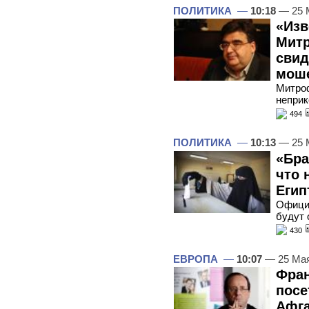
ПОЛИТИКА
—
10:18
— 25 
«Изв
Митр
свид
мош
Митроф
неприк
494
ПОЛИТИКА
—
10:13
— 25 
«Бра
что 
Егип
Официа
будут 
430
ЕВРОПА
—
10:07
— 25 Ма
Фран
посе
Афга