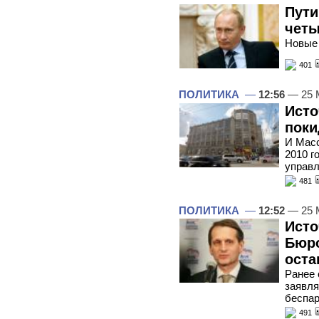
Пути
четы
Новые 
401
ПОЛИТИКА
—
12:56
— 25 
Исто
поки
И Масс
2010 г
управл
481
ПОЛИТИКА
—
12:52
— 25 
Исто
Бюро
оста
Ранее 
заявля
беспа
491