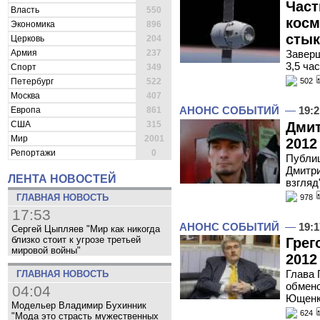
Част
Власть
550
косм
Экономика
896
стык
Церковь
204
Армия
237
Заверш
3,5 ча
Спорт
349
Петербург
522
502
Москва
407
АНОНС СОБЫТИЙ
—
19:2
Европа
861
Дмит
США
315
Мир
2001
2012
Репортажи
0
Публиц
Дмитри
ЛЕНТА НОВОСТЕЙ
взгляд
ГЛАВНАЯ НОВОСТЬ
978
17:53
АНОНС СОБЫТИЙ
—
19:1
Сергей Цыпляев "Мир как никогда
близко стоит к угрозе третьей
Грег
мировой войны"
2012
Глава 
ГЛАВНАЯ НОВОСТЬ
обмено
04:04
Ющенко
Модельер Владимир Бухинник
624
"Мода это страсть мужественных