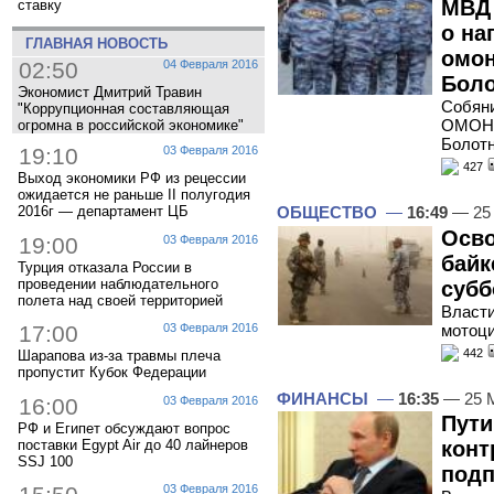
МВД
ставку
о на
ГЛАВНАЯ НОВОСТЬ
омон
02:50
04 Февраля 2016
Бол
Экономист Дмитрий Травин
Собяни
"Коррупционная составляющая
ОМОНа
огромна в российской экономике"
Болот
19:10
03 Февраля 2016
427
Выход экономики РФ из рецессии
ожидается не раньше II полугодия
2016г — департамент ЦБ
ОБЩЕСТВО
—
16:49
— 25
Осво
19:00
03 Февраля 2016
байк
Турция отказала России в
проведении наблюдательного
субб
полета над своей территорией
Власти
мотоци
17:00
03 Февраля 2016
442
Шарапова из-за травмы плеча
пропустит Кубок Федерации
ФИНАНСЫ
—
16:35
— 25 
16:00
03 Февраля 2016
Пути
РФ и Египет обсуждают вопрос
поставки Egypt Air до 40 лайнеров
конт
SSJ 100
подп
03 Февраля 2016