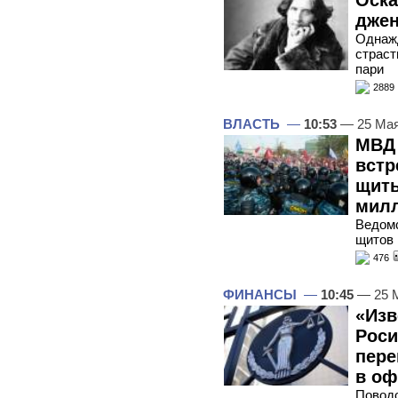
Оска
джен
Однаж
страст
пари
2889
ВЛАСТЬ
—
10:53
— 25 Мая
МВД 
встр
щиты
мил
Ведомс
щитов 
476
ФИНАНСЫ
—
10:45
— 25 
«Изв
Роси
пере
в о
Поводо