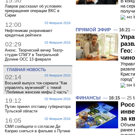
15:50
В конц
на сер
Лавров рассказал об условиях
прекращения операции ВКС в
получи
Сирии
443
12:00
03 Февраля 2016
ПРЯМОЙ ЭФИР
—
16:21
—
Нефтяникам укорачивают
кредитные рейтинги
Упр
разв
02:29
03 Февраля 2016
Гео:
Анонс. Творческий вечер Театр-
студии СПбГУ в Театральной
чино
Долине ОСС 13 февраля
Управ
развле
ГЛАВНАЯ НОВОСТЬ
Кристи
02:14
03 Февраля 2016
город"
Восьмой выпуск ток-сериала "Как
594
управлять мужчиной!" с темой
"Любимые женские мифы 2 часть"
ФИНАНСЫ
—
16:15
— 25 
19:12
02 Февраля 2016
Росс
Путин принял отставку губернатора
инве
Тульской области
за к
16:05
02 Февраля 2016
Объем 
СМИ сообщили о согласии Ди
ранее 
Каприо сняться в фильме о Путине
январе