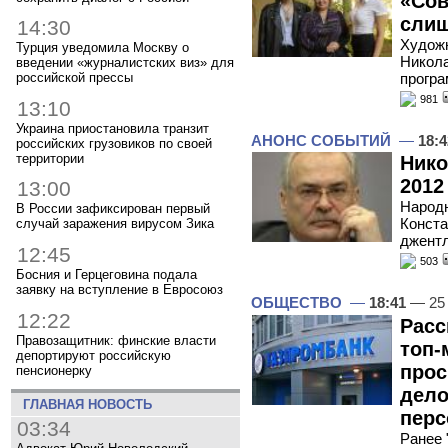
«Сов
слиш
14:30
Художн
Турция уведомила Москву о
Никола
введении «журналистских виз» для
програ
российской прессы
981
13:10
Украина приостановила транзит
АНОНС СОБЫТИЙ
—
18:4
российских грузовиков по своей
территории
Нико
2012
13:00
Народн
В России зафиксирован первый
Конста
случай заражения вирусом Зика
джент
12:45
503
Босния и Герцеговина подала
заявку на вступление в Евросоюз
ОБЩЕСТВО
—
18:41
— 25
12:22
Расс
Правозащитник: финские власти
топ-
депортируют российскую
прос
пенсионерку
дело
ГЛАВНАЯ НОВОСТЬ
перс
03:34
Ранее 