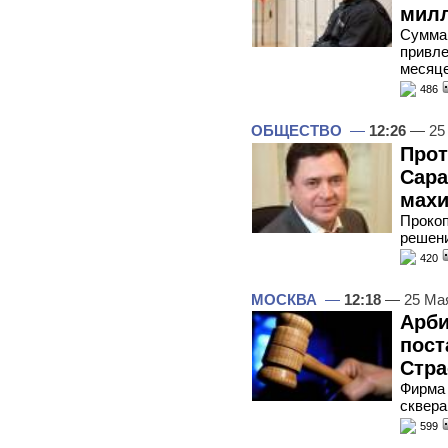
милл
Сумма 
привле
месяц
486
ОБЩЕСТВО
—
12:26
— 25
Прот
Сара
махи
Прокоп
решени
420
МОСКВА
—
12:18
— 25 Ма
Арби
пост
Стра
Фирма 
сквера
599