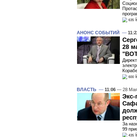
Социол
Протас
програ
635
АНОНС СОБЫТИЙ
—
11:2
Серг
28 м
"ВОТ
Директ
электр
Корабе
600
ВЛАСТЬ
—
11:06
— 28 Мая
Экс-
Сафа
долж
респ
За наз
99 при
435