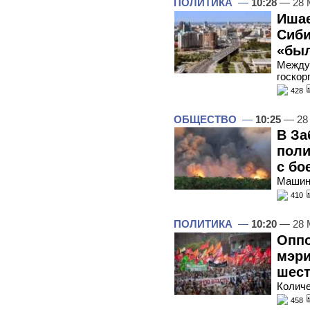
ПОЛИТИКА
—
10:28
— 28 
Ишае
Сиби
«был
Между 
госкор
428
ОБЩЕСТВО
—
10:25
— 28
В За
поли
с бо
Машина
410
ПОЛИТИКА
—
10:20
— 28 
Оппо
мэри
шест
Количе
458