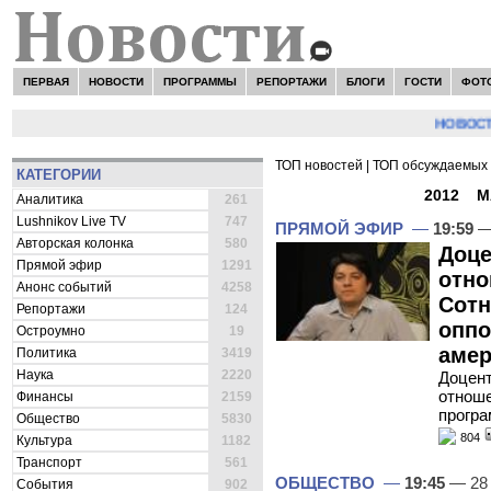
ПЕРВАЯ
НОВОСТИ
ПРОГРАММЫ
РЕПОРТАЖИ
БЛОГИ
ГОСТИ
ФОТ
НОВОСТИ:
Се
ТОП новостей
|
ТОП обсуждаемых 
КАТЕГОРИИ
ВСЕ НОВОСТИ -
2012
»
М
Аналитика
261
Lushnikov Live TV
747
ПРЯМОЙ ЭФИР
—
19:59
—
Авторская колонка
580
Доце
Прямой эфир
1291
отно
Анонс событий
4258
Сотн
Репортажи
124
опп
Остроумно
19
аме
Политика
3419
Наука
2220
Доцен
отноше
Финансы
2159
програ
Общество
5830
804
Культура
1182
Транспорт
561
ОБЩЕСТВО
—
19:45
— 28
События
902