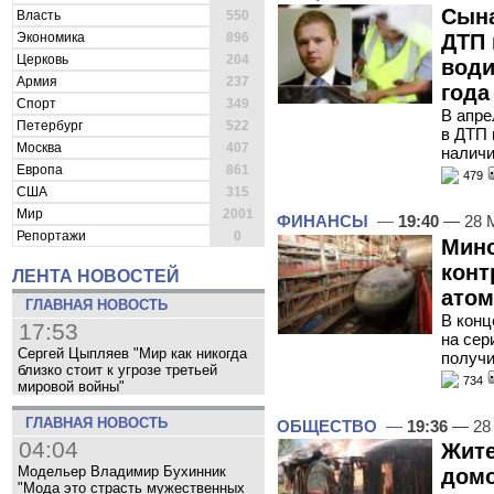
Сына
Власть
550
Экономика
896
ДТП 
Церковь
204
води
Армия
237
года
Спорт
349
В апре
Петербург
522
в ДТП 
Москва
407
наличи
Европа
861
479
США
315
Мир
2001
ФИНАНСЫ
—
19:40
— 28 
Репортажи
0
Мино
конт
ЛЕНТА НОВОСТЕЙ
атом
ГЛАВНАЯ НОВОСТЬ
В конц
17:53
на сер
Сергей Цыпляев "Мир как никогда
получи
близко стоит к угрозе третьей
734
мировой войны"
ГЛАВНАЯ НОВОСТЬ
ОБЩЕСТВО
—
19:36
— 28
04:04
Жите
Модельер Владимир Бухинник
домо
"Мода это страсть мужественных