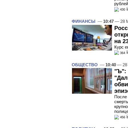
рубле
430
ФИНАНСЫ
—
10:47
— 28 
Росс
откр
на 2
Курс е
364
ОБЩЕСТВО
—
10:40
— 28
"Ъ":
"Дал
обви
эпиз
После 
смерть
крупно
полиц
456