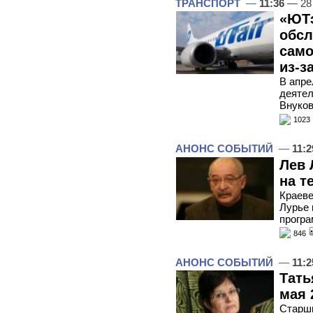
ТРАНСПОРТ
—
11:36
— 28
«ЮТэ
обсл
само
из-з
В апре
деятел
Внуков
1023
АНОНС СОБЫТИЙ
—
11:2
Лев 
на т
Краеве
Лурье 
програ
846
АНОНС СОБЫТИЙ
—
11:2
Тать
мая 
Старши