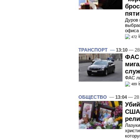
брос
пят
Дуров 
выбрас
офиса 
472
ТРАНСПОРТ
—
13:10
— 28
ФАС 
мига
служ
ФАС л
489
ОБЩЕСТВО
—
13:04
— 28
Убий
США 
рели
Лазук
христи
котору