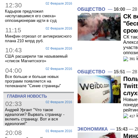
12:30
02 Февраля 2016
ОБЩЕСТВО
—
16:00
— 28
Кадыров предложил
СК в
«испугавшимся его смеха»
оппозиционерам идти в суд
"бес
11:15
02 Февраля 2016
срок
Минфин отрезал от антикризисного
СК так
плана 210 млрд руб.
Алекса
участв
10:43
02 Февраля 2016
оппози
США расширили так называемый
391
«список Магнитского»
04:00
02 Февраля 2016
ОБЩЕСТВО
—
15:51
— 28
Все больше и больше новых
Поль
программ появляется на
Twit
телеканале "Синие страницы"
слух
ГЛАВНАЯ НОВОСТЬ
Новые 
02:33
02 Февраля 2016
понеде
рейтин
Андрей Ургант "Что такое
идеалогия? Вырвать страницу -
417
вклеить страницу. Вот и вся
идеология!"
ЭКОНОМИКА
—
15:43
— 2
20:08
01 Февраля 2016
Минф