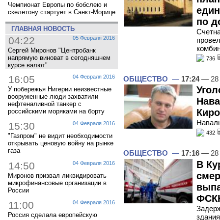
Чемпионат Европы по бобслею и
един
скелетону стартует в Санкт-Морице
по д
ГЛАВНАЯ НОВОСТЬ
Счетна
04:22
05 Февраля 2016
провел
комбин
Сергей Миронов "Центробанк
напрямую виноват в сегодняшнем
736
курсе валют"
16:05
04 Февраля 2016
ОБЩЕСТВО
—
17:24
— 28
Угол
У побережья Нигерии неизвестные
вооруженные люди захватили
Нава
нефтеналивной танкер с
Киро
российскими моряками на борту
Наваль
15:30
04 Февраля 2016
432
"Газпром" не видит необходимости
открывать ценовую войну на рынке
газа
ОБЩЕСТВО
—
17:16
— 28
В Ку
14:50
04 Февраля 2016
смер
Миронов призвал ликвидировать
микрофинансовые организации в
выпа
России
ФСК
11:00
04 Февраля 2016
Задерж
Россия сделала европейскую
здания