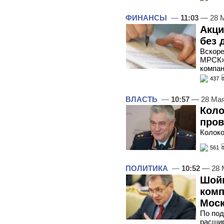
ФИНАНСЫ
—
11:03
— 28 
Акци
без 
Вскоре
МРСК»
компа
437
ВЛАСТЬ
—
10:57
— 28 Мая
Коло
про
Колоко
561
ПОЛИТИКА
—
10:52
— 28 
Шойг
комп
Мос
По под
расшир