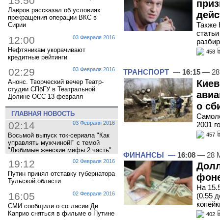
15:50
приз
Лавров рассказал об условиях
дейс
прекращения операции ВКС в
Также 
Сирии
статьи
12:00
03 Февраля 2016
разбир
Нефтяникам укорачивают
458
кредитные рейтинги
02:29
03 Февраля 2016
ТРАНСПОРТ
—
16:15
— 28
Киев
Анонс. Творческий вечер Театр-
студии СПбГУ в Театральной
авиа
Долине ОСС 13 февраля
о сб
ГЛАВНАЯ НОВОСТЬ
Самоле
02:14
03 Февраля 2016
2001 г
Восьмой выпуск ток-сериала "Как
457
управлять мужчиной!" с темой
"Любимые женские мифы 2 часть"
ФИНАНСЫ
—
16:08
— 28 
19:12
02 Февраля 2016
Долл
Путин принял отставку губернатора
фон
Тульской области
На 15.
16:05
02 Февраля 2016
(0,55 
копейк
СМИ сообщили о согласии Ди
Каприо сняться в фильме о Путине
402