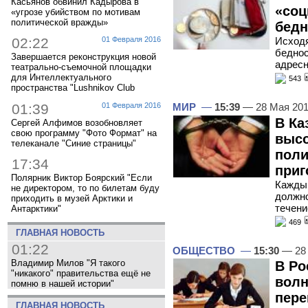
Касьянов обвинил Кадырова в
«соц
«угрозе убийством по мотивам
политической вражды»
бедн
Исходя
02:22
01 Февраля 2016
беднос
Завершается реконструкция новой
адрес
театрально-съемочной площадки
для Интеллектуального
543
пространства "Lushnikov Club
01:39
01 Февраля 2016
МИР
—
15:39
— 28 Мая 20
В Ка
Сергей Алфимов возобновляет
свою программу "Фото Формат" на
выс
телеканале "Синие страницы"
поли
17:34
приг
Полярник Виктор Боярский "Если
Каждый
не директором, то по билетам буду
должно
приходить в музей Арктики и
течени
Антарктики"
469
ГЛАВНАЯ НОВОСТЬ
01:22
ОБЩЕСТВО
—
15:30
— 28
Владимир Милов "Я такого
В Ро
"никакого" правительства ещё не
волн
помню в нашей истории"
пере
ГЛАВНАЯ НОВОСТЬ