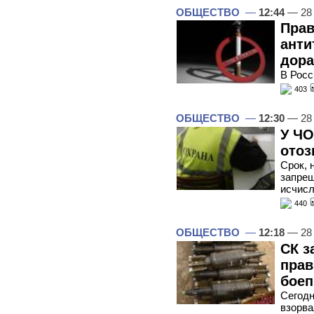
ОБЩЕСТВО
—
12:44
— 28
Прав
анти
дора
В Росс
403
ОБЩЕСТВО
—
12:30
— 28
У ЧО
отоз
Срок, 
запрещ
исчисл
440
ОБЩЕСТВО
—
12:18
— 28
СК з
прав
боеп
Сегодн
взорва