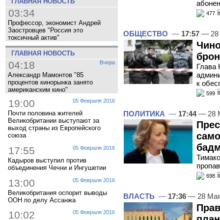
ГЛАВНАЯ НОВОСТЬ
абонен
03:34
477
Профессор, экономист Андрей
Заостровцев "Россия это
ОБЩЕСТВО
—
17:57
— 28
токсичный актив"
Чино
ГЛАВНАЯ НОВОСТЬ
бро
04:18
Вчера
Глава 
админи
Александр Мамонтов "85
процентов кинорынка занято
к обес
американским кино"
599
19:00
05 Февраля 2016
ПОЛИТИКА
—
17:44
— 28 
Почти половина жителей
Великобритании выступают за
Прес
выход страны из Европейского
само
союза
бад
17:55
05 Февраля 2016
Тимако
Кадыров выступил против
пропа
объединения Чечни и Ингушетии
698
13:00
05 Февраля 2016
Великобритания оспорит выводы
ВЛАСТЬ
—
17:36
— 28 Мая
ООН по делу Ассанжа
Прав
10:02
05 Февраля 2016
план