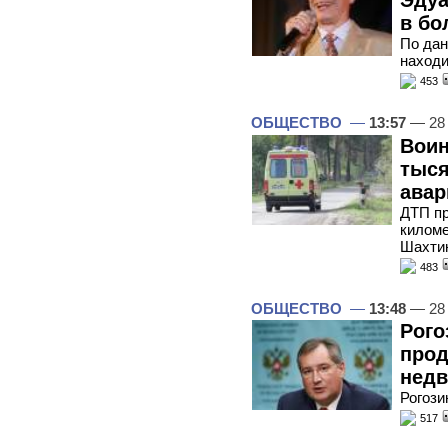
в бо
По дан
находи
453
ОБЩЕСТВО
—
13:57
— 28
Воин
тыся
авар
ДТП пр
киломе
Шахти
483
ОБЩЕСТВО
—
13:48
— 28
Рого
прод
нед
Рогози
517