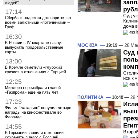
запл
людей"
рубл
17:14
Суд ус
Сбербанк надеется договорится со
Калини
всеми валютными ипотечниками –
дома в
Греф
493
16:30
В России в IV квартале начнут
МОСКВА
—
19:19
— 28 Ма
выпускать продовольственные
Суд 
карты
поль
13:00
комп
В Кремле отметили «глубокий
кризис» в отношениях с Турцией
Столич
иск к 
12:25
485
Миллера переизбрали главой
«Газпрома» еще на пять лет
ПОЛИТИКА
—
18:48
— 28 
17:23
Исла
Фильм "Батальон" получил четыре
вышл
награды на кинофестивале во
Флориде
през
Егип
14:55
Второй
В Германии заявили о желании
сохранить диалог с Россией