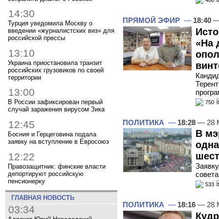
408
14:30
ПРЯМОЙ ЭФИР
—
18:40
—
Турция уведомила Москву о
Исто
введении «журналистских виз» для
российской прессы
«На 
13:10
опол
Украина приостановила транзит
винт
российских грузовиков по своей
Кандид
территории
Терент
13:00
програ
В России зафиксирован первый
750
случай заражения вирусом Зика
ПОЛИТИКА
—
18:28
— 28 
12:45
В мэ
Босния и Герцеговина подала
заявку на вступление в Евросоюз
одна
шест
12:22
Заявку
Правозащитник: финские власти
депортируют российскую
совета
пенсионерку
533
ГЛАВНАЯ НОВОСТЬ
ПОЛИТИКА
—
18:16
— 28 
03:34
Кудр