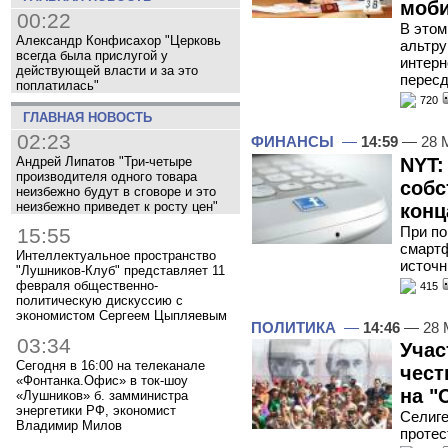
моб
00:22
В этом
Александр Конфисахор "Церковь
альтру
всегда была прислугой у
интерн
действующей власти и за это
перес
поплатилась"
720
ГЛАВНАЯ НОВОСТЬ
02:23
ФИНАНСЫ
—
14:59
— 28 
NYT:
Андрей Липатов "Три-четыре
производителя одного товара
собс
неизбежно будут в сговоре и это
неизбежно приведет к росту цен"
конц
При по
15:55
смартф
Интеллектуальное пространство
источн
"Лушников-Клуб" представляет 11
февраля общественно-
415
политическую дискуссию с
экономистом Сергеем Цыпляевым
ПОЛИТИКА
—
14:46
— 28 
03:34
Учас
Сегодня в 16:00 на телеканале
чест
«Фонтанка.Офис» в ток-шоу
на "
«Лушников» б. замминистра
энергетики РФ, экономист
Селиге
Владимир Милов
протес