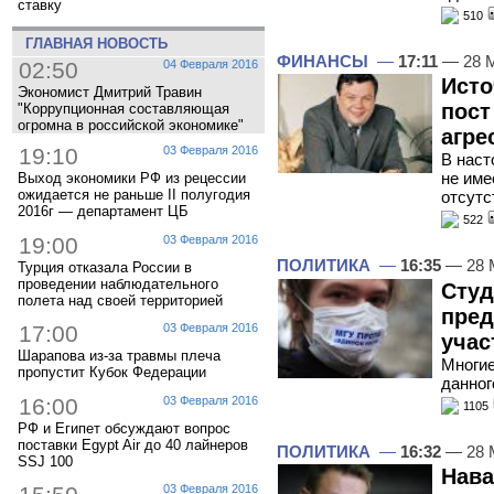
ставку
510
ГЛАВНАЯ НОВОСТЬ
ФИНАНСЫ
—
17:11
— 28 
02:50
04 Февраля 2016
Исто
Экономист Дмитрий Травин
пост
"Коррупционная составляющая
огромна в российской экономике"
агре
19:10
03 Февраля 2016
В наст
не име
Выход экономики РФ из рецессии
ожидается не раньше II полугодия
отсутс
2016г — департамент ЦБ
522
19:00
03 Февраля 2016
ПОЛИТИКА
—
16:35
— 28 
Турция отказала России в
проведении наблюдательного
Студ
полета над своей территорией
пред
17:00
03 Февраля 2016
учас
Шарапова из-за травмы плеча
Многие
пропустит Кубок Федерации
данног
16:00
03 Февраля 2016
1105
РФ и Египет обсуждают вопрос
поставки Egypt Air до 40 лайнеров
ПОЛИТИКА
—
16:32
— 28 
SSJ 100
Нава
03 Февраля 2016