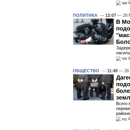
408
ПОЛИТИКА
—
12:07
— 28 
В Мо
подо
"мас
Боло
Задерж
насиль
425
ОБЩЕСТВО
—
11:49
— 28
Даге
подо
боле
зем
Всего 
переве
районе
431