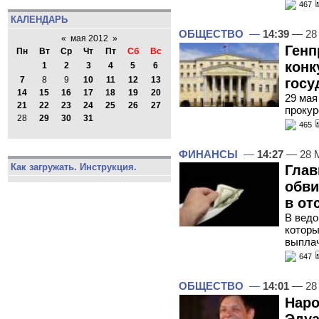
467
КАЛЕНДАРЬ
ОБЩЕСТВО
—
14:39
— 28
«
мая 2012
»
Генп
Пн
Вт
Ср
Чт
Пт
Сб
Вс
конк
1
2
3
4
5
6
7
8
9
10
11
12
13
госу
14
15
16
17
18
19
20
29 мая
21
22
23
24
25
26
27
прокур
28
29
30
31
465
ФИНАНСЫ
—
14:27
— 28 
Как загружать. Инструкция.
Глав
обви
в от
В ведо
которы
выплач
647
ОБЩЕСТВО
—
14:01
— 28
Наро
Эдуа