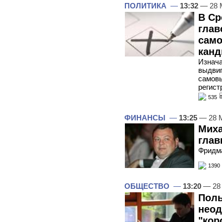
ПОЛИТИКА
—
13:32
— 28 
В Ср
глав
само
канд
Изнача
выдвиг
самов
регист
535
ФИНАНСЫ
—
13:25
— 28 
Миха
глав
Фридма
1390
ОБЩЕСТВО
—
13:20
— 28
Поль
неод
"кор