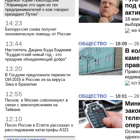
Адвокат Юрий Новолодский
под 
"Абрамидзе это один из тех
предпринимателей о ком говорил
акти
президент Путин"
18 мая
14:23
выборы
Белоруссия снова получит
468
экономическую помощь от России
13:44
ОБЩЕСТВО
—
18:09
— 28
В ко
Настоятель Дацана Буда Бадмаев
"Буддистский новый год - это
каме
праздник объединяющий добро"
прав
13:20
Правоз
В Госдуме предложили перенести
издева
ОИ-2016 в Россию из-за вируса
523
Зика в Бразилии
12:55
ОБЩЕСТВО
—
18:01
— 28
Песков: в Москве соболезнуют в
Минк
связи с землетрясением на
Тайване
зако
теле
12:10
опер
Посол России в Египте рассказал о
расследовании катастрофы A321
Основа
одного