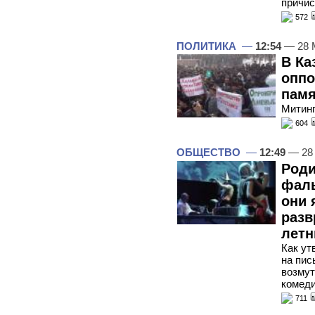
причис
572
ПОЛИТИКА
—
12:54
— 28 
В Ка
оппо
памя
Митинг
604
ОБЩЕСТВО
—
12:49
— 28
Роди
фаль
они 
разв
летн
Как ут
на пис
возмут
комед
711