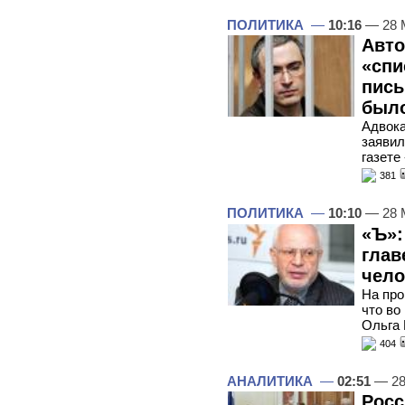
ПОЛИТИКА
—
10:16
— 28 
Авто
«спи
пись
был
Адвока
заявил
газете
381
ПОЛИТИКА
—
10:10
— 28 
«Ъ»:
глав
чело
На про
что во
Ольга 
404
АНАЛИТИКА
—
02:51
— 28
Росс