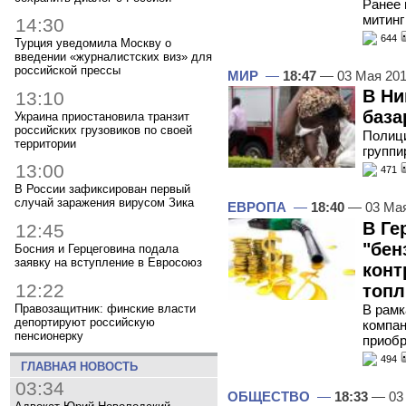
Ранее 
митинг
14:30
644
Турция уведомила Москву о
введении «журналистских виз» для
российской прессы
МИР
—
18:47
— 03 Мая 20
В Ни
13:10
база
Украина приостановила транзит
российских грузовиков по своей
Полици
территории
группи
13:00
471
В России зафиксирован первый
случай заражения вирусом Зика
ЕВРОПА
—
18:40
— 03 Ма
В Ге
12:45
"бен
Босния и Герцеговина подала
заявку на вступление в Евросоюз
кон
12:22
топл
Правозащитник: финские власти
В рамк
депортируют российскую
компан
пенсионерку
приобр
494
ГЛАВНАЯ НОВОСТЬ
03:34
ОБЩЕСТВО
—
18:33
— 03