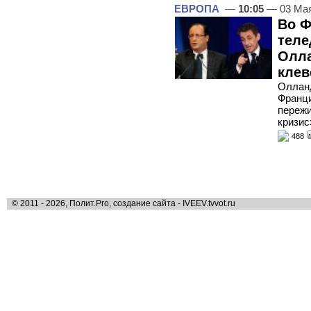
ЕВРОПА
—
10:05
— 03 Ма
Во Ф
теле
Олла
клев
Олланд
Франци
пережи
кризис
488
© 2011 - 2026, Полит.Pro, создание сайта - IVEEV.tvvot.ru