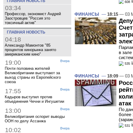
ГЛАВНАЯ НОВОСТЬ
608
03:34
ФИНАНСЫ
—
18:15
— 03 
Профессор, экономист Андрей
Заостровцев "Россия это
Депу
токсичный актив"
Счет
ГЛАВНАЯ НОВОСТЬ
затр
04:18
элек
Александр Мамонтов "85
Парлам
процентов кинорынка занято
в зале
американским кино"
систем
19:00
Вчера
535
Почти половина жителей
Великобритании выступают за
ФИНАНСЫ
—
18:09
— 03 
выход страны из Европейского
Росс
союза
рейт
17:55
Вчера
коли
Кадыров выступил против
объединения Чечни и Ингушетии
атак
По дан
13:00
Вчера
более 
Великобритания оспорит выводы
(зараж
ООН по делу Ассанжа
531
10:02
Вчера