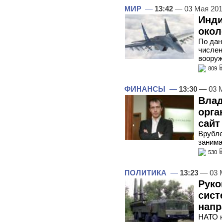
МИР
—
13:42
— 03 Мая 20
Инди
окол
По дан
числен
вооруж
809
ФИНАНСЫ
—
13:30
— 03 
Влад
орга
сайт
Врубле
занима
530
ПОЛИТИКА
—
13:23
— 03 
Руко
сист
напр
НАТО н