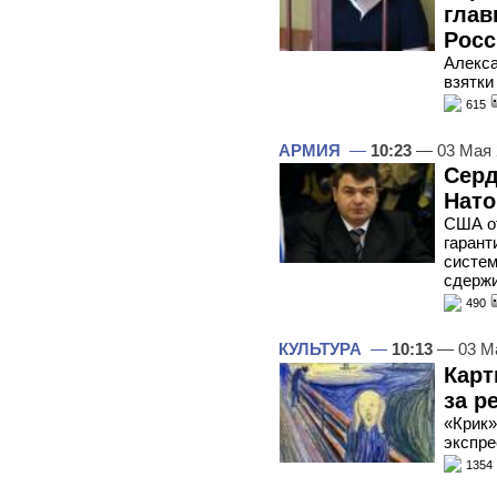
глав
Росс
Алекса
взятки
615
АРМИЯ
—
10:23
— 03 Мая
Серд
Нато
США от
гарант
систем
сдерж
490
КУЛЬТУРА
—
10:13
— 03 М
Карт
за р
«Крик»
экспре
1354