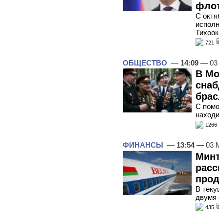
фло
С октя
исполн
Тихоо
721
ОБЩЕСТВО
—
14:09
— 03
В Мо
снаб
брас
С помо
находи
1266
ФИНАНСЫ
—
13:54
— 03 
Минт
расс
прод
В теку
двумя
435