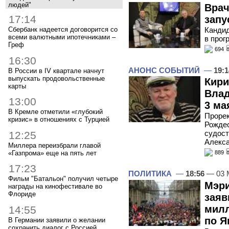
людей"
Врач
17:14
запу
Кандид
Сбербанк надеется договорится со
всеми валютными ипотечниками –
в прог
Греф
694
16:30
АНОНС СОБЫТИЙ
—
19:1
В России в IV квартале начнут
выпускать продовольственные
Кири
карты
Влад
13:00
3 ма
В Кремле отметили «глубокий
Проре
кризис» в отношениях с Турцией
Рождес
судос
12:25
Алекс
Миллера переизбрали главой
«Газпрома» еще на пять лет
889
17:23
ПОЛИТИКА
—
18:56
— 03 
Фильм "Батальон" получил четыре
Мэри
награды на кинофестивале во
Флориде
заяв
милл
14:55
по Я
В Германии заявили о желании
сохранить диалог с Россией