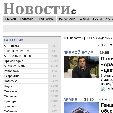
ПЕРВАЯ
НОВОСТИ
ПРОГРАММЫ
РЕПОРТАЖИ
БЛОГИ
ГОСТИ
ФОТ
ТОП новостей
|
ТОП обсуждаемых 
КАТЕГОРИИ
ВСЕ НОВОСТИ -
2012
»
М
Аналитика
261
Lushnikov Live TV
747
ПРЯМОЙ ЭФИР
—
19:56
—
Авторская колонка
580
Поли
Прямой эфир
1291
«Ара
Анонс событий
4258
«цве
Репортажи
124
Полито
Остроумно
19
Дмитри
Политика
3419
взгляд
Наука
2220
871
Финансы
2159
Общество
5830
АРМИЯ
—
19:30
— 03 Мая
Культура
1182
Генш
Транспорт
561
обес
События
902