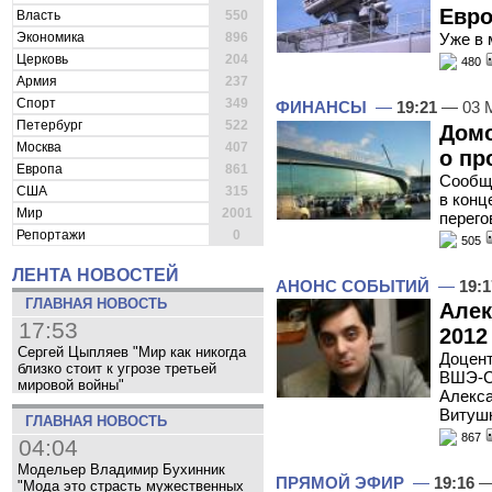
Евр
Власть
550
Экономика
896
Уже в
Церковь
204
480
Армия
237
Спорт
349
ФИНАНСЫ
—
19:21
— 03 
Петербург
522
Домо
Москва
407
о пр
Европа
861
Сообщ
США
315
в конц
Мир
2001
перего
Репортажи
0
505
ЛЕНТА НОВОСТЕЙ
АНОНС СОБЫТИЙ
—
19:1
ГЛАВНАЯ НОВОСТЬ
Алек
17:53
2012
Сергей Цыпляев "Мир как никогда
Доцент
близко стоит к угрозе третьей
ВШЭ-СП
мировой войны"
Алекса
Витуш
ГЛАВНАЯ НОВОСТЬ
867
04:04
Модельер Владимир Бухинник
ПРЯМОЙ ЭФИР
—
19:16
—
"Мода это страсть мужественных