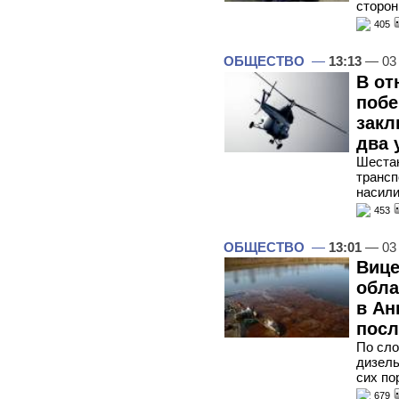
сторо
405
ОБЩЕСТВО
—
13:13
— 03
В от
побе
закл
два 
Шестак
трансп
насили
453
ОБЩЕСТВО
—
13:01
— 03
Вице
обла
в Ан
посл
По сло
дизель
сих по
679