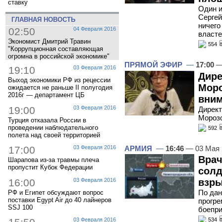
ставку
Один и
Сергей
ГЛАВНАЯ НОВОСТЬ
ничего
02:50
04 Февраля 2016
власте
Экономист Дмитрий Травин
554
"Коррупционная составляющая
огромна в российской экономике"
ПРЯМОЙ ЭФИР
—
17:00
—
19:10
03 Февраля 2016
Дире
Выход экономики РФ из рецессии
Моро
ожидается не раньше II полугодия
2016г — департамент ЦБ
вним
19:00
03 Февраля 2016
Директ
Морозо
Турция отказала России в
проведении наблюдательного
592
полета над своей территорией
АРМИЯ
—
16:46
— 03 Мая
17:00
03 Февраля 2016
Врач
Шарапова из-за травмы плеча
пропустит Кубок Федерации
солд
16:00
03 Февраля 2016
взры
По дан
РФ и Египет обсуждают вопрос
поставки Egypt Air до 40 лайнеров
прогре
SSJ 100
боепри
03 Февраля 2016
534