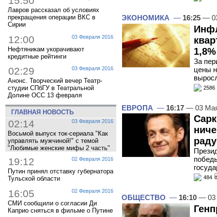
15:50
Лавров рассказал об условиях
прекращения операции ВКС в
ЭКОНОМИКА
—
16:25
— 0
Сирии
Инфл
12:00
03 Февраля 2016
квар
Нефтяникам укорачивают
1,8%
кредитные рейтинги
За пер
цены н
02:29
03 Февраля 2016
выросл
Анонс. Творческий вечер Театр-
студии СПбГУ в Театральной
2586
Долине ОСС 13 февраля
ЕВРОПА
—
16:17
— 03 Ма
ГЛАВНАЯ НОВОСТЬ
Сарк
02:14
03 Февраля 2016
ниче
Восьмой выпуск ток-сериала "Как
раду
управлять мужчиной!" с темой
"Любимые женские мифы 2 часть"
Презид
победы
19:12
02 Февраля 2016
госуда
Путин принял отставку губернатора
484
Тульской области
16:05
02 Февраля 2016
ОБЩЕСТВО
—
16:10
— 03
СМИ сообщили о согласии Ди
Генп
Каприо сняться в фильме о Путине