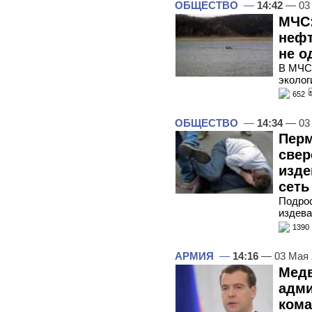
ОБЩЕСТВО
—
14:42
— 03
МЧС:
нефт
не о
В МЧС 
эколог
652
ОБЩЕСТВО
—
14:34
— 03
Перм
свер
изде
сеть
Подрос
издева
1390
АРМИЯ
—
14:16
— 03 Мая
Медв
адми
ком