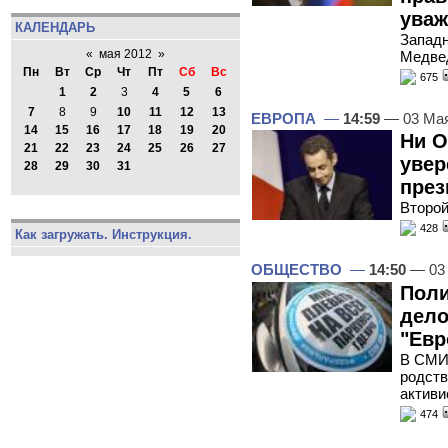
уваж
КАЛЕНДАРЬ
Западн
«
мая 2012
»
Медвед
Пн
Вт
Ср
Чт
Пт
Сб
Вс
675
1
2
3
4
5
6
7
8
9
10
11
12
13
ЕВРОПА
—
14:59
— 03 Ма
14
15
16
17
18
19
20
Ни О
21
22
23
24
25
26
27
увер
28
29
30
31
през
Второй
428
Как загружать. Инструкция.
ОБЩЕСТВО
—
14:50
— 03
Поли
дело
"Евр
В СМИ
родств
активи
474