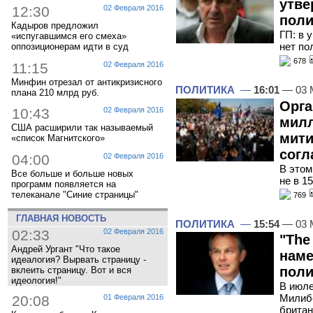
утве
12:30
02 Февраля 2016
поли
Кадыров предложил
ГП: в 
«испугавшимся его смеха»
нет по
оппозиционерам идти в суд
678
11:15
02 Февраля 2016
Минфин отрезал от антикризисного
ПОЛИТИКА
—
16:01
— 03 
плана 210 млрд руб.
Орга
10:43
02 Февраля 2016
милл
США расширили так называемый
мити
«список Магнитского»
согл
04:00
02 Февраля 2016
В этом
Все больше и больше новых
не в 15
программ появляется на
телеканале "Синие страницы"
769
ГЛАВНАЯ НОВОСТЬ
ПОЛИТИКА
—
15:54
— 03 
02:33
02 Февраля 2016
"The
Андрей Ургант "Что такое
наме
идеалогия? Вырвать страницу -
поли
вклеить страницу. Вот и вся
идеология!"
В июле
Милибе
20:08
01 Февраля 2016
британ