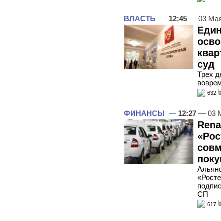
ВЛАСТЬ
—
12:45
— 03 Мая
Един
осв
квар
суд
Трех д
воврем
632
ФИНАНСЫ
—
12:27
— 03 
Rena
«Рос
совм
поку
Альянс
«Росте
подпис
СП
617