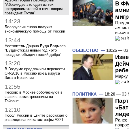
Адвокат Юрий Новолодский
В ФМ
"Абрамидзе это один из тех
предпринимателей о ком говорил
амни
президент Путин"
мигр
14:23
Предл
Белоруссия снова получит
амнист
экономическую помощь от России
вскочи
521
13:44
Настоятель Дацана Буда Бадмаев
ОБЩЕСТВО
—
18:25
— 03
"Буддистский новый год - это
праздник объединяющий добро"
Изве
13:20
Дейч
В Госдуме предложили перенести
ребе
ОИ-2016 в Россию из-за вируса
Марку 
Зика в Бразилии
764
12:55
Песков: в Москве соболезнуют в
ПОЛИТИКА
—
18:20
— 03 
связи с землетрясением на
Пар
Тайване
«Бат
12:10
лиде
Посол России в Египте рассказал о
Ранее 
расследовании катастрофы A321
попрос