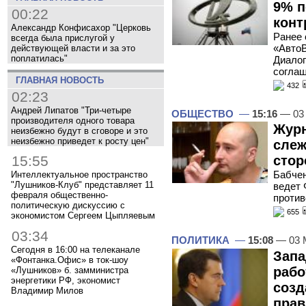
9% п
00:22
конт
Александр Конфисахор "Церковь
Ранее 
всегда была прислугой у
«АвтоВ
действующей власти и за это
поплатилась"
Диалог
соглаш
ГЛАВНАЯ НОВОСТЬ
432
02:23
Андрей Липатов "Три-четыре
ОБЩЕСТВО
—
15:16
— 03
производителя одного товара
Журн
неизбежно будут в сговоре и это
неизбежно приведет к росту цен"
слеж
15:55
стор
Бабчен
Интеллектуальное пространство
"Лушников-Клуб" представляет 11
ведет 
февраля общественно-
проти
политическую дискуссию с
655
экономистом Сергеем Цыпляевым
03:34
ПОЛИТИКА
—
15:08
— 03 
Сегодня в 16:00 на телеканале
Запа
«Фонтанка.Офис» в ток-шоу
рабо
«Лушников» б. замминистра
энергетики РФ, экономист
созд
Владимир Милов
прав