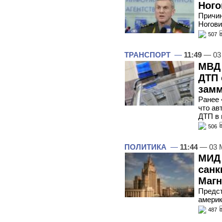
Ного
Причин
Ногови
507
ТРАНСПОРТ
—
11:49
— 03
МВД 
ДТП 
замм
Ранее 
что ав
ДТП в
506
ПОЛИТИКА
—
11:44
— 03 
МИД 
санк
Магн
Предс
америк
487