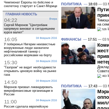
Чемпионат Европы по бобслею и
ПОЛИТИКА
—
18:03
— 03 
скелетону стартует в Санкт-Морице
Пути
прин
ГЛАВНАЯ НОВОСТЬ
04:22
Вчера
Тимоше
на сем
Сергей Миронов "Центробанк
напрямую виноват в сегодняшнем
526
курсе валют"
16:05
04 Февраля 2016
ФИНАНСЫ
—
17:51
— 03 
Коми
У побережья Нигерии неизвестные
вооруженные люди захватили
жест
нефтеналивной танкер с
российскими моряками на борту
прив
нете
15:30
04 Февраля 2016
Доклад
"Газпром" не видит необходимости
Совет
открывать ценовую войну на рынке
газа
463
14:50
04 Февраля 2016
ПОЛИТИКА
—
17:43
— 03 
Миронов призвал ликвидировать
микрофинансовые организации в
Мэри
России
оппо
11:00
04 Февраля 2016
милл
Россия сделала европейскую
пло