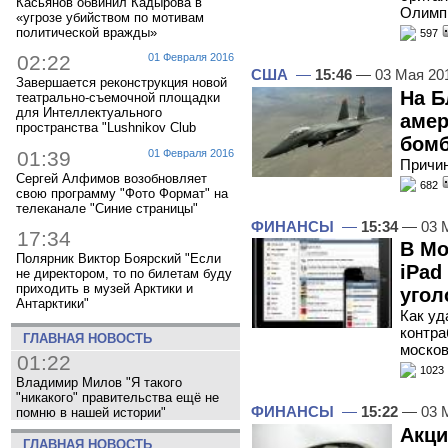
Касьянов обвинил Кадырова в
Олимпи
«угрозе убийством по мотивам
политической вражды»
597
02:22
01 Февраля 2016
США
—
15:46
— 03 Мая 20
Завершается реконструкция новой
На Б
театрально-съемочной площадки
для Интеллектуального
амер
пространства "Lushnikov Club
бом
01:39
01 Февраля 2016
Причин
Сергей Алфимов возобновляет
682
свою программу "Фото Формат" на
телеканале "Синие страницы"
ФИНАНСЫ
—
15:34
— 03 
17:34
В Мо
Полярник Виктор Боярский "Если
iPad
не директором, то по билетам буду
приходить в музей Арктики и
угол
Антарктики"
Как уд
контра
ГЛАВНАЯ НОВОСТЬ
москов
01:22
1023
Владимир Милов "Я такого
"никакого" правительства ещё не
ФИНАНСЫ
—
15:22
— 03 
помню в нашей истории"
Акци
ГЛАВНАЯ НОВОСТЬ