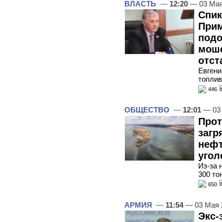
ВЛАСТЬ
—
12:20
— 03 Мая
Спик
Прим
подо
моше
отст
Евгени
топлив
446
ОБЩЕСТВО
—
12:01
— 03
Прот
загр
нефт
угол
Из-за 
300 то
650
АРМИЯ
—
11:54
— 03 Мая 
Экс-