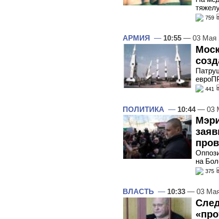
тяжелу
759
АРМИЯ
—
10:55
— 03 Мая
Моск
созд
Патру
евроП
441
ПОЛИТИКА
—
10:44
— 03 
Мэри
заяв
пров
Оппози
на Бол
375
ВЛАСТЬ
—
10:33
— 03 Мая
След
«про