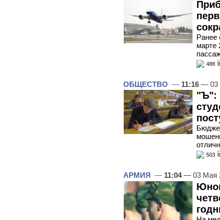
Приб
перв
сокр
Ранее 
марте 
пассаж
488
ОБЩЕСТВО
—
11:16
— 03
"Ъ":
студ
пост
Бюдже
мошенн
отличн
503
АРМИЯ
—
11:04
— 03 Мая 
Юнош
четв
годн
На мед