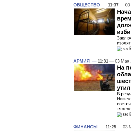
ОБЩЕСТВО
—
11:37
— 03
Нача
врем
долж
изби
Заключ
изолят
599
АРМИЯ
—
11:31
— 03 Мая 
На п
обла
шест
утил
В резу
Нижего
состоя
тяжел
530
ФИНАНСЫ
—
11:25
— 03 