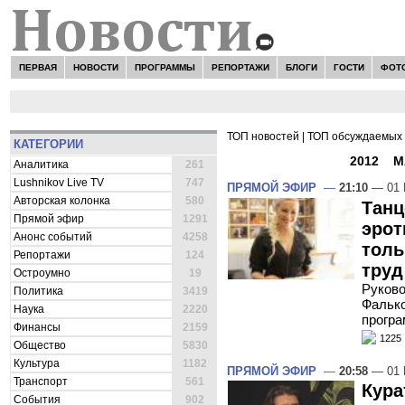
ПЕРВАЯ
НОВОСТИ
ПРОГРАММЫ
РЕПОРТАЖИ
БЛОГИ
ГОСТИ
ФОТ
ТОП новостей
|
ТОП обсуждаемых 
КАТЕГОРИИ
ВСЕ НОВОСТИ -
2012
»
М
Аналитика
261
Lushnikov Live TV
747
ПРЯМОЙ ЭФИР
—
21:10
— 01 
Авторская колонка
580
Танц
Прямой эфир
1291
эрот
Анонс событий
4258
толь
Репортажи
124
труд
Остроумно
19
Руково
Политика
3419
Фалько
Наука
2220
програ
Финансы
2159
1225
Общество
5830
Культура
1182
ПРЯМОЙ ЭФИР
—
20:58
— 01 
Транспорт
561
Кура
События
902