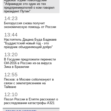
Адвокат Юрий Новолодский
"Абрамидзе это один из тех
предпринимателей о ком говорил
президент Путин"
14:23
Белоруссия снова получит
экономическую помощь от России
13:44
Настоятель Дацана Буда Бадмаев
"Буддистский новый год - это
праздник объединяющий добро"
13:20
В Госдуме предложили перенести
ОИ-2016 в Россию из-за вируса
Зика в Бразилии
12:55
Песков: в Москве соболезнуют в
связи с землетрясением на
Тайване
12:10
Посол России в Египте рассказал о
расследовании катастрофы A321