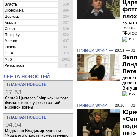
Царе
Власть
550
фото
Экономика
896
плох
Церковь
204
Курато
Армия
237
гостях
Спорт
349
"Фото
Петербург
522
1199
Москва
407
Европа
861
ПРЯМОЙ ЭФИР
—
20:51
— 01 
США
315
Экол
Мир
2001
Лонд
Репортажи
0
Пете
ЛЕНТА НОВОСТЕЙ
директ
директ
ГЛАВНАЯ НОВОСТЬ
Витушк
17:53
1122
Сергей Цыпляев "Мир как никогда
близко стоит к угрозе третьей
ПРЯМОЙ ЭФИР
—
20:30
— 01 
мировой войны"
Юрис
ГЛАВНАЯ НОВОСТЬ
«Сег
04:04
поде
Модельер Владимир Бухинник
лет»
"Мода это страсть мужественных