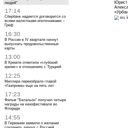
Юрист 
людей"
Алекса
17:14
«Урбан
Сбербанк надеется договорится со
841
всеми валютными ипотечниками –
Греф
16:30
В России в IV квартале начнут
выпускать продовольственные
карты
13:00
В Кремле отметили «глубокий
кризис» в отношениях с Турцией
12:25
Миллера переизбрали главой
«Газпрома» еще на пять лет
17:23
Фильм "Батальон" получил четыре
награды на кинофестивале во
Флориде
14:55
В Германии заявили о желании
сохранить диалог с Россией