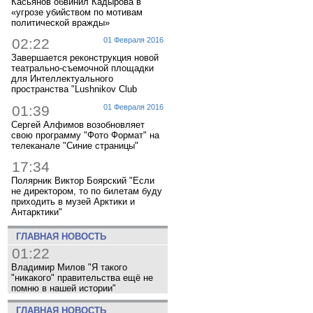
Касьянов обвинил Кадырова в
«угрозе убийством по мотивам
политической вражды»
02:22
01 Февраля 2016
Завершается реконструкция новой
театрально-съемочной площадки
для Интеллектуального
пространства "Lushnikov Club
01:39
01 Февраля 2016
Сергей Алфимов возобновляет
свою программу "Фото Формат" на
телеканале "Синие страницы"
17:34
Полярник Виктор Боярский "Если
не директором, то по билетам буду
приходить в музей Арктики и
Антарктики"
ГЛАВНАЯ НОВОСТЬ
01:22
Владимир Милов "Я такого
"никакого" правительства ещё не
помню в нашей истории"
ГЛАВНАЯ НОВОСТЬ