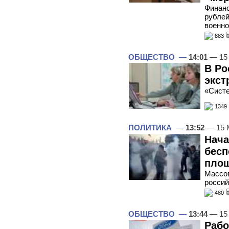
Финанс
рублей
военн
883
ОБЩЕСТВО
—
14:01
— 15
В Ро
экст
«Систе
1349
ПОЛИТИКА
—
13:52
— 15 
Нача
бесп
пло
Массов
россий
480
ОБЩЕСТВО
—
13:44
— 15
Рабо