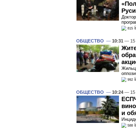
«Пол
Руси
Доктор
програ
815
ОБЩЕСТВО
—
10:31
— 15
Жите
обра
акци
Жильцы
оппози
992
ОБЩЕСТВО
—
10:24
— 15
ЕСПЧ
вино
и об
Инциде
588