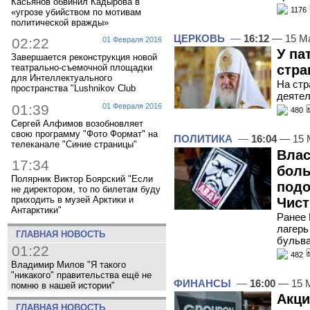
Касьянов обвинил Кадырова в
1176
«угрозе убийством по мотивам
политической вражды»
ЦЕРКОВЬ
—
16:12
— 15 М
02:22
01 Февраля 2016
У па
Завершается реконструкция новой
стра
театрально-съемочной площадки
для Интеллектуального
На стр
пространства "Lushnikov Club
деятел
01:39
01 Февраля 2016
480
Сергей Алфимов возобновляет
свою программу "Фото Формат" на
ПОЛИТИКА
—
16:04
— 15 
телеканале "Синие страницы"
Влас
17:34
боль
Полярник Виктор Боярский "Если
подо
не директором, то по билетам буду
приходить в музей Арктики и
Чист
Антарктики"
Ранее 
лагерь
ГЛАВНАЯ НОВОСТЬ
бульв
01:22
482
Владимир Милов "Я такого
"никакого" правительства ещё не
ФИНАНСЫ
—
16:00
— 15 
помню в нашей истории"
Акци
ГЛАВНАЯ НОВОСТЬ