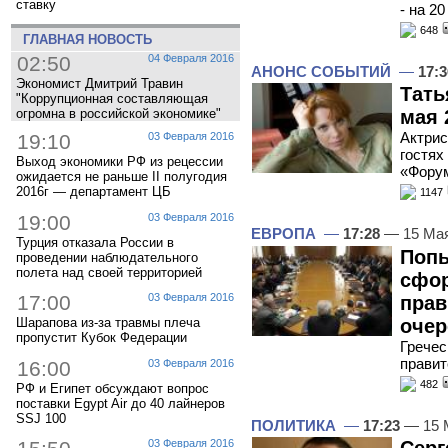
ставку
- на 2
648
ГЛАВНАЯ НОВОСТЬ
02:50
04 Февраля 2016
АНОНС СОБЫТИЙ
—
17:3
Экономист Дмитрий Травин
Тать
"Коррупционная составляющая
огромна в российской экономике"
мая 
Актрис
19:10
03 Февраля 2016
гостях
Выход экономики РФ из рецессии
«Фору
ожидается не раньше II полугодия
2016г — департамент ЦБ
1147
19:00
03 Февраля 2016
ЕВРОПА
—
17:28
— 15 Ма
Турция отказала России в
Попы
проведении наблюдательного
полета над своей территорией
сфор
17:00
03 Февраля 2016
прав
очер
Шарапова из-за травмы плеча
пропустит Кубок Федерации
Гречес
правит
16:00
03 Февраля 2016
482
РФ и Египет обсуждают вопрос
поставки Egypt Air до 40 лайнеров
SSJ 100
ПОЛИТИКА
—
17:23
— 15 
03 Февраля 2016