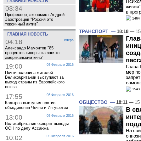
Психол
ГЛАВНАЯ НОВОСТЬ
жизни"
03:34
в прог
Профессор, экономист Андрей
1464
Заостровцев "Россия это
токсичный актив"
ТРАНСПОРТ
—
18:18
— 15
ГЛАВНАЯ НОВОСТЬ
Глав
04:18
Вчера
иниц
Александр Мамонтов "85
созд
процентов кинорынка занято
американским кино"
пасс
19:00
05 Февраля 2016
Глава 
мер по
Почти половина жителей
запрет
Великобритании выступают за
выход страны из Европейского
самол
союза
1543
17:55
05 Февраля 2016
ОБЩЕСТВО
—
18:11
— 15
Кадыров выступил против
объединения Чечни и Ингушетии
В св
инте
13:00
05 Февраля 2016
подд
Великобритания оспорит выводы
ООН по делу Ассанжа
На сай
оппози
10:02
05 Февраля 2016