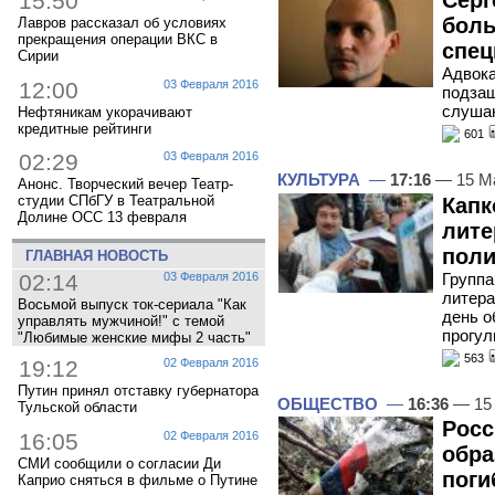
15:50
Серг
боль
Лавров рассказал об условиях
прекращения операции ВКС в
спец
Сирии
Адвока
12:00
03 Февраля 2016
подзащ
слушан
Нефтяникам укорачивают
кредитные рейтинги
601
02:29
03 Февраля 2016
КУЛЬТУРА
—
17:16
— 15 М
Анонс. Творческий вечер Театр-
студии СПбГУ в Театральной
Капк
Долине ОСС 13 февраля
лите
поли
ГЛАВНАЯ НОВОСТЬ
02:14
03 Февраля 2016
Группа
литера
Восьмой выпуск ток-сериала "Как
день о
управлять мужчиной!" с темой
прогул
"Любимые женские мифы 2 часть"
563
19:12
02 Февраля 2016
Путин принял отставку губернатора
ОБЩЕСТВО
—
16:36
— 15
Тульской области
Росс
16:05
02 Февраля 2016
обра
СМИ сообщили о согласии Ди
поги
Каприо сняться в фильме о Путине