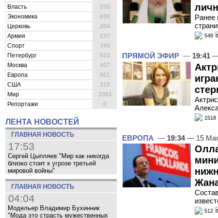
личн
Власть
550
Экономика
896
Ранее 
страни
Церковь
204
Армия
237
548
Спорт
349
ПРЯМОЙ ЭФИР
—
19:41
—
Петербург
522
Актр
Москва
407
Европа
861
игра
США
315
стер
Мир
2001
Актрис
Репортажи
0
Алекса
1518
ЛЕНТА НОВОСТЕЙ
ГЛАВНАЯ НОВОСТЬ
ЕВРОПА
—
19:34
— 15 Ма
17:53
Олла
Сергей Цыпляев "Мир как никогда
мини
близко стоит к угрозе третьей
нижн
мировой войны"
Жана
ГЛАВНАЯ НОВОСТЬ
Состав
04:04
извест
Модельер Владимир Бухинник
512
"Мода это страсть мужественных