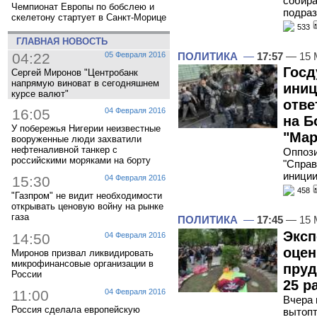
собира
Чемпионат Европы по бобслею и
подра
скелетону стартует в Санкт-Морице
533
ГЛАВНАЯ НОВОСТЬ
ПОЛИТИКА
—
17:57
— 15 
04:22
05 Февраля 2016
Госд
Сергей Миронов "Центробанк
напрямую виноват в сегодняшнем
иниц
курсе валют"
отве
16:05
04 Февраля 2016
на Б
У побережья Нигерии неизвестные
"Ма
вооруженные люди захватили
нефтеналивной танкер с
Оппоз
российскими моряками на борту
"Справ
иниции
15:30
04 Февраля 2016
458
"Газпром" не видит необходимости
открывать ценовую войну на рынке
газа
ПОЛИТИКА
—
17:45
— 15 
Эксп
14:50
04 Февраля 2016
оцен
Миронов призвал ликвидировать
микрофинансовые организации в
пруд
России
25 р
11:00
04 Февраля 2016
Вчера 
Россия сделала европейскую
вытопт