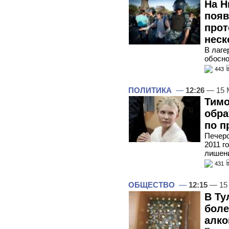
На Н
появ
прот
неск
В лаге
обосно
443
ПОЛИТИКА
—
12:26
— 15 
Тимо
обра
по п
Печерс
2011 г
лишен
431
ОБЩЕСТВО
—
12:15
— 15
В Ту
боле
алко