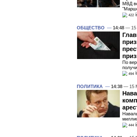
МВД во
"Марше
422
ОБЩЕСТВО
—
14:48
— 15
Глав
приз
прес
приз
По вер
получи
494
ПОЛИТИКА
—
14:38
— 15 
Нава
комп
арес
Наваль
милли
444