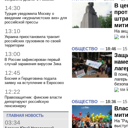
В це
14:30
прот
Турция уведомила Москву о
штра
введении «журналистских виз» для
российской прессы
мити
13:10
На акц
Украина приостановила транзит
458
российских грузовиков по своей
территории
ОБЩЕСТВО
—
18:46
— 15
13:00
Защи
В России зафиксирован первый
наме
случай заражения вирусом Зика
лаге
12:45
В поне
Босния и Герцеговина подала
лагерь
заявку на вступление в Евросоюз
безопа
558
12:22
Правозащитник: финские власти
ОБЩЕСТВО
—
18:36
— 15
депортируют российскую
пенсионерку
Влас
мити
ГЛАВНАЯ НОВОСТЬ
На "Р
03:34
выступ