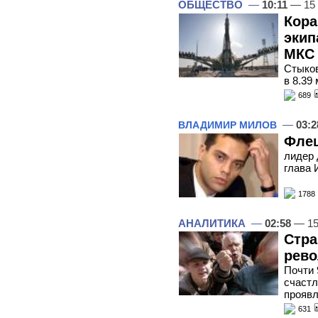
ОБЩЕСТВО
—
10:11
— 15
Кора
экип
МКС 
Стыков
в 8.39
689
—
03:2
ВЛАДИМИР МИЛОВ
Фле
лидер 
глава 
1788
АНАЛИТИКА
—
02:58
— 15
Стра
рев
Почти 
счастл
проявл
631