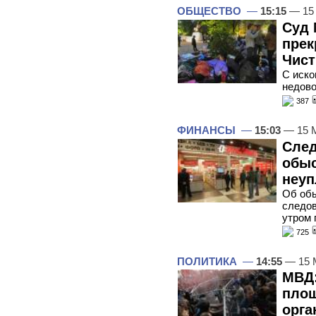
ОБЩЕСТВО
—
15:15
— 15
Суд 
прек
Чист
С иско
недово
387
ФИНАНСЫ
—
15:03
— 15 
След
обыс
неуп
Об об
следов
утром 
725
ПОЛИТИКА
—
14:55
— 15 
МВД:
площ
орга