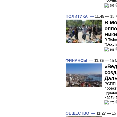
порядк
895
ПОЛИТИКА
—
11:45
— 15 
В Мо
оппо
Ники
В Twit
"Оккуп
606
ФИНАНСЫ
—
11:35
— 15 
«Вед
созд
Даль
РСПП с
проект
однако
часть 
476
ОБЩЕСТВО
—
11:27
— 15