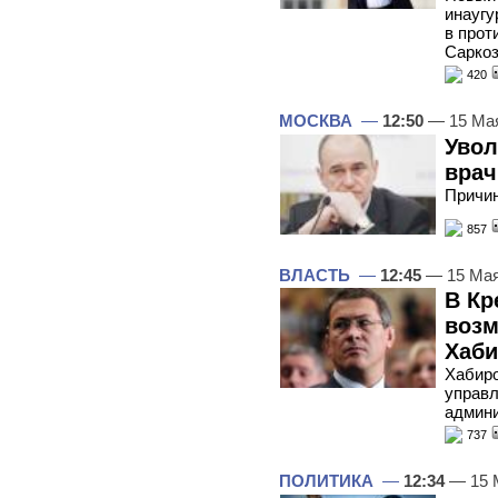
инаугу
в прот
Саркоз
420
МОСКВА
—
12:50
— 15 Ма
Увол
врач
Причин
857
ВЛАСТЬ
—
12:45
— 15 Мая
В Кр
возм
Хаби
Хабиро
управл
админи
737
ПОЛИТИКА
—
12:34
— 15 