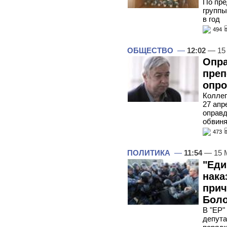
По пре
группы
в год
494
ОБЩЕСТВО
—
12:02
— 15
Опра
преп
опро
Коллег
27 апр
оправд
обвиня
473
ПОЛИТИКА
—
11:54
— 15 
"Еди
нака
прич
Бол
В "ЕР"
депута