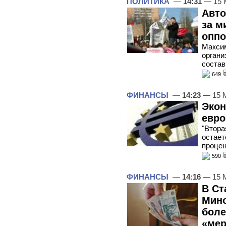
ПОЛИТИКА
—
14:31
— 15 
Авто
за м
оппо
Макси
органи
состав
649
ФИНАНСЫ
—
14:23
— 15 
Экон
евро
"Втора
остает
процен
590
ФИНАНСЫ
—
14:16
— 15 
В Ст
Мин
боле
«ме