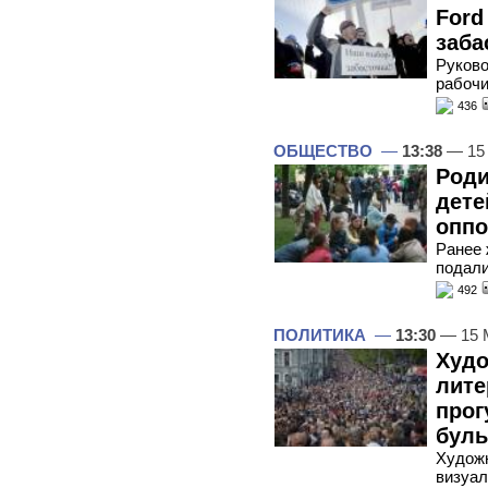
Ford
заба
Руково
рабочи
436
ОБЩЕСТВО
—
13:38
— 15
Роди
дете
оппо
Ранее 
подали
492
ПОЛИТИКА
—
13:30
— 15 
Худо
лите
прог
бул
Художн
визуал