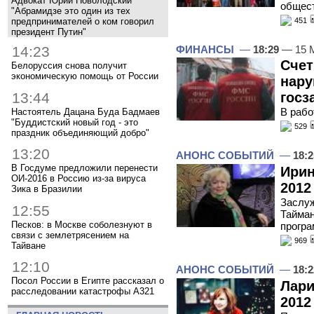
Адвокат Юрий Новолодский
общест
"Абрамидзе это один из тех
предпринимателей о ком говорил
451
президент Путин"
ФИНАНСЫ
—
18:29
— 15 
14:23
Счет
Белоруссия снова получит
экономическую помощь от России
нару
13:44
госз
В раб
Настоятель Дацана Буда Бадмаев
"Буддистский новый год - это
529
праздник объединяющий добро"
13:20
АНОНС СОБЫТИЙ
—
18:2
В Госдуме предложили перенести
Ирин
ОИ-2016 в Россию из-за вируса
2012
Зика в Бразилии
Заслуж
12:55
Тайман
Песков: в Москве соболезнуют в
програ
связи с землетрясением на
969
Тайване
12:10
АНОНС СОБЫТИЙ
—
18:2
Посол России в Египте рассказал о
Лари
расследовании катастрофы A321
2012