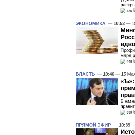
раскр
430
ЭКОНОМИКА
—
10:52
— 1
Мин
Росс
вдво
Профиц
млрд 
448
ВЛАСТЬ
—
10:46
— 15 Мая
«Ъ»:
прем
прав
В назн
правит
559
ПРЯМОЙ ЭФИР
—
10:39
—
Исто