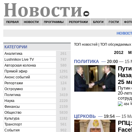
ПЕРВАЯ
НОВОСТИ
ПРОГРАММЫ
РЕПОРТАЖИ
БЛОГИ
ГОСТИ
ФОТ
НОВОСТИ:
Серг
ТОП новостей
|
ТОП обсуждаемых 
КАТЕГОРИИ
ВСЕ НОВОСТИ -
2012
»
М
Аналитика
261
Lushnikov Live TV
747
ПОЛИТИКА
—
20:00
— 15 
Авторская колонка
580
Пути
Прямой эфир
1291
Наза
Анонс событий
4258
25 м
Репортажи
124
Путин 
Остроумно
19
20-лет
Политика
3419
сотруд
Наука
2220
484
Финансы
2159
Общество
5830
ЦЕРКОВЬ
—
19:54
— 15 М
Культура
1182
РПЦ:
Транспорт
561
Face
События
902