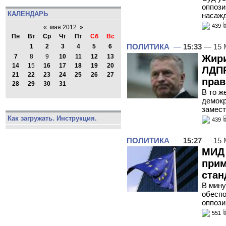
оппози
КАЛЕНДАРЬ
насажд
439
«
мая 2012
»
Пн
Вт
Ср
Чт
Пт
Сб
Вс
ПОЛИТИКА
—
15:33
— 15 
1
2
3
4
5
6
Жири
7
8
9
10
11
12
13
14
15
16
17
18
19
20
ЛДПР
21
22
23
24
25
26
27
прав
28
29
30
31
В то ж
демокр
замест
Как загружать. Инструкция.
439
ПОЛИТИКА
—
15:27
— 15 
МИД 
прим
стан
В мину
обеспо
оппози
551