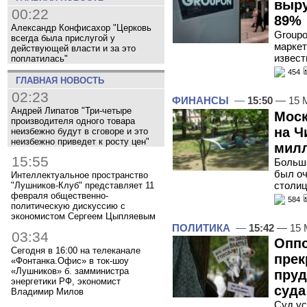
выру
00:22
89%
Александр Конфисахор "Церковь
Groupo
всегда была прислугой у
маркет
действующей власти и за это
извест
поплатилась"
454
ГЛАВНАЯ НОВОСТЬ
02:23
ФИНАНСЫ
—
15:50
— 15 
Андрей Липатов "Три-четыре
Моск
производителя одного товара
на Ч
неизбежно будут в сговоре и это
неизбежно приведет к росту цен"
милл
15:55
Больша
был оч
Интеллектуальное пространство
столи
"Лушников-Клуб" представляет 11
февраля общественно-
584
политическую дискуссию с
экономистом Сергеем Цыпляевым
ПОЛИТИКА
—
15:42
— 15 
03:34
Оппо
Сегодня в 16:00 на телеканале
прек
«Фонтанка.Офис» в ток-шоу
«Лушников» б. замминистра
пруд
энергетики РФ, экономист
суда
Владимир Милов
Суд ус