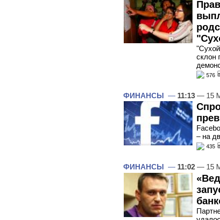
Прав
выпл
родс
"Сух
"Сухой
склон 
демонс
576
ФИНАНСЫ
—
11:13
— 15 
Спро
прев
Facebo
– на д
435
ФИНАНСЫ
—
11:02
— 15 
«Вед
запу
банк
Партне
удалос