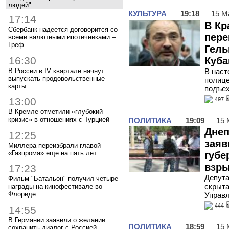
людей"
КУЛЬТУРА
—
19:18
— 15 М
17:14
В Кр
Сбербанк надеется договорится со
пере
всеми валютными ипотечниками –
Греф
Гель
16:30
Куба
В России в IV квартале начнут
В наст
выпускать продовольственные
полице
карты
подъех
13:00
497
В Кремле отметили «глубокий
кризис» в отношениях с Турцией
ПОЛИТИКА
—
19:09
— 15 
Днеп
12:25
заяв
Миллера переизбрали главой
«Газпрома» еще на пять лет
губе
взр
17:23
Депута
Фильм "Батальон" получил четыре
скрыта
награды на кинофестивале во
Флориде
Управл
444
14:55
В Германии заявили о желании
ПОЛИТИКА
—
18:59
— 15 
сохранить диалог с Россией