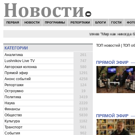
ПЕРВАЯ
НОВОСТИ
ПРОГРАММЫ
РЕПОРТАЖИ
БЛОГИ
ГОСТИ
ФОТ
НОВОСТИ:
Сергей Цыпляев "Мир как никогда близко с
ТОП новостей
|
ТОП о
КАТЕГОРИИ
ВСЕ НОВОСТИ 
Аналитика
261
Lushnikov Live TV
747
ПРЯМОЙ ЭФИР
Авторская колонка
580
Прямой эфир
1291
Анонс событий
4258
Репортажи
124
Остроумно
19
Политика
3419
Наука
2220
Финансы
2159
Общество
5830
ПРЯМОЙ ЭФИР
Культура
1182
Транспорт
561
События
902