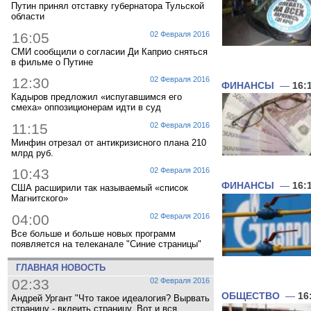
Путин принял отставку губернатора Тульской
области
16:05
02 Февраля 2016
СМИ сообщили о согласии Ди Каприо сняться
в фильме о Путине
12:30
02 Февраля 2016
ФИНАНСЫ
—
16:
Кадыров предложил «испугавшимся его
смеха» оппозиционерам идти в суд
11:15
02 Февраля 2016
Минфин отрезал от антикризисного плана 210
млрд руб.
10:43
02 Февраля 2016
ФИНАНСЫ
—
16:
США расширили так называемый «список
Магнитского»
04:00
02 Февраля 2016
Все больше и больше новых программ
появляется на телеканале "Синие страницы"
ГЛАВНАЯ НОВОСТЬ
02:33
02 Февраля 2016
ОБЩЕСТВО
—
16
Андрей Ургант "Что такое идеалогия? Вырвать
страницу - вклеить страницу. Вот и вся