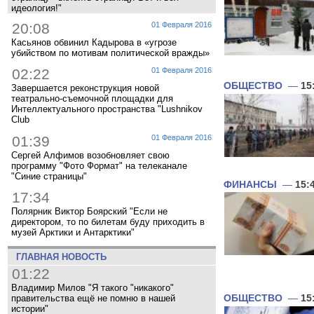
идеология!"
20:08
01 Февраля 2016
Касьянов обвинил Кадырова в «угрозе
убийством по мотивам политической вражды»
02:22
01 Февраля 2016
ОБЩЕСТВО
—
15
Завершается реконструкция новой
театрально-съемочной площадки для
Интеллектуального пространства "Lushnikov
Club
01:39
01 Февраля 2016
Сергей Алфимов возобновляет свою
программу "Фото Формат" на телеканале
"Синие страницы"
ФИНАНСЫ
—
15:
17:34
Полярник Виктор Боярский "Если не
директором, то по билетам буду приходить в
музей Арктики и Антарктики"
ГЛАВНАЯ НОВОСТЬ
01:22
Владимир Милов "Я такого "никакого"
правительства ещё не помню в нашей
ОБЩЕСТВО
—
15
истории"