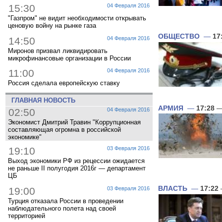
15:30
04 Февраля 2016
"Газпром" не видит необходимости открывать
ценовую войну на рынке газа
ОБЩЕСТВО
—
17
14:50
04 Февраля 2016
Миронов призвал ликвидировать
микрофинансовые организации в России
11:00
04 Февраля 2016
Россия сделала европейскую ставку
ГЛАВНАЯ НОВОСТЬ
АРМИЯ
—
17:28
—
02:50
04 Февраля 2016
Экономист Дмитрий Травин "Коррупционная
составляющая огромна в российской
экономике"
19:10
03 Февраля 2016
Выход экономики РФ из рецессии ожидается
не раньше II полугодия 2016г — департамент
ЦБ
ВЛАСТЬ
—
17:22
19:00
03 Февраля 2016
Турция отказала России в проведении
наблюдательного полета над своей
территорией