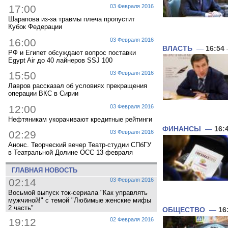
17:00
03 Февраля 2016
Шарапова из-за травмы плеча пропустит
Кубок Федерации
16:00
03 Февраля 2016
ВЛАСТЬ
—
16:54
РФ и Египет обсуждают вопрос поставки
Egypt Air до 40 лайнеров SSJ 100
15:50
03 Февраля 2016
Лавров рассказал об условиях прекращения
операции ВКС в Сирии
12:00
03 Февраля 2016
Нефтяникам укорачивают кредитные рейтинги
ФИНАНСЫ
—
16:
02:29
03 Февраля 2016
Анонс. Творческий вечер Театр-студии СПбГУ
в Театральной Долине ОСС 13 февраля
ГЛАВНАЯ НОВОСТЬ
02:14
03 Февраля 2016
Восьмой выпуск ток-сериала "Как управлять
мужчиной!" с темой "Любимые женские мифы
2 часть"
ОБЩЕСТВО
—
16
19:12
02 Февраля 2016