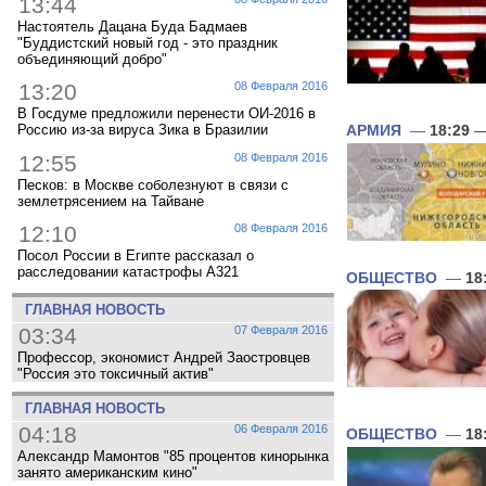
13:44
Настоятель Дацана Буда Бадмаев
"Буддистский новый год - это праздник
объединяющий добро"
13:20
08 Февраля 2016
В Госдуме предложили перенести ОИ-2016 в
Россию из-за вируса Зика в Бразилии
АРМИЯ
—
18:29
—
12:55
08 Февраля 2016
Песков: в Москве соболезнуют в связи с
землетрясением на Тайване
12:10
08 Февраля 2016
Посол России в Египте рассказал о
расследовании катастрофы A321
ОБЩЕСТВО
—
18
ГЛАВНАЯ НОВОСТЬ
03:34
07 Февраля 2016
Профессор, экономист Андрей Заостровцев
"Россия это токсичный актив"
ГЛАВНАЯ НОВОСТЬ
04:18
06 Февраля 2016
ОБЩЕСТВО
—
18
Александр Мамонтов "85 процентов кинорынка
занято американским кино"