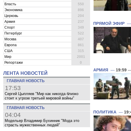
Власть
550
Экономика
896
Церковь
204
Армия
237
ПРЯМОЙ ЭФИР
Спорт
349
Петербург
522
Москва
407
Европа
861
США
315
Мир
2001
Репортажи
0
АРМИЯ
—
19:59
—
ЛЕНТА НОВОСТЕЙ
ГЛАВНАЯ НОВОСТЬ
17:53
Сергей Цыпляев "Мир как никогда близко
стоит к угрозе третьей мировой войны"
ГЛАВНАЯ НОВОСТЬ
ПОЛИТИКА
—
19:
04:04
Модельер Владимир Бухинник "Мода это
страсть мужественных людей"