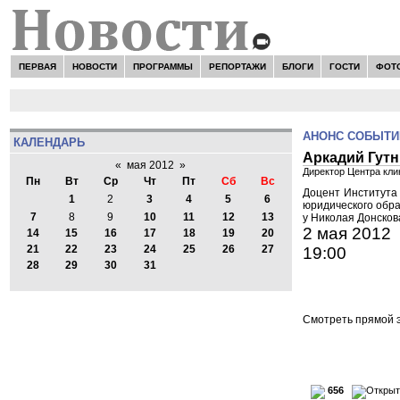
ПЕРВАЯ
НОВОСТИ
ПРОГРАММЫ
РЕПОРТАЖИ
БЛОГИ
ГОСТИ
ФОТ
АНОНС СОБЫТИ
КАЛЕНДАРЬ
Аркадий Гутни
«
мая 2012
»
Директор Центра кли
Пн
Вт
Ср
Чт
Пт
Сб
Вс
Доцент Института 
1
2
3
4
5
6
юридического обра
7
8
9
10
11
12
13
у Николая Донсков
2 мая 2012
14
15
16
17
18
19
20
21
22
23
24
25
26
27
19:00
28
29
30
31
Смотреть прямой э
656