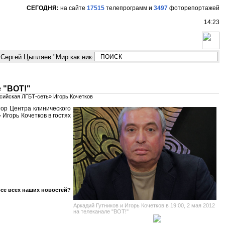
СЕГОДНЯ:
на сайте
17515
телепрограмм
и
3497
фоторепортажей
14:23
Сергей Цыпляев "Мир как никогда близко стоит к угрозе третьей мировой
е "ВОТ!"
сийская ЛГБТ-сеть» Игорь Кочетков
тор Центра клинического
Игорь Кочетков в гостях
рсе всех наших новостей?
Аркадий Гутников и Игорь Кочетков в 19:00, 2 мая 2012
на телеканале "ВОТ!"