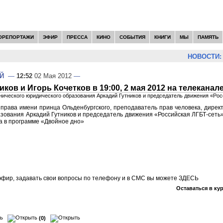
ОРЕПОРТАЖИ
ЭФИР
ПРЕССА
КИНО
СОБЫТИЯ
КНИГИ
МЫ
ПАМЯТЬ
НОВОСТИ:
Й
—
12:52
02 Мая 2012
—
ков и Игорь Кочетков в 19:00, 2 мая 2012 на телеканал
нического юридического образования Аркадий Гутников и председатель движения «Рос
права имени принца Ольденбургского, преподаватель прав человека, дирек
зования Аркадий Гутников и председатель движения «Российская ЛГБТ-сеть» 
а в программе «Двойное дно»
фир, задавать свои вопросы по телефону и в СМС вы можете
ЗДЕСЬ
Оставаться в ку
(0)