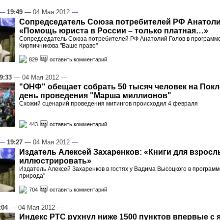
—
19:49
— 04 Мая 2012
—
Сопредседатель Союза потребителей РФ Анатоли
«Помощь юриста в России – только платная…»
Сопредседатель Союза потребителей РФ Анатолий Голов в программ
Кирпичникова "Ваше право"
829
оставить комментарий
9:33
— 04 Мая 2012
—
"ОНФ" обещает собрать 50 тысяч человек на Покл
день проведения "Марша миллионов"
Схожий сценарий проведения митингов происходил 4 февраля
443
оставить комментарий
—
19:27
— 04 Мая 2012
—
Издатель Алексей Захаренков: «Книги для взросл
иллюстрировать»
Издатель Алексей Захаренков в гостях у Вадима Высоцкого в программ
природа"
704
оставить комментарий
:04
— 04 Мая 2012
—
Индекс РТС рухнул ниже 1500 пунктов впервые с 