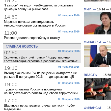
15:30
"Газпром" не видит необходимости открывать
ценовую войну на рынке газа
МИР
—
16:14
— 0
14:50
04 Февраля 2016
Миронов призвал ликвидировать
микрофинансовые организации в России
11:00
04 Февраля 2016
Россия сделала европейскую ставку
ФИНАНСЫ
—
16
ГЛАВНАЯ НОВОСТЬ
02:50
04 Февраля 2016
Экономист Дмитрий Травин "Коррупционная
составляющая огромна в российской экономике"
19:10
03 Февраля 2016
Выход экономики РФ из рецессии ожидается не
ВЛАСТЬ
—
15:58
раньше II полугодия 2016г — департамент ЦБ
19:00
03 Февраля 2016
Турция отказала России в проведении
наблюдательного полета над своей территорией
17:00
03 Февраля 2016
Шарапова из-за травмы плеча пропустит Кубок
ФИНАНСЫ
—
15
Федерации