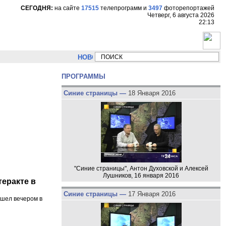
СЕГОДНЯ:
на сайте
17515
телепрограмм
и
3497
фоторепортажей
Четверг, 6 августа 2026
22:13
НОВОСТИ:
Сергей Цыпляев "Мир как никогда близко с
ПРОГРАММЫ
Синие страницы —
18 Января 2016
"Синие страницы", Антон Духовской и Алексей
Лушников, 16 января 2016
еракте в
Синие страницы —
17 Января 2016
ошел вечером в