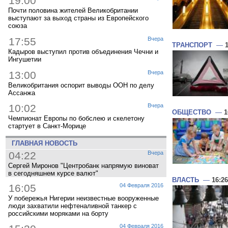
19:00
Почти половина жителей Великобритании
выступают за выход страны из Европейского
союза
17:55
Вчера
ТРАНСПОРТ
—
Кадыров выступил против объединения Чечни и
Ингушетии
13:00
Вчера
Великобритания оспорит выводы ООН по делу
Ассанжа
10:02
Вчера
ОБЩЕСТВО
—
1
Чемпионат Европы по бобслею и скелетону
стартует в Санкт-Морице
ГЛАВНАЯ НОВОСТЬ
04:22
Вчера
Сергей Миронов "Центробанк напрямую виноват
в сегодняшнем курсе валют"
ВЛАСТЬ
—
16:26
16:05
04 Февраля 2016
У побережья Нигерии неизвестные вооруженные
люди захватили нефтеналивной танкер с
российскими моряками на борту
04 Февраля 2016