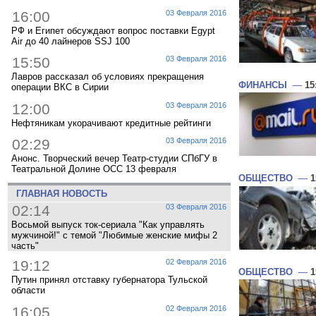
16:00
03 Февраля 2016
РФ и Египет обсуждают вопрос поставки Egypt
Air до 40 лайнеров SSJ 100
15:50
03 Февраля 2016
Лавров рассказал об условиях прекращения
ФИНАНСЫ
—
15
операции ВКС в Сирии
12:00
03 Февраля 2016
Нефтяникам укорачивают кредитные рейтинги
02:29
03 Февраля 2016
Анонс. Творческий вечер Театр-студии СПбГУ в
Театральной Долине ОСС 13 февраля
ОБЩЕСТВО
—
1
ГЛАВНАЯ НОВОСТЬ
02:14
03 Февраля 2016
Восьмой выпуск ток-сериала "Как управлять
мужчиной!" с темой "Любимые женские мифы 2
часть"
19:12
02 Февраля 2016
ОБЩЕСТВО
—
1
Путин принял отставку губернатора Тульской
области
16:05
02 Февраля 2016