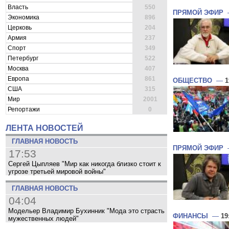
Власть
550
ПРЯМОЙ ЭФИР
Экономика
896
Церковь
204
Армия
237
Спорт
349
Петербург
522
Москва
407
Европа
861
ОБЩЕСТВО
—
1
США
315
Мир
2001
Репортажи
0
ЛЕНТА НОВОСТЕЙ
ГЛАВНАЯ НОВОСТЬ
ПРЯМОЙ ЭФИР
17:53
Сергей Цыпляев "Мир как никогда близко стоит к
угрозе третьей мировой войны"
ГЛАВНАЯ НОВОСТЬ
04:04
Модельер Владимир Бухинник "Мода это страсть
ФИНАНСЫ
—
19
мужественных людей"