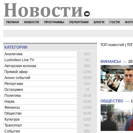
ПЕРВАЯ
НОВОСТИ
ПРОГРАММЫ
РЕПОРТАЖИ
БЛОГИ
ГОСТИ
ФОТ
ТОП новостей
|
ТОП
КАТЕГОРИИ
ВСЕ НОВОСТ
Аналитика
261
Lushnikov Live TV
747
ФИНАНСЫ
—
20
Авторская колонка
580
Прямой эфир
1291
Анонс событий
4258
Репортажи
124
Остроумно
19
Политика
3419
ОБЩЕСТВО
—
1
Наука
2220
Финансы
2159
Общество
5830
Культура
1182
Транспорт
561
События
902