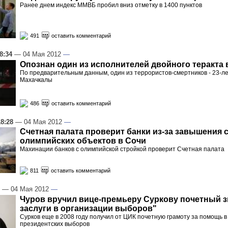
Ранее днем индекс ММВБ пробил вниз отметку в 1400 пунктов
491
оставить комментарий
8:34
— 04 Мая 2012
—
Опознан один из исполнителей двойного теракта 
По предварительным данным, один из террористов-смертников - 23-л
Махачкалы
486
оставить комментарий
18:28
— 04 Мая 2012
—
Счетная палата проверит банки из-за завышения 
олимпийских объектов в Сочи
Махинации банков с олимпийской стройкой проверит Счетная палата
811
оставить комментарий
— 04 Мая 2012
—
Чуров вручил вице-премьеру Суркову почетный з
заслуги в организации выборов"
Сурков еще в 2008 году получил от ЦИК почетную грамоту за помощь в
президентских выборов