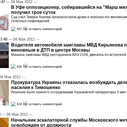
:47
— 04 Мая 2012
—
В Уфе оппозиционер, собиравшийся на "Марш ми
получил трое суток
Суд счел Тимура Хорева организатором драки и признал его виновным
телесных повреждений
497
оставить комментарий
17:40
— 04 Мая 2012
—
Водителя автомобиля замглавы МВД Кирьянова 
виновным в ДТП в центре Москвы
Машина замглавы МВД протаранила ВАЗ-2104, двигаясь по встречной
635
оставить комментарий
4 Мая 2012
—
Прокуратура Украины отказалась возбуждать дел
насилия к Тимошенко
Решение было принято сотрудниками Харьковской прокуратуры 3 мая
524
оставить комментарий
8
— 04 Мая 2012
—
Начальник эскалаторной службы Московского ме
освобожден от должности