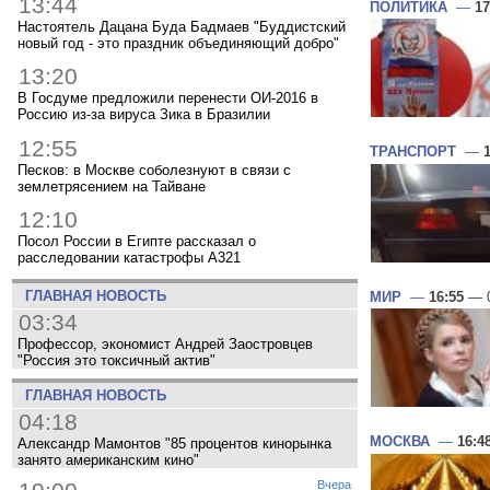
13:44
ПОЛИТИКА
—
17
Настоятель Дацана Буда Бадмаев "Буддистский
новый год - это праздник объединяющий добро"
13:20
В Госдуме предложили перенести ОИ-2016 в
Россию из-за вируса Зика в Бразилии
12:55
ТРАНСПОРТ
—
Песков: в Москве соболезнуют в связи с
землетрясением на Тайване
12:10
Посол России в Египте рассказал о
расследовании катастрофы A321
ГЛАВНАЯ НОВОСТЬ
МИР
—
16:55
— 0
03:34
Профессор, экономист Андрей Заостровцев
"Россия это токсичный актив"
ГЛАВНАЯ НОВОСТЬ
04:18
МОСКВА
—
16:4
Александр Мамонтов "85 процентов кинорынка
занято американским кино"
Вчера