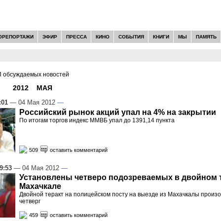
ОРЕПОРТАЖИ
ЭФИР
ПРЕССА
КИНО
СОБЫТИЯ
КНИГИ
МЫ
ПАМЯТЬ
 обсуждаемых новостей
И -
2012
»
МАЯ
»
04
:01
— 04 Мая 2012
—
Российский рынок акций упал на 4% на закрытии
По итогам торгов индекс ММВБ упал до 1391,14 пункта
509
оставить комментарий
9:53
— 04 Мая 2012
—
Установлены четверо подозреваемых в двойном т
Махачкале
Двойной теракт на полицейском посту на выезде из Махачкалы произ
четверг
459
оставить комментарий