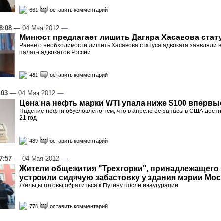
661
оставить комментарий
8:08
— 04 Мая 2012
—
Минюст предлагает лишить Дагира Хасавова стат
Ранее о необходимости лишить Хасавова статуса адвоката заявляли 
палате адвокатов России
481
оставить комментарий
:03
— 04 Мая 2012
—
Цена на нефть марки WTI упала ниже $100 впервы
Падение нефти обусловлено тем, что в апреле ее запасы в США дости
21 год
489
оставить комментарий
7:57
— 04 Мая 2012
—
Жители общежития "Трехгорки", принадлежащего 
устроили сидячую забастовку у здания мэрии Мос
Жильцы готовы обратиться к Путину после инаугурации
778
оставить комментарий