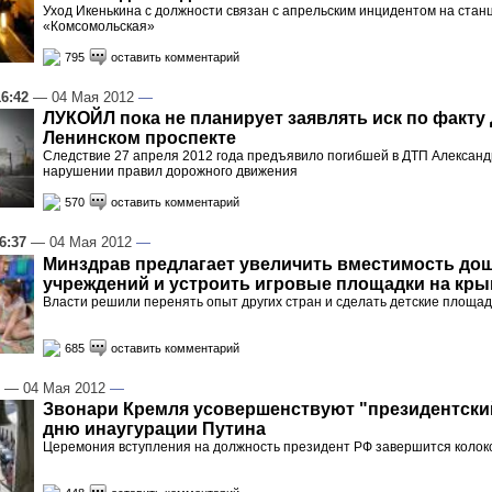
Уход Икенькина с должности связан с апрельским инцидентом на стан
«Комсомольская»
795
оставить комментарий
16:42
— 04 Мая 2012
—
ЛУКОЙЛ пока не планирует заявлять иск по факту
Ленинском проспекте
Следствие 27 апреля 2012 года предъявило погибшей в ДТП Александ
нарушении правил дорожного движения
570
оставить комментарий
6:37
— 04 Мая 2012
—
Минздрав предлагает увеличить вместимость до
учреждений и устроить игровые площадки на кр
Власти решили перенять опыт других стран и сделать детские площа
685
оставить комментарий
— 04 Мая 2012
—
Звонари Кремля усовершенствуют "президентский
дню инаугурации Путина
Церемония вступления на должность президент РФ завершится коло