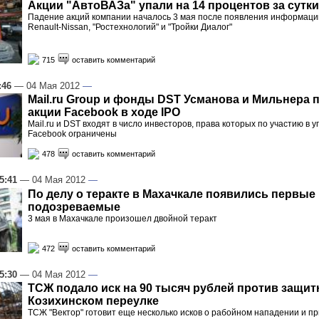
Акции "АвтоВАЗа" упали на 14 процентов за сутки
Падение акций компании началось 3 мая после появления информаци
Renault-Nissan, "Ростехнологий" и "Тройки Диалог"
715
оставить комментарий
:46
— 04 Мая 2012
—
Mail.ru Group и фонды DST Усманова и Мильнера 
акции Facebook в ходе IPO
Mail.ru и DST входят в число инвесторов, права которых по участию в 
Facebook ограничены
478
оставить комментарий
5:41
— 04 Мая 2012
—
По делу о теракте в Махачкале появились первые
подозреваемые
3 мая в Махачкале произошел двойной теракт
472
оставить комментарий
5:30
— 04 Мая 2012
—
ТСЖ подало иск на 90 тысяч рублей против защит
Козихинском переулке
ТСЖ "Вектор" готовит еще несколько исков о рабойном нападении и п