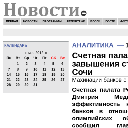
ПЕРВАЯ
НОВОСТИ
ПРОГРАММЫ
РЕПОРТАЖИ
БЛОГИ
ГОСТИ
ФОТ
АНАЛИТИКА
—
КАЛЕНДАРЬ
Счетная пала
«
мая 2012
»
Пн
Вт
Ср
Чт
Пт
Сб
Вс
завышения с
1
2
3
4
5
6
Сочи
7
8
9
10
11
12
13
14
15
16
17
18
19
20
Махинации банков с
21
22
23
24
25
26
27
28
29
30
31
Счетная палата 
Дмитрия Медв
эффективность 
банков в отнош
олимпийских о
сообщил глав