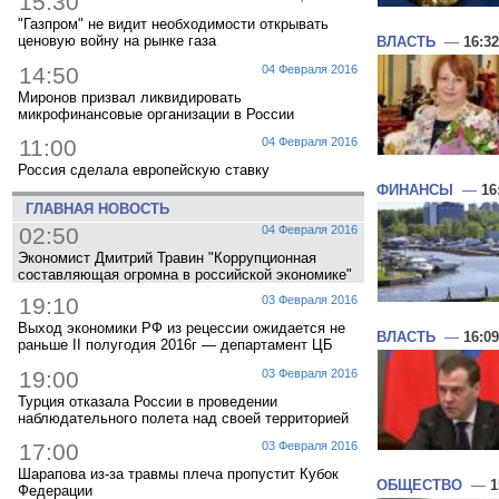
15:30
"Газпром" не видит необходимости открывать
ценовую войну на рынке газа
ВЛАСТЬ
—
16:32
14:50
04 Февраля 2016
Миронов призвал ликвидировать
микрофинансовые организации в России
11:00
04 Февраля 2016
Россия сделала европейскую ставку
ФИНАНСЫ
—
16
ГЛАВНАЯ НОВОСТЬ
02:50
04 Февраля 2016
Экономист Дмитрий Травин "Коррупционная
составляющая огромна в российской экономике"
19:10
03 Февраля 2016
Выход экономики РФ из рецессии ожидается не
ВЛАСТЬ
—
16:09
раньше II полугодия 2016г — департамент ЦБ
19:00
03 Февраля 2016
Турция отказала России в проведении
наблюдательного полета над своей территорией
17:00
03 Февраля 2016
Шарапова из-за травмы плеча пропустит Кубок
ОБЩЕСТВО
—
1
Федерации