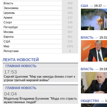
Власть
550
США
—
19:37
— 
Экономика
896
Церковь
204
Армия
237
Спорт
349
Петербург
522
Москва
407
Европа
861
ВЛАСТЬ
—
19:31
США
315
Мир
2001
Репортажи
0
ЛЕНТА НОВОСТЕЙ
ГЛАВНАЯ НОВОСТЬ
ВЛАСТЬ
—
19:19
17:53
Сергей Цыпляев "Мир как никогда близко стоит к
угрозе третьей мировой войны"
ГЛАВНАЯ НОВОСТЬ
04:04
Модельер Владимир Бухинник "Мода это страсть
ОБЩЕСТВО
—
1
мужественных людей"