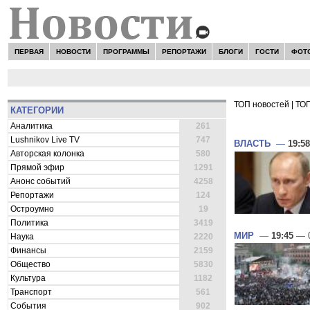
ПЕРВАЯ
НОВОСТИ
ПРОГРАММЫ
РЕПОРТАЖИ
БЛОГИ
ГОСТИ
ФОТ
ТОП новостей
|
ТОП
КАТЕГОРИИ
ВСЕ НОВОСТ
Аналитика
261
Lushnikov Live TV
747
ВЛАСТЬ
—
19:58
Авторская колонка
580
Прямой эфир
1291
Анонс событий
4258
Репортажи
124
Остроумно
19
Политика
3419
МИР
—
19:45
— 0
Наука
2220
Финансы
2159
Общество
5830
Культура
1182
Транспорт
561
События
902