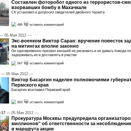
Составлен фоторобот одного из террористов-сме
взорвавших бомбу в Махачкале
СК установил и допросил свидетелей двойного теракта
495
оставить комментарий
— 05 Мая 2012
—
Экс-военком Виктор Саран: вручение повесток з
на митингах вполне законно
Он одновременно призвал юношей не рисковать и не давать повода п
задерживать их и доставлять в участки
567
оставить комментарий
— 05 Мая 2012
—
Виктор Басаргин наделен полномочиями губерна
Пермского края
Басаргин возглавил Пермский край
603
оставить комментарий
:17
— 05 Мая 2012
—
Прокуратура Москвы предупредила организаторо
миллионов" об ответственности за несоблюдени
и маршрута акции