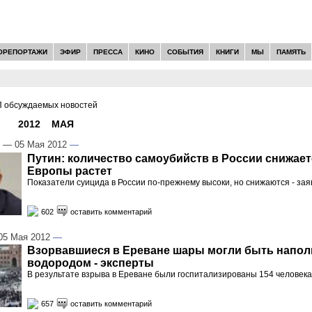
ОРЕПОРТАЖИ
ЭФИР
ПРЕССА
КИНО
СОБЫТИЯ
КНИГИ
МЫ
ПАМЯТЬ
 обсуждаемых новостей
И -
2012
»
МАЯ
»
05
— 05 Мая 2012
—
Путин: количество самоубийств в России снижаетс
Европы растет
Показатели суицида в России по-прежнему высоки, но снижаются - за
602
оставить комментарий
5 Мая 2012
—
Взорвавшиеся в Ереване шары могли быть напо
водородом - эксперты
В результате взрыва в Ереване были госпитализированы 154 человека
657
оставить комментарий