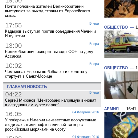
19:00
Почти половина жителей Великобритании
выступают за выход страны из Европейского
союза
17:55
Вчера
ОБЩЕСТВО
—
1
Кадыров выступил против объединения Чечни и
Ингушетии
13:00
Вчера
Великобритания оспорит выводы ООН по делу
Ассанжа
10:02
Вчера
ОБЩЕСТВО
—
1
Чемпионат Европы по бобслею и скелетону
стартует в Санкт-Морице
ГЛАВНАЯ НОВОСТЬ
04:22
Вчера
Сергей Миронов "Центробанк напрямую виноват
в сегодняшнем курсе валют"
АРМИЯ
—
16:41
16:05
04 Февраля 2016
У побережья Нигерии неизвестные вооруженные
люди захватили нефтеналивной танкер с
российскими моряками на борту
04 Февраля 2016