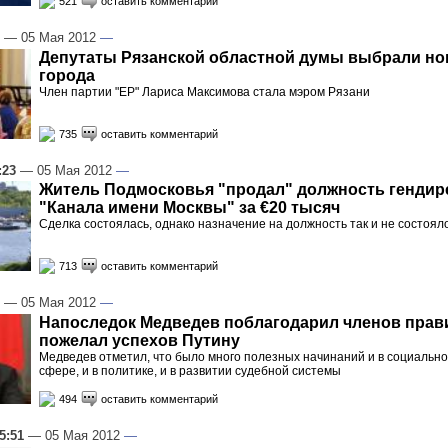
521
оставить комментарий
— 05 Мая 2012
—
Депутаты Рязанской областной думы выбрали но
города
Член партии "ЕР" Лариса Максимова стала мэром Рязани
735
оставить комментарий
:23
— 05 Мая 2012
—
Житель Подмосковья "продал" должность гендир
"Канала имени Москвы" за €20 тысяч
Сделка состоялась, однако назначение на должность так и не состоял
713
оставить комментарий
— 05 Мая 2012
—
Напоследок Медведев поблагодарил членов прав
пожелал успехов Путину
Медведев отметил, что было много полезных начинаний и в социальн
сфере, и в политике, и в развитии судебной системы
494
оставить комментарий
5:51
— 05 Мая 2012
—