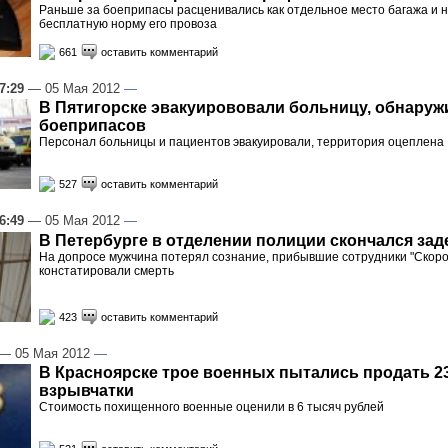
Раньше за боеприпасы расценивались как отдельное место багажа и н
бесплатную норму его провоза
661
оставить комментарий
7:29
— 05 Мая 2012
—
В Пятигорске эвакуирововали больницу, обнаруж
боеприпасов
Персонал больницы и пациентов эвакуировали, территория оцеплена
527
оставить комментарий
6:49
— 05 Мая 2012
—
В Петербурге в отделении полиции скончался за
На допросе мужчина потерял сознание, прибывшие сотрудники "Скор
констатировали смерть
423
оставить комментарий
— 05 Мая 2012
—
В Красноярске трое военных пытались продать 23
взрывчатки
Стоимость похищенного военные оценили в 6 тысяч рублей