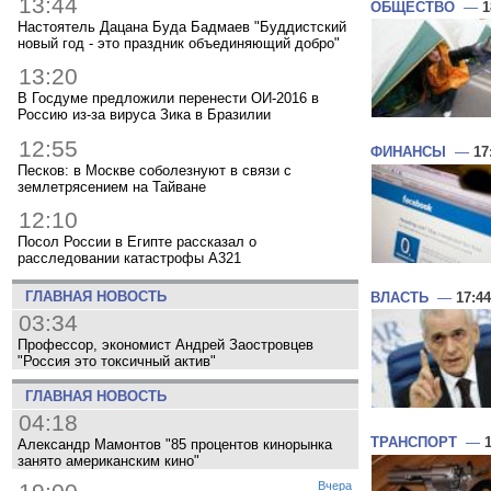
13:44
ОБЩЕСТВО
—
1
Настоятель Дацана Буда Бадмаев "Буддистский
новый год - это праздник объединяющий добро"
13:20
В Госдуме предложили перенести ОИ-2016 в
Россию из-за вируса Зика в Бразилии
12:55
ФИНАНСЫ
—
17
Песков: в Москве соболезнуют в связи с
землетрясением на Тайване
12:10
Посол России в Египте рассказал о
расследовании катастрофы A321
ГЛАВНАЯ НОВОСТЬ
ВЛАСТЬ
—
17:44
03:34
Профессор, экономист Андрей Заостровцев
"Россия это токсичный актив"
ГЛАВНАЯ НОВОСТЬ
04:18
ТРАНСПОРТ
—
Александр Мамонтов "85 процентов кинорынка
занято американским кино"
Вчера