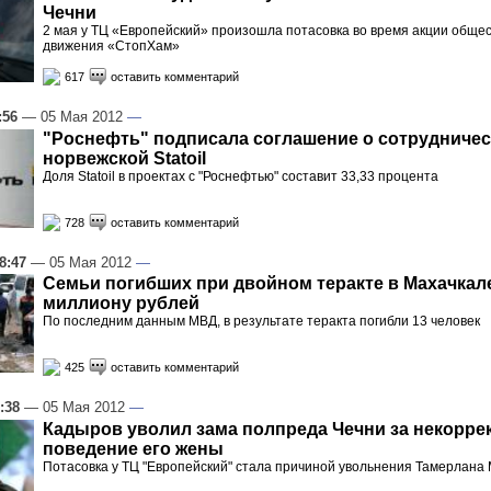
Чечни
2 мая у ТЦ «Европейский» произошла потасовка во время акции обще
движения «СтопХам»
617
оставить комментарий
:56
— 05 Мая 2012
—
"Роснефть" подписала соглашение о сотрудничес
норвежской Statoil
Доля Statoil в проектах с "Роснефтью" составит 33,33 процента
728
оставить комментарий
8:47
— 05 Мая 2012
—
Семьи погибших при двойном теракте в Махачкал
миллиону рублей
По последним данным МВД, в результате теракта погибли 13 человек
425
оставить комментарий
:38
— 05 Мая 2012
—
Кадыров уволил зама полпреда Чечни за некорре
поведение его жены
Потасовка у ТЦ "Европейский" стала причиной увольнения Тамерлана