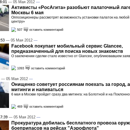
8:01
— 05 Мая 2012
—
Активисты «РосАгита» разобьют палаточный лаге
Москвы 6 мая
Оппозиционеры рассмотрят возможность установки палаток на любой
центру»
507
оставить комментарий
:53
— 05 Мая 2012
—
Facebook покупает мобильный сервис Glancee,
предназначенный для поиска новых знакомств
О заключении сделки стало известно от Glancee, опубликовавшем зая
1093
оставить комментарий
— 05 Мая 2012
—
Онищенко советует россиянам поехать за город, а
митинги и напиваться
6 мая в Москве пройдет сразу два митинга: на Болотной и на Поклонно
469
оставить комментарий
17:39
— 05 Мая 2012
—
Прокуратура добилась бесплатного провоза оруж
боеприпасов на рейсах "Аэрофлота"