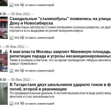
626
оставить комментарий
8:30
— 05 Мая 2012
—
Скандальные "сталинобусы" появились на улицах
Дону и Новосибирска
На некоторых автобусах Сталин изображен в разных ракурсах, на дру
портрета есть выдержки из речей генералиссимуса
504
оставить комментарий
3
— 05 Мая 2012
—
6 мая власти Москвы закроют Манежную площадь:
репетиции парада и угрозы несанкционированны
Также в полиции отметили, что на время проведения «Марша миллион
закрыт Лужков мост
482
оставить комментарий
8:18
— 05 Мая 2012
—
В Татарстане двух школьников ударило током в ф
погиб, второй в реанимации
По предварительным данным, 9-летний мальчик упал в воду работающ
фонтана и стал захлебываться
578
оставить комментарий