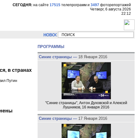
СЕГОДНЯ:
на сайте
17515
телепрограмм
и
3497
фоторепортажей
Четверг, 6 августа 2026
22:12
НОВОСТИ:
Сергей Цыпляев "Мир как никогда близко сто
ПРОГРАММЫ
Синие страницы —
18 Января 2016
я, в странах
явил Путин
"Синие страницы", Антон Духовской и Алексей
Лушников, 16 января 2016
лнены
Синие страницы —
17 Января 2016