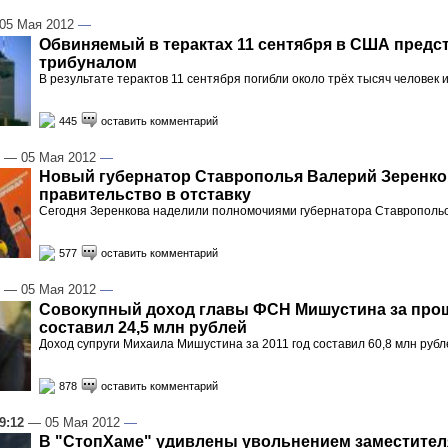
05 Мая 2012
—
Обвиняемый в терактах 11 сентября в США предс
трибуналом
В результате терактов 11 сентября погибли около трёх тысяч человек 
445
оставить комментарий
— 05 Мая 2012
—
Новый губернатор Ставрополья Валерий Зеренко
правительство в отставку
Сегодня Зеренкова наделили полномочиями губернатора Ставропольс
577
оставить комментарий
— 05 Мая 2012
—
Совокупный доход главы ФСН Мишустина за про
составил 24,5 млн рублей
Доход супруги Михаила Мишустина за 2011 год составил 60,8 млн рубл
878
оставить комментарий
9:12
— 05 Мая 2012
—
В "СтопХаме" удивлены увольнением заместител