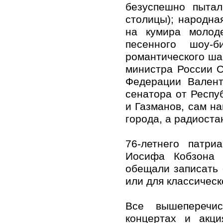
безуспешно пытал
столицы); народна
на кумира молоде
песенного шоу-б
романтического ш
министра России 
Федерации Валент
сенатора от Респу
и Газманов, сам н
города, а радиоста
76-летнего патри
Иосифа Кобзона 
обещали записать 
или для классическ
Все вышеперечи
концертах и акци