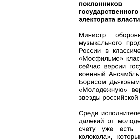
поклонников
государственного
электората власти
Министр оборо
музыкального про
России в классич
«Мосфильме» клас
сейчас версии го
военный Ансамбль
Борисом Дьяковым
«Молодежную» ве
звезды российской
Среди исполнителе
далекий от молоде
счету уже есть 
колокола», котор