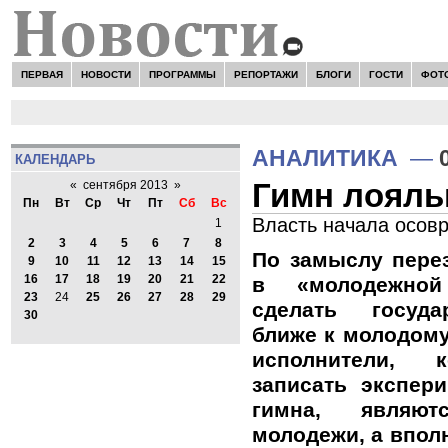
ПЕРВАЯ
НОВОСТИ
ПРОГРАММЫ
РЕПОРТАЖИ
БЛОГИ
ГОСТИ
ФОТ
АНАЛИТИКА
—
КАЛЕНДАРЬ
Гимн лояль
«
сентября 2013
»
Пн
Вт
Ср
Чт
Пт
Сб
Вс
Власть начала осов
1
2
3
4
5
6
7
8
По замыслу пере
9
10
11
12
13
14
15
16
17
18
19
20
21
22
в «молодежной
23
24
25
26
27
28
29
сделать госуд
30
ближе к молодому
исполнители, 
записать экспер
гимна, являю
молодежи, а впол