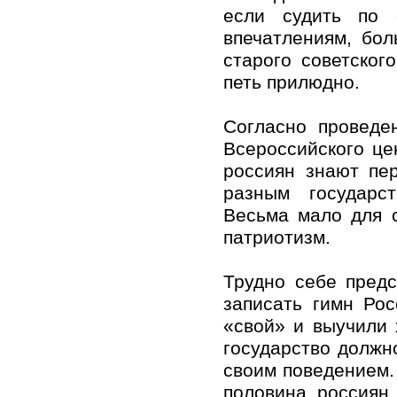
если судить по 
впечатлениям, бо
старого советског
петь прилюдно.
Согласно проведе
Всероссийского це
россиян знают пе
разным государс
Весьма мало для с
патриотизм.
Трудно себе предс
записать гимн Рос
«свой» и выучили 
государство должн
своим поведением. 
половина россиян