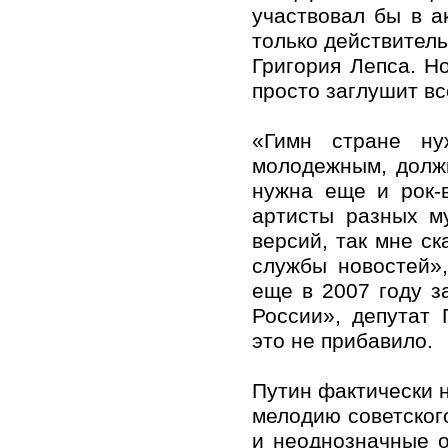
участвовал бы в а
только действитель
Григория Лепса. Н
просто заглушит в
«Гимн стране ну
молодежным, должн
нужна еще и рок-
артисты разных м
версий, так мне с
службы новостей»,
еще в 2007 году з
России», депутат 
это не прибавило.
Путин фактически н
мелодию советског
и неоднозначные о