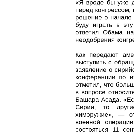
«Я вроде бы уже д
перед конгрессом,
решение о начале 
буду играть в эт
ответил Обама на
неодобрения конгр
Как передают аме
выступить с обращ
заявление о сирий
конференции по и
отметил, что боль
в вопросе относи
Башара Асада. «Ес
Сирии, то други
химоружие», — от
военной операци
состояться 11 се