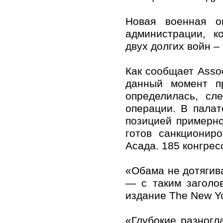
Новая военная о
администрации, к
двух долгих войн –
Как сообщает Assoc
данный момент п
определилась, сл
операции. В палат
позицией примерно
готов санкционир
Асада. 185 конгрес
«Обама не дотягив
— с таким заголо
издание The New Yo
«Глубокие разног