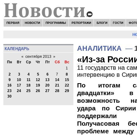
ПЕРВАЯ
НОВОСТИ
ПРОГРАММЫ
РЕПОРТАЖИ
БЛОГИ
ГОСТИ
ФОТ
НОВО
АНАЛИТИКА
—
КАЛЕНДАРЬ
«Из-за Росси
«
сентября 2013
»
Пн
Вт
Ср
Чт
Пт
Сб
Вс
11 государств на с
1
интервенцию в Сир
2
3
4
5
6
7
8
9
10
11
12
13
14
15
По итогам са
16
17
18
19
20
21
22
23
24
25
26
27
28
29
двадцатки» в 
30
возможность н
удара по Сири
поддержали 
Получасовая б
проблеме между