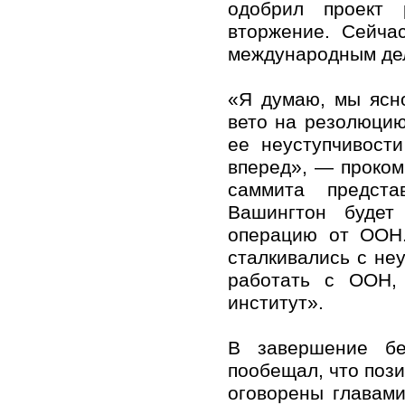
одобрил проект 
вторжение. Сейча
международным дел
«Я думаю, мы ясн
вето на резолюцию
ее неуступчивост
вперед», — проком
саммита предст
Вашингтон будет
операцию от ООН
сталкивались с не
работать с ООН, 
институт».
В завершение бе
пообещал, что поз
оговорены главам