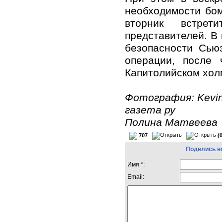
необходимости бом
вторник встрет
представителей. В
безопасности Сью
операции, после 
Капитолийском холм
Фотография: Kevin
газета ру
Полина Матвеева
707
(
Поделись н
Имя *:
Email: