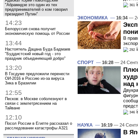
Адвокат Юрий Новолодский
"Абрамидзе это один из тех
361
предпринимателей о ком говорил
президент Путин"
ЭКОНОМИКА
—
16:34
— 24
14:23
Эксп
Белоруссия снова получит
пони
экономическую помощь от России
В прав
13:44
экспор
Настоятель Дацана Буда Бадмаев
292
"Буддистский новый год - это
праздник объединяющий добро"
СПОРТ
—
16:28
— 24 Сент
13:20
Плющ
В Госдуме предложили перенести
худр
ОИ-2016 в Россию из-за вируса
над 
Зика в Бразилии
Двукра
12:55
фигурн
Песков: в Москве соболезнуют в
сообщи
связи с землетрясением на
предст
Тайване
346
12:10
Посол России в Египте рассказал о
НАУКА
—
16:19
— 24 Сент
расследовании катастрофы A321
В Яп