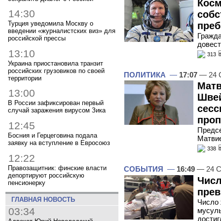
Косм
14:30
собс
Турция уведомила Москву о
преб
введении «журналистских виз» для
Гражда
российской прессы
довест
13:10
313
Украина приостановила транзит
российских грузовиков по своей
ПОЛИТИКА
—
17:07
— 24 
территории
Матв
13:00
Швей
В России зафиксирован первый
сесс
случай заражения вирусом Зика
проп
12:45
Предс
Босния и Герцеговина подала
Матвие
заявку на вступление в Евросоюз
338
12:22
Правозащитник: финские власти
СОБЫТИЯ
—
16:49
— 24 С
депортируют российскую
Числ
пенсионерку
прев
ГЛАВНАЯ НОВОСТЬ
Число 
03:34
мусул
достиг