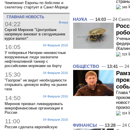
стран
Чемпионат Европы по бобслею и
скелетону стартует в Санкт-Морице
349
ГЛАВНАЯ НОВОСТЬ
НАУКА
—
14:03
— 24 Сент
04:22
Вчера
Росс
Сергей Миронов "Центробанк
робо
напрямую виноват в сегодняшнем
Ученые
курсе валют"
федера
16:05
04 Февраля 2016
(Калин
У побережья Нигерии неизвестные
319
вооруженные люди захватили
нефтеналивной танкер с
российскими моряками на борту
ОБЩЕСТВО
—
13:41
— 24 
Рамз
15:30
04 Февраля 2016
прок
"Газпром" не видит необходимости
открывать ценовую войну на рынке
собы
газа
Глава 
14:50
04 Февраля 2016
проком
новост
Миронов призвал ликвидировать
произ
микрофинансовые организации в
России
324
11:00
04 Февраля 2016
ФИНАНСЫ
—
13:28
— 24 С
Россия сделала европейскую