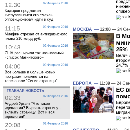
предст
12:30
02 Февраля 2016
нижней
Кадыров предложил
спикер
«испугавшимся его смеха»
336
оппозиционерам идти в суд
11:15
02 Февраля 2016
МОСКВА
—
12:08
— 24 Сен
Минфин отрезал от антикризисного
В Мо
плана 210 млрд руб.
мини
10:43
02 Февраля 2016
25%
США расширили так называемый
Величи
«список Магнитского»
втором
24,7%
04:00
02 Февраля 2016
343
Все больше и больше новых
программ появляется на
телеканале "Синие страницы"
ЕВРОПА
—
11:39
— 24 Сен
ЕС в
ГЛАВНАЯ НОВОСТЬ
пом
02:33
02 Февраля 2016
Европе
Андрей Ургант "Что такое
перего
идеалогия? Вырвать страницу -
мигран
вклеить страницу. Вот и вся
идеология!"
313
20:08
01 Февраля 2016