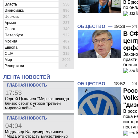
В Брюс
Власть
550
по онл
Экономика
896
332
Церковь
204
Армия
237
ОБЩЕСТВО
—
19:28
— 24 
Спорт
349
В СФ
Петербург
522
цент
Москва
407
орф
Европа
861
Законо
США
315
практи
Мир
2001
больн
Репортажи
0
320
ЛЕНТА НОВОСТЕЙ
ОБЩЕСТВО
—
18:52
— 24 
ГЛАВНАЯ НОВОСТЬ
Росс
17:53
Volk
Сергей Цыпляев "Мир как никогда
близко стоит к угрозе третьей
"диз
мировой войны"
В росс
пока н
ГЛАВНАЯ НОВОСТЬ
информ
04:04
поступ
Модельер Владимир Бухинник
326
"Мода это страсть мужественных