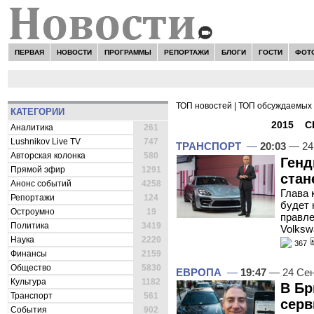
ПЕРВАЯ
НОВОСТИ
ПРОГРАММЫ
РЕПОРТАЖИ
БЛОГИ
ГОСТИ
ФОТ
ТОП новостей
|
ТОП обсуждаемых 
КАТЕГОРИИ
ВСЕ НОВОСТИ -
2015
»
С
Аналитика
261
Lushnikov Live TV
747
ТРАНСПОРТ
—
20:03
— 24
Авторская колонка
580
Генд
Прямой эфир
1291
стан
Анонс событий
4258
Глава 
Репортажи
124
будет 
Остроумно
19
правле
Политика
3419
Volksw
Наука
2220
367
Финансы
2159
Общество
5830
ЕВРОПА
—
19:47
— 24 Сен
Культура
1182
В Бр
Транспорт
561
серв
События
902