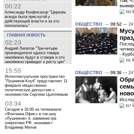
том, ч
00:22
вымир
Александр Конфисахор "Церковь
319
всегда была прислугой у
действующей власти и за это
ОБЩЕСТВО
—
09:52
— 24 
поплатилась"
Мусу
ГЛАВНАЯ НОВОСТЬ
праз
02:23
Послед
Андрей Липатов "Три-четыре
четвер
производителя одного товара
- Курб
неизбежно будут в сговоре и это
311
неизбежно приведет к росту цен"
15:55
ОБЩЕСТВО
—
09:36
— 24 
Интеллектуальное пространство
Обра
"Лушников-Клуб" представляет 11
февраля общественно-
семь
политическую дискуссию с
ново
экономистом Сергеем Цыпляевым
Исслед
03:34
317
Сегодня в 16:00 на телеканале
«Фонтанка.Офис» в ток-шоу
«Лушников» б. замминистра
энергетики РФ, экономист
Владимир Милов