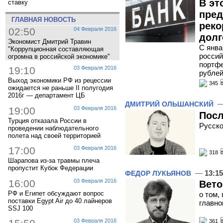
В эт
ставку
пред
ГЛАВНАЯ НОВОСТЬ
реко
02:50
04 Февраля 2016
долг
Экономист Дмитрий Травин
С янва
"Коррупционная составляющая
россий
огромна в российской экономике"
портфе
19:10
03 Февраля 2016
рубле
Выход экономики РФ из рецессии
345
ожидается не раньше II полугодия
2016г — департамент ЦБ
ДМИТРИЙ ОЛЬШАНСКИЙ
19:00
03 Февраля 2016
Посл
Турция отказала России в
Русско
проведении наблюдательного
полета над своей территорией
17:00
03 Февраля 2016
318
Шарапова из-за травмы плеча
пропустит Кубок Федерации
—
13:15
ФЕДОР ЛУКЬЯНОВ
16:00
03 Февраля 2016
Вето
РФ и Египет обсуждают вопрос
о том,
поставки Egypt Air до 40 лайнеров
главно
SSJ 100
03 Февраля 2016
361