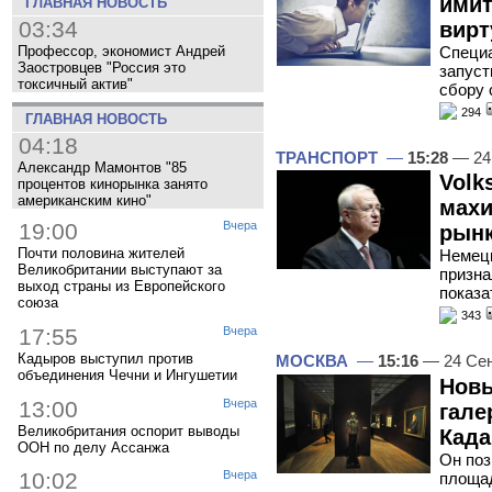
имит
ГЛАВНАЯ НОВОСТЬ
03:34
вирт
Специа
Профессор, экономист Андрей
Заостровцев "Россия это
запуст
токсичный актив"
сбору 
294
ГЛАВНАЯ НОВОСТЬ
04:18
ТРАНСПОРТ
—
15:28
— 24
Александр Мамонтов "85
Volk
процентов кинорынка занято
американским кино"
махи
19:00
Вчера
рын
Почти половина жителей
Немецк
Великобритании выступают за
призна
выход страны из Европейского
показ
союза
343
17:55
Вчера
Кадыров выступил против
МОСКВА
—
15:16
— 24 Сен
объединения Чечни и Ингушетии
Новы
13:00
Вчера
гале
Великобритания оспорит выводы
Када
ООН по делу Ассанжа
Он поз
10:02
Вчера
площад