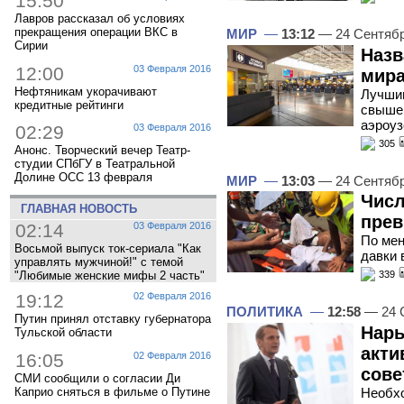
15:50
Лавров рассказал об условиях
прекращения операции ВКС в
МИР
—
13:12
— 24 Сентяб
Сирии
Назв
12:00
03 Февраля 2016
мир
Нефтяникам укорачивают
Лучшим
кредитные рейтинги
свыше 
аэроуз
02:29
03 Февраля 2016
305
Анонс. Творческий вечер Театр-
студии СПбГУ в Театральной
Долине ОСС 13 февраля
МИР
—
13:03
— 24 Сентяб
Числ
ГЛАВНАЯ НОВОСТЬ
прев
02:14
03 Февраля 2016
По мен
Восьмой выпуск ток-сериала "Как
давки 
управлять мужчиной!" с темой
"Любимые женские мифы 2 часть"
339
19:12
02 Февраля 2016
ПОЛИТИКА
—
12:58
— 24 
Путин принял отставку губернатора
Нары
Тульской области
акти
16:05
02 Февраля 2016
сове
СМИ сообщили о согласии Ди
Каприо сняться в фильме о Путине
Необх