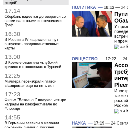
людей"
ПОЛИТИКА
—
18:12
— 24 
17:14
Пути
Сбербанк надеется договорится со
Обам
всеми валютными ипотечниками –
Греф
У през
понеде
16:30
встре
В России в IV квартале начнут
и прем
выпускать продовольственные
323
карты
13:00
ОБЩЕСТВО
—
17:22
— 24 
В Кремле отметили «глубокий
Ассо
кризис» в отношениях с Турцией
треб
12:25
инте
Миллера переизбрали главой
Plee
«Газпрома» еще на пять лет
Иност
17:23
также 
Фильм "Батальон" получил четыре
россий
награды на кинофестивале во
Роско
Флориде
354
14:55
НАУКА
—
17:19
— 24 Сент
В Германии заявили о желании
сохранить диалог с Россией