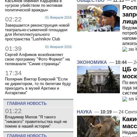
ОБЩЕСТВО
—
11:13
— 24 
Касьянов обвинил Кадырова в
«угрозе убийством по мотивам
Росп
политической вражды»
запр
02:22
01 Февраля 2016
лица
Завершается реконструкция новой
Ведомс
театрально-съемочной площадки
потреб
для Интеллектуального
напомн
пространства "Lushnikov Club
алког
01:39
01 Февраля 2016
290
Сергей Алфимов возобновляет
свою программу "Фото Формат" на
ЭКОНОМИКА
—
10:44
— 24
телеканале "Синие страницы"
ЦБ о
17:34
моск
Полярник Виктор Боярский "Если
По вел
не директором, то по билетам буду
года з
приходить в музей Арктики и
систе
Антарктики"
325
ГЛАВНАЯ НОВОСТЬ
01:22
НАУКА
—
10:19
— 24 Сент
Владимир Милов "Я такого
Каки
"никакого" правительства ещё не
масс
помню в нашей истории"
Недавн
ГЛАВНАЯ НОВОСТЬ