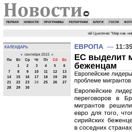
ПЕРВАЯ
НОВОСТИ
ПРОГРАММЫ
РЕПОРТАЖИ
БЛОГИ
ГОСТИ
ФОТ
НОВОСТИ:
Сергей Цыпляев "Мир как нико
ЕВРОПА
—
11:3
КАЛЕНДАРЬ
ЕС выделит 
«
сентября 2015
»
Пн
Вт
Ср
Чт
Пт
Сб
Вс
беженцам
1
2
3
4
5
6
7
8
9
10
11
12
13
Европейские лидеры
14
15
16
17
18
19
20
проблеме мигрантов
21
22
23
24
25
26
27
28
29
30
Европейские лиде
переговоров в Б
мигрантов решил
евро для того, чт
сирийских беженце
в соседних страна