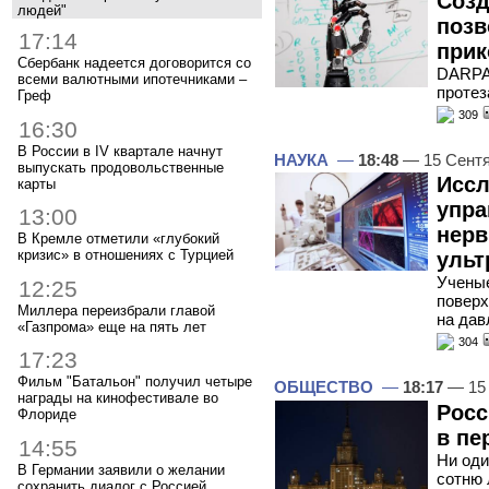
Созд
людей"
позв
17:14
прик
Сбербанк надеется договорится со
DARPA 
всеми валютными ипотечниками –
протез
Греф
309
16:30
В России в IV квартале начнут
НАУКА
—
18:48
— 15 Сент
выпускать продовольственные
Иссл
карты
упра
13:00
нерв
В Кремле отметили «глубокий
кризис» в отношениях с Турцией
ульт
Ученые
12:25
поверх
Миллера переизбрали главой
на дав
«Газпрома» еще на пять лет
304
17:23
Фильм "Батальон" получил четыре
ОБЩЕСТВО
—
18:17
— 15 
награды на кинофестивале во
Росс
Флориде
в пе
14:55
Ни оди
В Германии заявили о желании
сотню 
сохранить диалог с Россией