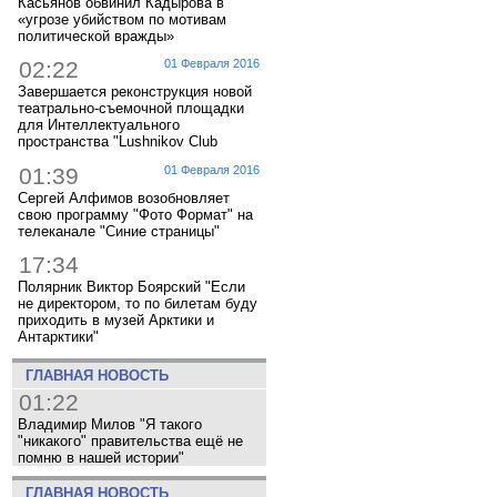
Касьянов обвинил Кадырова в
«угрозе убийством по мотивам
политической вражды»
02:22
01 Февраля 2016
Завершается реконструкция новой
театрально-съемочной площадки
для Интеллектуального
пространства "Lushnikov Club
01:39
01 Февраля 2016
Сергей Алфимов возобновляет
свою программу "Фото Формат" на
телеканале "Синие страницы"
17:34
Полярник Виктор Боярский "Если
не директором, то по билетам буду
приходить в музей Арктики и
Антарктики"
ГЛАВНАЯ НОВОСТЬ
01:22
Владимир Милов "Я такого
"никакого" правительства ещё не
помню в нашей истории"
ГЛАВНАЯ НОВОСТЬ