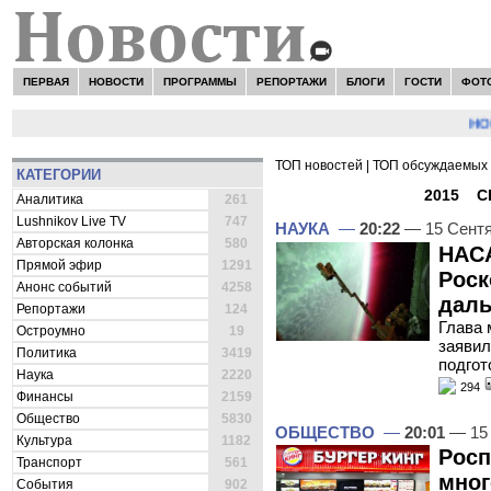
ПЕРВАЯ
НОВОСТИ
ПРОГРАММЫ
РЕПОРТАЖИ
БЛОГИ
ГОСТИ
ФОТ
НОВОСТ
ТОП новостей
|
ТОП обсуждаемых 
КАТЕГОРИИ
ВСЕ НОВОСТИ -
2015
»
С
Аналитика
261
Lushnikov Live TV
747
НАУКА
—
20:22
— 15 Сент
Авторская колонка
580
НАСА
Прямой эфир
1291
Роск
Анонс событий
4258
даль
Репортажи
124
Глава
Остроумно
19
заявил
Политика
3419
подгот
Наука
2220
294
Финансы
2159
Общество
5830
ОБЩЕСТВО
—
20:01
— 15 
Культура
1182
Росп
Транспорт
561
мног
События
902