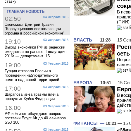
ставку
сокр
ГЛАВНАЯ НОВОСТЬ
В перв
привле
02:50
04 Февраля 2016
(ПИИ) 
Экономист Дмитрий Травин
328
"Коррупционная составляющая
огромна в российской экономике"
ВЛАСТЬ
—
11:28
— 15 Сен
19:10
03 Февраля 2016
Росп
Выход экономики РФ из рецессии
ожидается не раньше II полугодия
сеть
2016г — департамент ЦБ
По рез
19:00
03 Февраля 2016
наложе
Турция отказала России в
317
проведении наблюдательного
полета над своей территорией
ЕВРОПА
—
10:51
— 15 Сен
17:00
03 Февраля 2016
Евро
Шарапова из-за травмы плеча
В воск
пропустит Кубок Федерации
принял
действ
16:00
03 Февраля 2016
307
РФ и Египет обсуждают вопрос
поставки Egypt Air до 40 лайнеров
SSJ 100
ФИНАНСЫ
—
10:21
— 15 С
«Меч
03 Февраля 2016