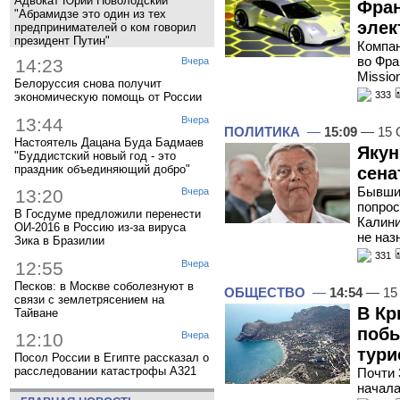
Адвокат Юрий Новолодский
Фран
"Абрамидзе это один из тех
элек
предпринимателей о ком говорил
президент Путин"
Компан
во Фра
14:23
Вчера
Missio
Белоруссия снова получит
333
экономическую помощь от России
13:44
Вчера
ПОЛИТИКА
—
15:09
— 15 
Настоятель Дацана Буда Бадмаев
Якун
"Буддистский новый год - это
праздник объединяющий добро"
сена
Бывши
13:20
Вчера
попрос
В Госдуме предложили перенести
Калини
ОИ-2016 в Россию из-за вируса
не наз
Зика в Бразилии
331
12:55
Вчера
Песков: в Москве соболезнуют в
ОБЩЕСТВО
—
14:54
— 15 
связи с землетрясением на
В Кр
Тайване
побы
12:10
Вчера
тури
Посол России в Египте рассказал о
расследовании катастрофы A321
Почти 
начала