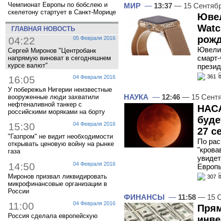
Чемпионат Европы по бобслею и
МИР
—
13:37
— 15 Сентяб
скелетону стартует в Санкт-Морице
Ювел
Watc
ГЛАВНАЯ НОВОСТЬ
рожд
04:22
05 Февраля 2016
Ювелир
Сергей Миронов "Центробанк
смарт-
напрямую виноват в сегодняшнем
курсе валют"
презид
361
16:05
04 Февраля 2016
У побережья Нигерии неизвестные
НАУКА
—
12:46
— 15 Сент
вооруженные люди захватили
нефтеналивной танкер с
НАСА
российскими моряками на борту
буде
15:30
04 Февраля 2016
27 с
"Газпром" не видит необходимости
По рас
открывать ценовую войну на рынке
"крова
газа
увидет
14:50
04 Февраля 2016
Европы
Миронов призвал ликвидировать
307
микрофинансовые организации в
России
ФИНАНСЫ
—
11:58
— 15 С
11:00
04 Февраля 2016
Пря
Россия сделала европейскую
инве