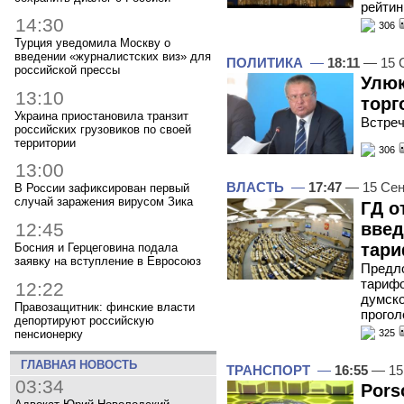
рейтин
14:30
306
Турция уведомила Москву о
введении «журналистских виз» для
ПОЛИТИКА
—
18:11
— 15 
российской прессы
Улюк
13:10
торг
Украина приостановила транзит
Встреч
российских грузовиков по своей
территории
306
13:00
ВЛАСТЬ
—
17:47
— 15 Сен
В России зафиксирован первый
случай заражения вирусом Зика
ГД о
введ
12:45
тар
Босния и Герцеговина подала
заявку на вступление в Евросоюз
Предло
тарифо
12:22
думско
Правозащитник: финские власти
прогол
депортируют российскую
пенсионерку
325
ГЛАВНАЯ НОВОСТЬ
ТРАНСПОРТ
—
16:55
— 15
03:34
Pors