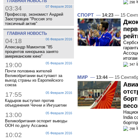
ГЛАВНАЯ НОВОСТЬ
298
03:34
07 Февраля 2016
Профессор, экономист Андрей
СПОРТ
—
14:23
— 15 Сент
Заостровцев "Россия это
Джок
токсичный актив"
перв
ГЛАВНАЯ НОВОСТЬ
рейт
04:18
06 Февраля 2016
Сербск
Александр Мамонтов "85
гарант
процентов кинорынка занято
Ассоци
американским кино"
итогам
19:00
05 Февраля 2016
347
Почти половина жителей
Великобритании выступают за
МИР
—
13:44
— 15 Сентяб
выход страны из Европейского
Авиа
союза
отст
17:55
05 Февраля 2016
борт
Кадыров выступил против
вес
объединения Чечни и Ингушетии
Национ
13:00
05 Февраля 2016
India 
Великобритания оспорит выводы
бортпр
ООН по делу Ассанжа
298
10:02
05 Февраля 2016