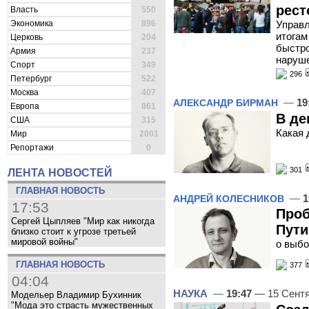
рест
Власть
550
Экономика
896
Управл
итогам
Церковь
204
быстро
Армия
237
наруш
Спорт
349
296
Петербург
522
Москва
407
—
19
АЛЕКСАНДР БИРМАН
Европа
861
В де
США
315
Какая 
Мир
2001
Репортажи
0
301
ЛЕНТА НОВОСТЕЙ
ГЛАВНАЯ НОВОСТЬ
—
1
АНДРЕЙ КОЛЕСНИКОВ
17:53
Проб
Сергей Цыпляев "Мир как никогда
Пути
близко стоит к угрозе третьей
мировой войны"
о выбо
ГЛАВНАЯ НОВОСТЬ
377
04:04
НАУКА
—
19:47
— 15 Сент
Модельер Владимир Бухинник
"Мода это страсть мужественных