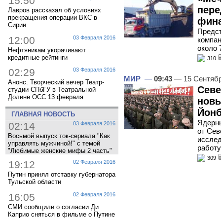
15:50
пере
Лавров рассказал об условиях
прекращения операции ВКС в
фин
Сирии
Предст
12:00
03 Февраля 2016
компан
около 
Нефтяникам укорачивают
кредитные рейтинги
310
02:29
03 Февраля 2016
МИР
—
09:43
— 15 Сентяб
Анонс. Творческий вечер Театр-
Севе
студии СПбГУ в Театральной
Долине ОСС 13 февраля
новы
Йонб
ГЛАВНАЯ НОВОСТЬ
Ядерн
02:14
03 Февраля 2016
от Сев
Восьмой выпуск ток-сериала "Как
исслед
управлять мужчиной!" с темой
работу
"Любимые женские мифы 2 часть"
309
19:12
02 Февраля 2016
Путин принял отставку губернатора
Тульской области
16:05
02 Февраля 2016
СМИ сообщили о согласии Ди
Каприо сняться в фильме о Путине