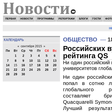
ПЕРВАЯ
НОВОСТИ
ПРОГРАММЫ
РЕПОРТАЖИ
БЛОГИ
ГОСТИ
ФОТ
НО
ОБЩЕСТВО
—
1
КАЛЕНДАРЬ
Российских в
«
сентября 2015
»
Пн
Вт
Ср
Чт
Пт
Сб
Вс
рейтинга QS
1
2
3
4
5
6
7
8
9
10
11
12
13
Ни один российский 
14
15
16
17
18
19
20
университетов глоба
21
22
23
24
25
26
27
28
29
30
Ни один российски
попал в сотню л
глобального р
составляет бр
Quacquarelli Symon
Лучший результа