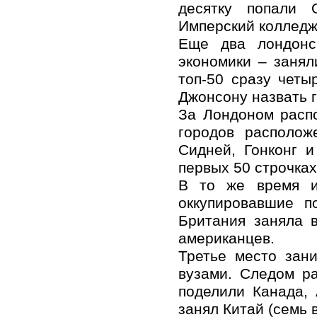
десятку попали 
Имперский колледж
Еще два лондонс
экономики – занял
топ-50 сразу четы
Джонсону назвать 
За Лондоном расп
городов располож
Сидней, Гонконг 
первых 50 строчках
В то же время и
оккупировавшие п
Британия заняла 
американцев.
Третье место зан
вузами. Следом р
поделили Канада, 
занял Китай (семь в