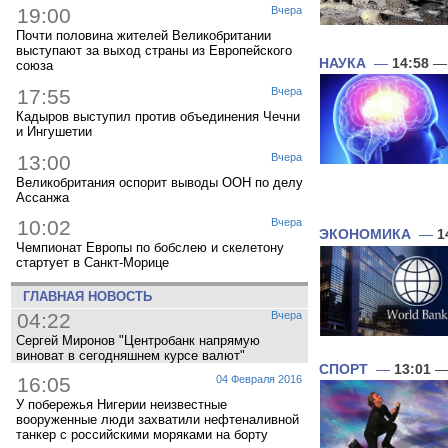
19:00
Вчера
Почти половина жителей Великобритании
выступают за выход страны из Европейского
НАУКА
—
14:58
— 
союза
17:55
Вчера
Кадыров выступил против объединения Чечни
и Ингушетии
13:00
Вчера
Великобритания оспорит выводы ООН по делу
Ассанжа
10:02
Вчера
ЭКОНОМИКА
—
1
Чемпионат Европы по бобслею и скелетону
стартует в Санкт-Морице
ГЛАВНАЯ НОВОСТЬ
04:22
Вчера
Сергей Миронов "Центробанк напрямую
виноват в сегодняшнем курсе валют"
СПОРТ
—
13:01
— 
16:05
04 Февраля 2016
У побережья Нигерии неизвестные
вооруженные люди захватили нефтеналивной
танкер с российскими моряками на борту