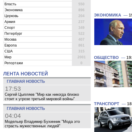
Власть
550
Экономика
896
ЭКОНОМИКА
—
1
Церковь
204
Армия
237
Спорт
349
Петербург
522
Москва
407
Европа
861
США
315
Мир
2001
ОБЩЕСТВО
—
19
Репортажи
0
ЛЕНТА НОВОСТЕЙ
ГЛАВНАЯ НОВОСТЬ
17:53
Сергей Цыпляев "Мир как никогда близко
стоит к угрозе третьей мировой войны"
ТРАНСПОРТ
—
18
ГЛАВНАЯ НОВОСТЬ
04:04
Модельер Владимир Бухинник "Мода это
страсть мужественных людей"