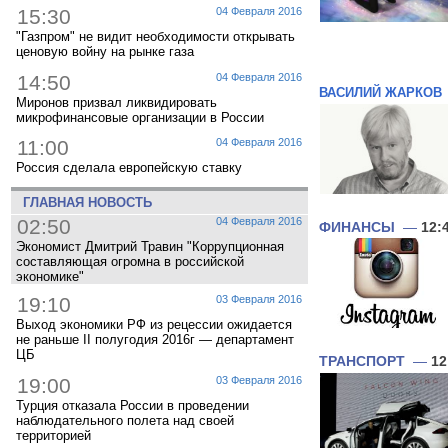
15:30
04 Февраля 2016
"Газпром" не видит необходимости открывать
ценовую войну на рынке газа
14:50
04 Февраля 2016
ВАСИЛИЙ ЖАРКОВ
Миронов призвал ликвидировать
микрофинансовые организации в России
11:00
04 Февраля 2016
Россия сделала европейскую ставку
ГЛАВНАЯ НОВОСТЬ
02:50
04 Февраля 2016
ФИНАНСЫ
—
12:
Экономист Дмитрий Травин "Коррупционная
составляющая огромна в российской
экономике"
19:10
03 Февраля 2016
Выход экономики РФ из рецессии ожидается
не раньше II полугодия 2016г — департамент
ЦБ
ТРАНСПОРТ
—
12
19:00
03 Февраля 2016
Турция отказала России в проведении
наблюдательного полета над своей
территорией