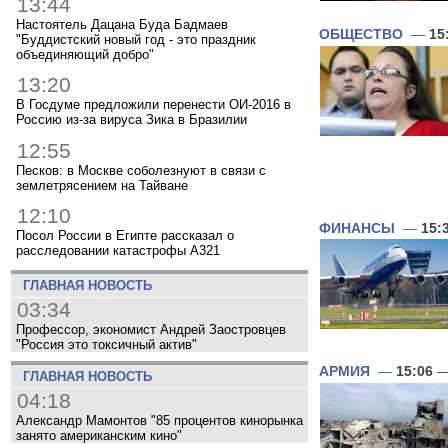
13:44
Настоятель Дацана Буда Бадмаев
ОБЩЕСТВО
—
15
"Буддистский новый год - это праздник
объединяющий добро"
13:20
В Госдуме предложили перенести ОИ-2016 в
Россию из-за вируса Зика в Бразилии
12:55
Песков: в Москве соболезнуют в связи с
землетрясением на Тайване
12:10
ФИНАНСЫ
—
15:
Посол России в Египте рассказал о
расследовании катастрофы A321
ГЛАВНАЯ НОВОСТЬ
03:34
Профессор, экономист Андрей Заостровцев
"Россия это токсичный актив"
АРМИЯ
—
15:06
—
ГЛАВНАЯ НОВОСТЬ
04:18
Александр Мамонтов "85 процентов кинорынка
занято американским кино"