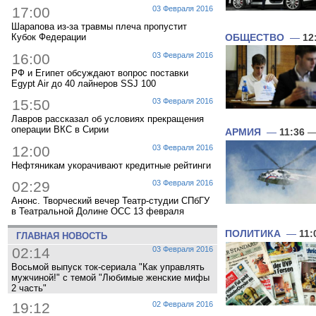
17:00
03 Февраля 2016
Шарапова из-за травмы плеча пропустит
Кубок Федерации
ОБЩЕСТВО
—
12
16:00
03 Февраля 2016
РФ и Египет обсуждают вопрос поставки
Egypt Air до 40 лайнеров SSJ 100
15:50
03 Февраля 2016
Лавров рассказал об условиях прекращения
операции ВКС в Сирии
АРМИЯ
—
11:36
—
12:00
03 Февраля 2016
Нефтяникам укорачивают кредитные рейтинги
02:29
03 Февраля 2016
Анонс. Творческий вечер Театр-студии СПбГУ
в Театральной Долине ОСС 13 февраля
ПОЛИТИКА
—
11:
ГЛАВНАЯ НОВОСТЬ
02:14
03 Февраля 2016
Восьмой выпуск ток-сериала "Как управлять
мужчиной!" с темой "Любимые женские мифы
2 часть"
19:12
02 Февраля 2016