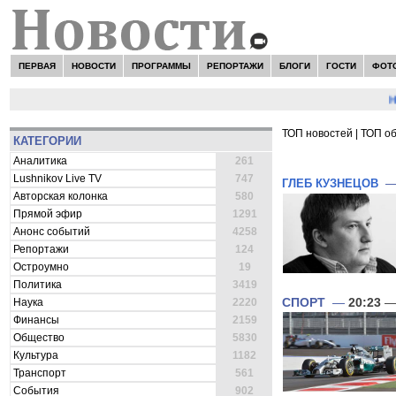
ПЕРВАЯ
НОВОСТИ
ПРОГРАММЫ
РЕПОРТАЖИ
БЛОГИ
ГОСТИ
ФОТ
НОВО
ТОП новостей
|
ТОП о
КАТЕГОРИИ
ВСЕ НОВОСТИ 
Аналитика
261
Lushnikov Live TV
747
ГЛЕБ КУЗНЕЦОВ
Авторская колонка
580
Прямой эфир
1291
Анонс событий
4258
Репортажи
124
Остроумно
19
Политика
3419
СПОРТ
—
20:23
— 
Наука
2220
Финансы
2159
Общество
5830
Культура
1182
Транспорт
561
События
902