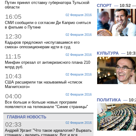
Путин принял отставку губернатора Тульской
СПОРТ
—
10:52
— 
области
16:05
02 Февраля 2016
СМИ сообщили о согласии Ди Каприо сняться
в фильме о Путине
12:30
02 Февраля 2016
Кадыров предложил «испугавшимся его
смеха» оппозиционерам идти в суд
КУЛЬТУРА
—
10:3
11:15
02 Февраля 2016
Минфин отрезал от антикризисного плана 210
млрд руб.
10:43
02 Февраля 2016
США расширили так называемый «список
Магнитского»
04:00
02 Февраля 2016
ПОЛИТИКА
—
10:
Все больше и больше новых программ
появляется на телеканале "Синие страницы"
ГЛАВНАЯ НОВОСТЬ
02:33
02 Февраля 2016
Андрей Ургант "Что такое идеалогия? Вырвать
страницу - вклеить страницу. Вот и вся