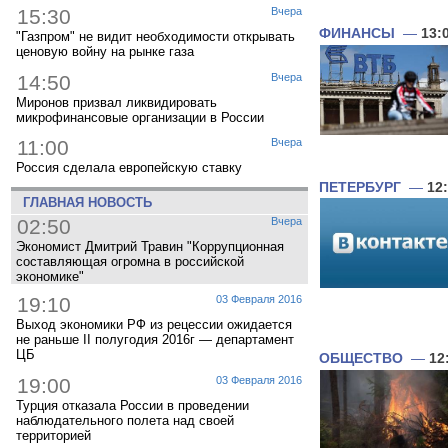
15:30
Вчера
ФИНАНСЫ
—
13:
"Газпром" не видит необходимости открывать
ценовую войну на рынке газа
14:50
Вчера
Миронов призвал ликвидировать
микрофинансовые организации в России
11:00
Вчера
Россия сделала европейскую ставку
ПЕТЕРБУРГ
—
12
ГЛАВНАЯ НОВОСТЬ
02:50
Вчера
Экономист Дмитрий Травин "Коррупционная
составляющая огромна в российской
экономике"
19:10
03 Февраля 2016
Выход экономики РФ из рецессии ожидается
не раньше II полугодия 2016г — департамент
ЦБ
ОБЩЕСТВО
—
12
19:00
03 Февраля 2016
Турция отказала России в проведении
наблюдательного полета над своей
территорией