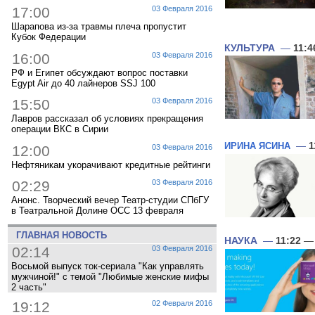
17:00
03 Февраля 2016
Шарапова из-за травмы плеча пропустит
Кубок Федерации
КУЛЬТУРА
—
11:4
16:00
03 Февраля 2016
РФ и Египет обсуждают вопрос поставки
Egypt Air до 40 лайнеров SSJ 100
15:50
03 Февраля 2016
Лавров рассказал об условиях прекращения
операции ВКС в Сирии
ИРИНА ЯСИНА
—
1
12:00
03 Февраля 2016
Нефтяникам укорачивают кредитные рейтинги
02:29
03 Февраля 2016
Анонс. Творческий вечер Театр-студии СПбГУ
в Театральной Долине ОСС 13 февраля
ГЛАВНАЯ НОВОСТЬ
НАУКА
—
11:22
— 
02:14
03 Февраля 2016
Восьмой выпуск ток-сериала "Как управлять
мужчиной!" с темой "Любимые женские мифы
2 часть"
19:12
02 Февраля 2016