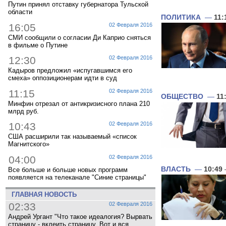
Путин принял отставку губернатора Тульской
области
ПОЛИТИКА
—
11:
16:05
02 Февраля 2016
СМИ сообщили о согласии Ди Каприо сняться
в фильме о Путине
12:30
02 Февраля 2016
Кадыров предложил «испугавшимся его
смеха» оппозиционерам идти в суд
11:15
02 Февраля 2016
ОБЩЕСТВО
—
11
Минфин отрезал от антикризисного плана 210
млрд руб.
10:43
02 Февраля 2016
США расширили так называемый «список
Магнитского»
04:00
02 Февраля 2016
ВЛАСТЬ
—
10:49
Все больше и больше новых программ
появляется на телеканале "Синие страницы"
ГЛАВНАЯ НОВОСТЬ
02:33
02 Февраля 2016
Андрей Ургант "Что такое идеалогия? Вырвать
страницу - вклеить страницу. Вот и вся