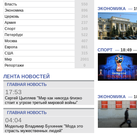
Власть
550
ЭКОНОМИКА
—
1
Экономика
896
Церковь
204
Армия
237
Спорт
349
Петербург
522
Москва
407
Европа
861
СПОРТ
—
18:49
— 
США
315
Мир
2001
Репортажи
0
ЛЕНТА НОВОСТЕЙ
ГЛАВНАЯ НОВОСТЬ
17:53
ЭКОНОМИКА
—
1
Сергей Цыпляев "Мир как никогда близко
стоит к угрозе третьей мировой войны"
ГЛАВНАЯ НОВОСТЬ
04:04
Модельер Владимир Бухинник "Мода это
страсть мужественных людей"