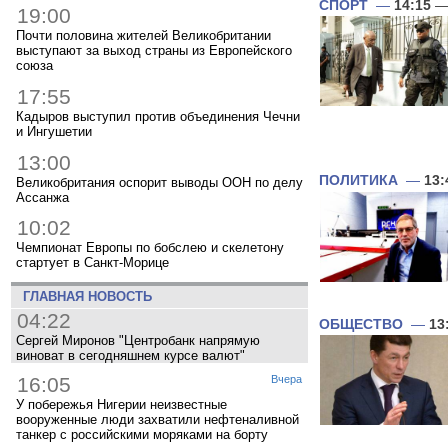
СПОРТ
—
14:15
— 
19:00
Почти половина жителей Великобритании
выступают за выход страны из Европейского
союза
17:55
Кадыров выступил против объединения Чечни
и Ингушетии
13:00
ПОЛИТИКА
—
13:
Великобритания оспорит выводы ООН по делу
Ассанжа
10:02
Чемпионат Европы по бобслею и скелетону
стартует в Санкт-Морице
ГЛАВНАЯ НОВОСТЬ
04:22
ОБЩЕСТВО
—
13
Сергей Миронов "Центробанк напрямую
виноват в сегодняшнем курсе валют"
16:05
Вчера
У побережья Нигерии неизвестные
вооруженные люди захватили нефтеналивной
танкер с российскими моряками на борту