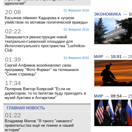
идеология!"
20:08
01 Февраля 2016
ЭКОНОМИКА
—
1
Касьянов обвинил Кадырова в «угрозе
убийством по мотивам политической вражды»
02:22
01 Февраля 2016
Завершается реконструкция новой
театрально-съемочной площадки для
Интеллектуального пространства "Lushnikov
Club
МИР
—
10:01
— 29
01:39
01 Февраля 2016
Сергей Алфимов возобновляет свою
программу "Фото Формат" на телеканале
"Синие страницы"
17:34
Полярник Виктор Боярский "Если не
директором, то по билетам буду приходить в
МИР
—
09:54
— 29
музей Арктики и Антарктики"
ГЛАВНАЯ НОВОСТЬ
01:22
Владимир Милов "Я такого "никакого"
правительства ещё не помню в нашей
истории"