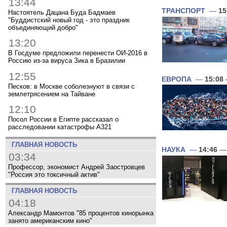
13:44
ТРАНСПОРТ
—
15
Настоятель Дацана Буда Бадмаев
"Буддистский новый год - это праздник
объединяющий добро"
13:20
В Госдуме предложили перенести ОИ-2016 в
Россию из-за вируса Зика в Бразилии
12:55
ЕВРОПА
—
15:08
Песков: в Москве соболезнуют в связи с
землетрясением на Тайване
12:10
Посол России в Египте рассказал о
расследовании катастрофы A321
ГЛАВНАЯ НОВОСТЬ
НАУКА
—
14:46
— 
03:34
Профессор, экономист Андрей Заостровцев
"Россия это токсичный актив"
ГЛАВНАЯ НОВОСТЬ
04:18
Александр Мамонтов "85 процентов кинорынка
занято американским кино"