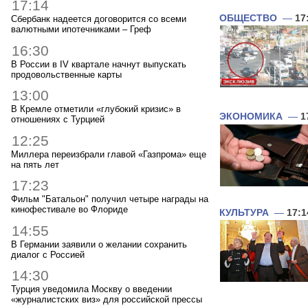
17:14
ОБЩЕСТВО
—
17
Сбербанк надеется договорится со всеми
валютными ипотечниками – Греф
16:30
В России в IV квартале начнут выпускать
продовольственные карты
13:00
В Кремле отметили «глубокий кризис» в
ЭКОНОМИКА
—
1
отношениях с Турцией
12:25
Миллера переизбрали главой «Газпрома» еще
на пять лет
17:23
Фильм "Батальон" получил четыре награды на
кинофестивале во Флориде
КУЛЬТУРА
—
17:1
14:55
В Германии заявили о желании сохранить
диалог с Россией
14:30
Турция уведомила Москву о введении
«журналистских виз» для российской прессы