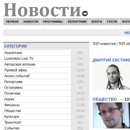
ПЕРВАЯ
НОВОСТИ
ПРОГРАММЫ
РЕПОРТАЖИ
БЛОГИ
ГОСТИ
ФОТ
НОВОС
ТОП новостей
|
ТОП о
КАТЕГОРИИ
ВСЕ НОВОСТИ 
Аналитика
261
Lushnikov Live TV
747
ДМИТРИЙ ЕВСТИФ
Авторская колонка
580
Прямой эфир
1291
Анонс событий
4258
Репортажи
124
Остроумно
19
Политика
3419
ОБЩЕСТВО
—
19
Наука
2220
Финансы
2159
Общество
5830
Культура
1182
Транспорт
561
События
902