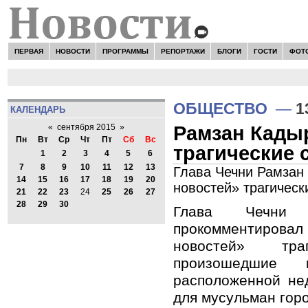
ПЕРВАЯ
НОВОСТИ
ПРОГРАММЫ
РЕПОРТАЖИ
БЛОГИ
ГОСТИ
ФОТ
ОБЩЕСТВО
—
1
КАЛЕНДАРЬ
Рамзан Кады
«
сентября 2015
»
Пн
Вт
Ср
Чт
Пт
Сб
Вс
трагические 
1
2
3
4
5
6
7
8
9
10
11
12
13
Глава Чечни Рамзан
14
15
16
17
18
19
20
новостей» трагичес
21
22
23
24
25
26
27
28
29
30
Глава Чечни 
прокомментиров
новостей» тра
произошедшие
расположенной не
для мусульман гор