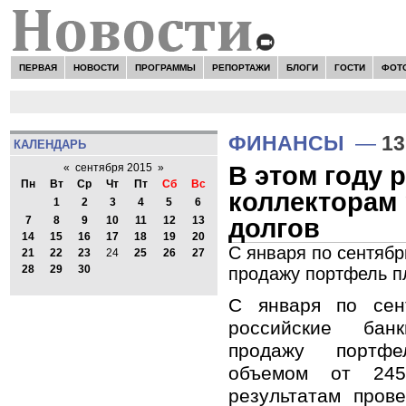
ПЕРВАЯ
НОВОСТИ
ПРОГРАММЫ
РЕПОРТАЖИ
БЛОГИ
ГОСТИ
ФОТ
ФИНАНСЫ
—
13
КАЛЕНДАРЬ
В этом году 
«
сентября 2015
»
Пн
Вт
Ср
Чт
Пт
Сб
Вс
коллекторам
1
2
3
4
5
6
долгов
7
8
9
10
11
12
13
14
15
16
17
18
19
20
С января по сентябр
21
22
23
24
25
26
27
28
29
30
продажу портфель п
С января по сен
российские ба
продажу портф
объемом от 24
результатам пров